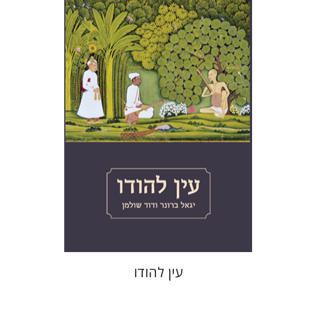
הנחת אתר ספר מודפס
$41
$46
עין להודו