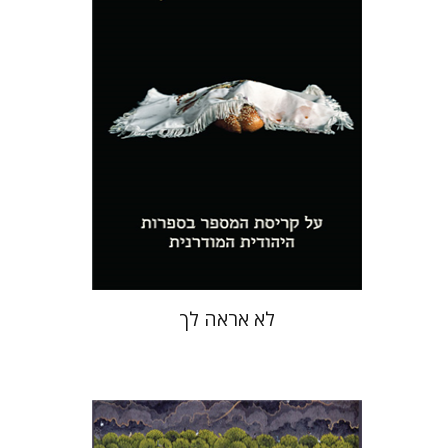
הנחת אתר ספר מודפס
$28
$31
לא אראה לך
יגאל ברונר
דוד שולמן