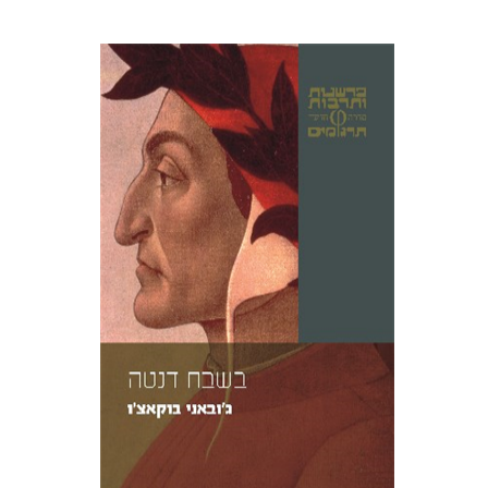
ג'ובאני בוקאצ'ו
אריאל רטהאוז
הנחת אתר ספר מודפס
$23
$26