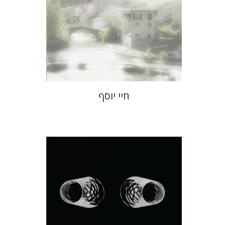
הנחת אתר ספר מודפס
$27
$30
חיי יוסף
אפרת ביברמן