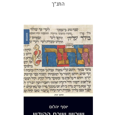
התנ"ך
יוסף יהלום
הנחת אתר ספר מודפס
$32
$35