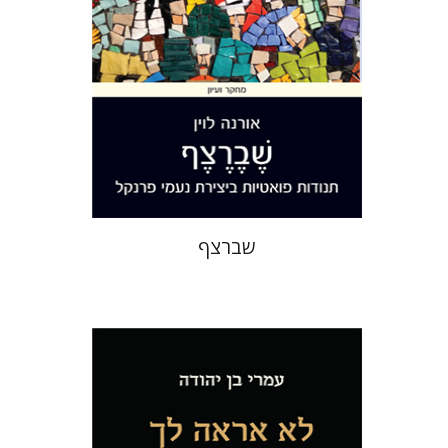
הנחת אתר ספר מודפס
$32
$35
שברצף
עמרי בן יהודה