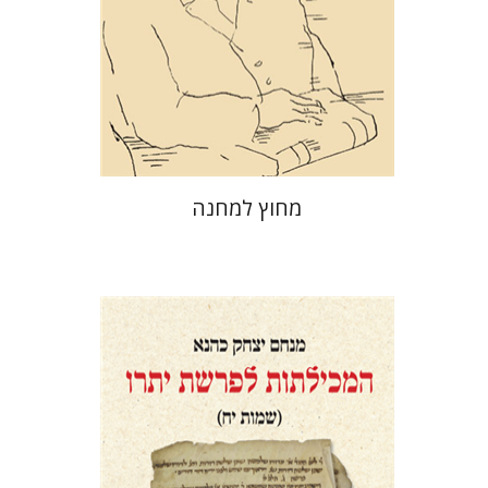
מחיר השקה
$29
$42
מחוץ למחנה
מנחם יצחק כהנא