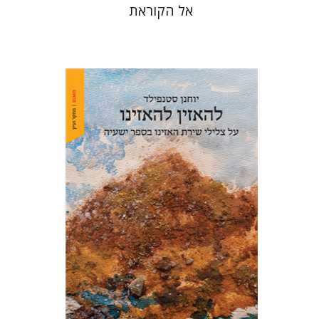
אל הקוראת
יוחנן סטנפילד
הנחת אתר ספר מודפס
$48
$53