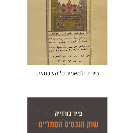
הנחת אתר ספר מודפס
$41
$46
שירת ה'מאמינים' השבתאים
פייר בורדייה
ז'יזל ספירו
אמוץ גלעדי
ז'יזל ספירו
אמוץ גלעדי