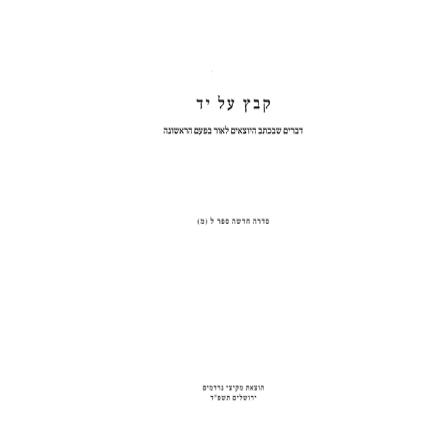
שולמית אליצור
הנחת אתר ספר מודפס
$31
$34