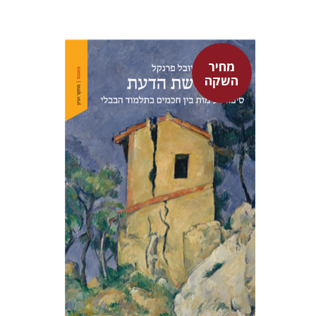
מחיר
השקה
יובל פרנקל
מחיר השקה
$32
$46