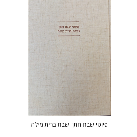
יונה פרנקל
גבריאל וסרמן
הנחת אתר ספר מודפס
$64
$71
פיוטי שבת חתן ושבת ברית מילה