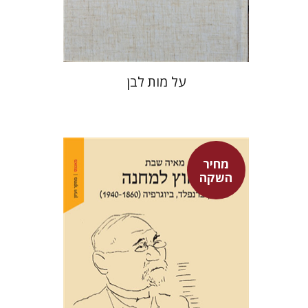
$27
$39
על מות לבן
מחיר
השקה
מאיה שבת