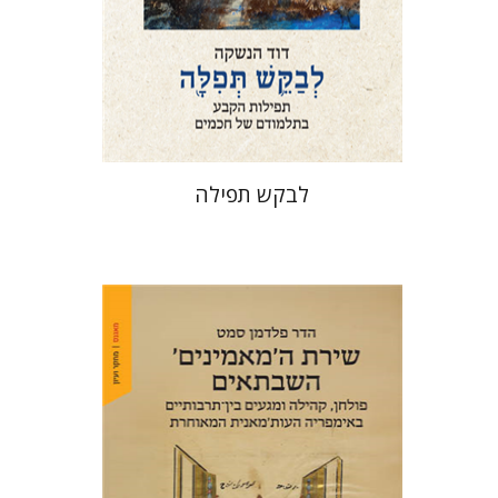
הנחת אתר ספר מודפס
$76
$85
לבקש תפילה
הדר פלדמן סמט