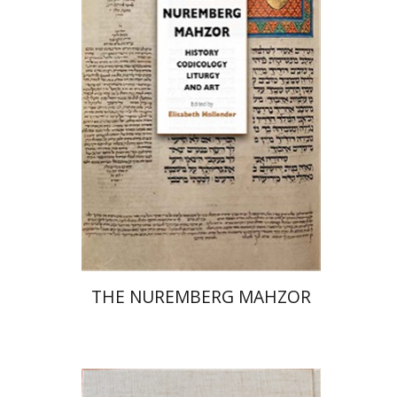
אליזבט הולנדר
הנחת אתר ספר מודפס
$145
$161
THE NUREMBERG MAHZOR