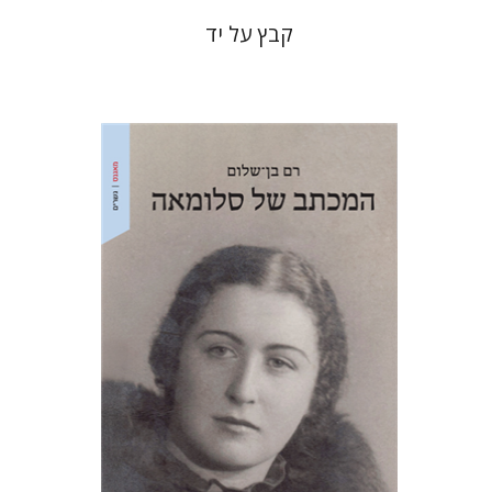
קבץ על יד
רם בן-שלום
הנחת אתר ספר מודפס