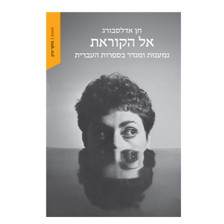
חן אדלסבורג
הנחת אתר ספר מודפס
$38
$42