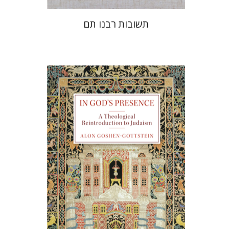
תשובות רבנו תם
אלון גושן-גוטשטיין
הנחת אתר ספר מודפס