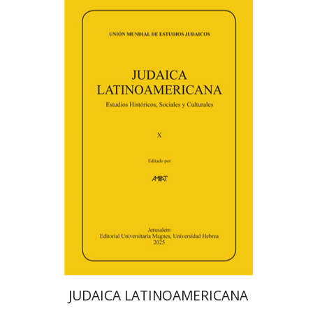
פלורינדה פ. גולדברג.
פולט
קרשונוביץ שוסטר
דבי רויטמן
אפרים זדוף
הנחת אתר ספר מודפס
$48
$53
JUDAICA LATINOAMERICANA