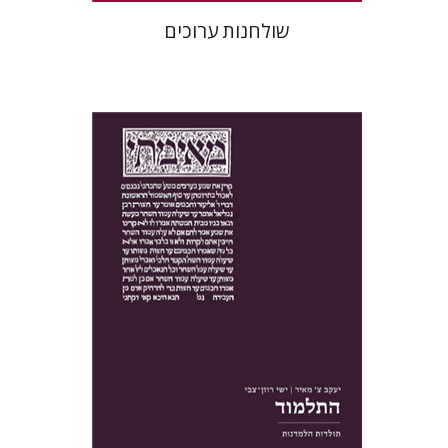
שולחנות ערוכים
יעקב צ' מאיר
ישי רוזן-צבי
הנחת אתר ספר מודפס