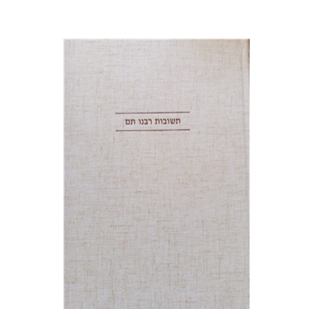
אברהם (רמי) ריינר
יוסף מרדכי
דובאוויק
הנחת אתר ספר מודפס
$45
$50