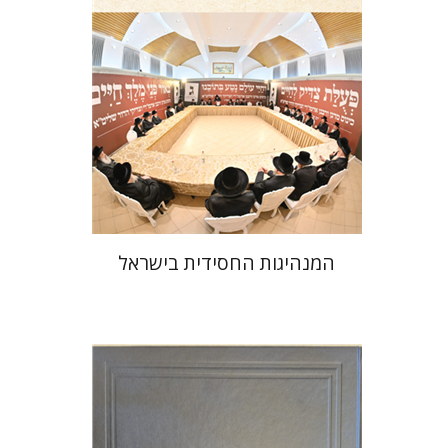
הנחת אתר ספר מודפס
$41
$46
המנהיגות החסידית בישראל
יהודה צבי שטמפפר
משה גרוס