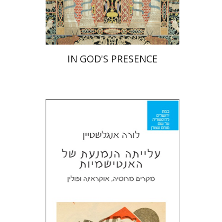
$55
$61
IN GOD'S PRESENCE
לורה אנגלשטיין
מירי אליאב-פלדון
דורון מגן