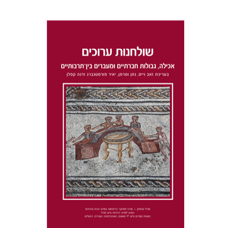
דנה קפלן
נתן וסרמן
זאב וייס
יאיר פורסטנברג
הנחת אתר ספר מודפס
$41
$46