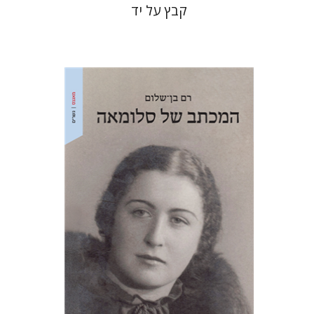
קבץ על יד
רם בן-שלום
הנחת אתר ספר מודפס
$41
$46