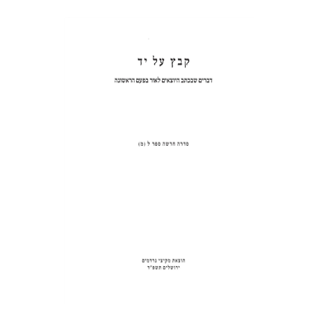
שולמית אליצור
הנחת אתר ספר מודפס
$31
$34