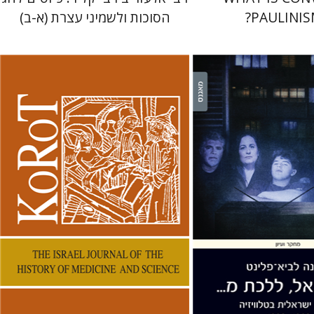
PAULINIS
הסוכות ולשמיני עצרת (א-ב)
א-פלינט
קנת קולינס
 אתר ספר מודפס
הנחת אתר ספר מודפס
$38
$38
$42
$42