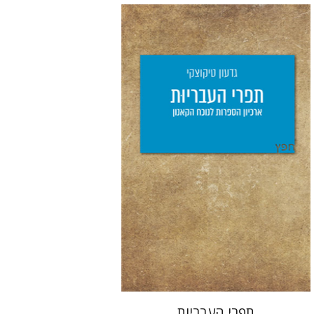
גדעון טיקוצקי
יפעת וייס
הנחת אתר ספר מודפס
$25
$28
תפרי העבריות