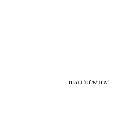
הנחת אתר ספר מודפס
$41
$46
'שיח שלום' כהגות
רות פיין