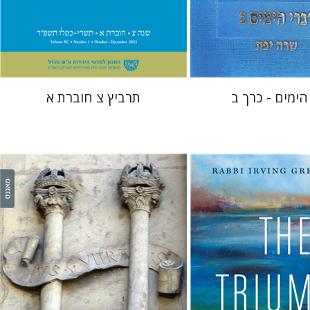
 אתר ספר מודפס
הנחת אתר ספר מודפס
$28
$48
$31
$53
הימים - כרך ב
תרביץ צ חוברת א
Irving (Yitz) 
יהודה ליבס
יהודה ליבס
יהודית
וייס
יהודית וייס