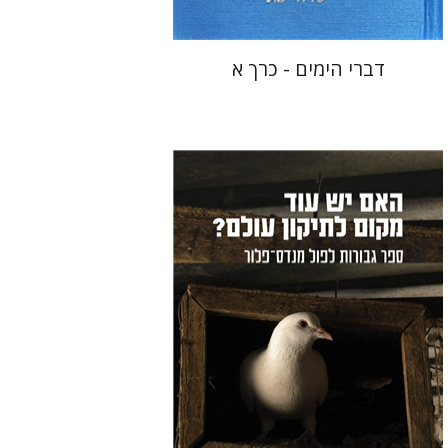
דברי הימים - כרך א
שרון ליבנה
בנימין פולק
אור שרף