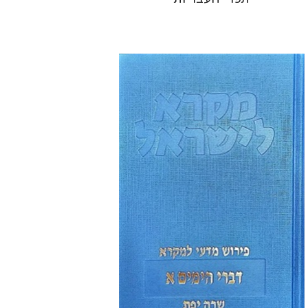
שרה יפת
הנחת אתר ספר מודפס
$48
$53