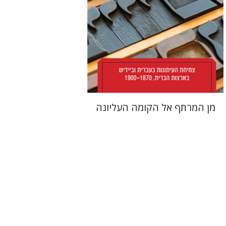
הנחת אתר ספר מודפס
$38
$42
מן המרתף אל הקומה העליונה
אבינועם רוזנק