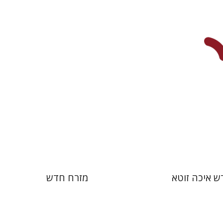
עמית לוי
 אתר ספר מודפס
הנחת אתר ספר מודפס
$38
$41
$42
$46
ש איכה זוטא
מזרח חדש