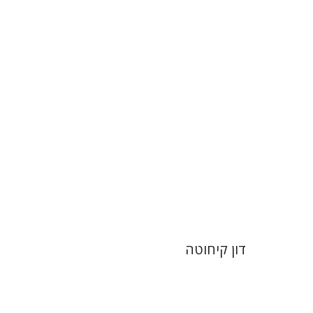
יעל שרם
הנחת אתר ספר מודפס
$28
$31
דון קיחוטה