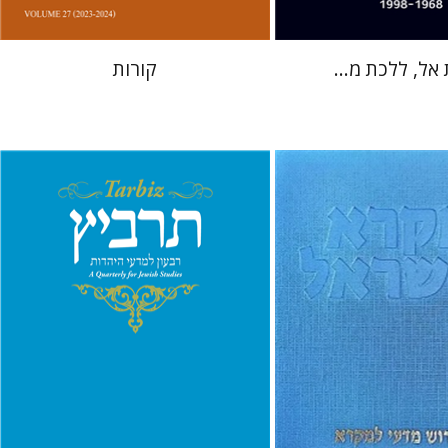
אל, ללכת מ...
קורות
מיכאל סיגל
יהונתן גארב