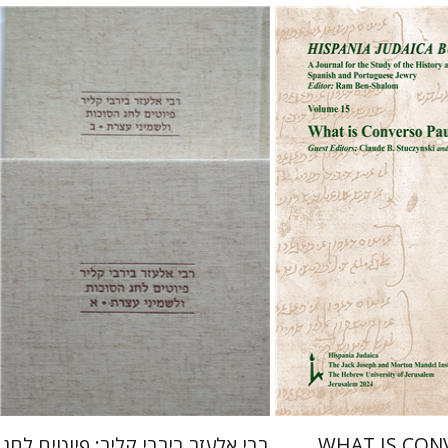
שולמית אליצור
שלום
 אתר ספר מודפס
הנחת אתר ספר מודפס
$112
$32
$125
$35
WHAT IS CON
רבי אלעזר בירבי קליר: פיוטים לחג