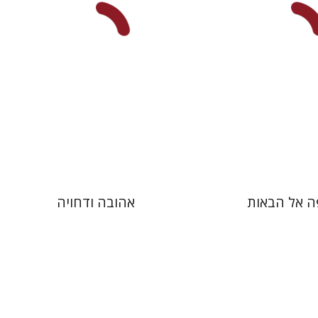
 אתר ספר מודפס
הנחת אתר ספר מודפס
$41
$41
$46
$46
ה אל הבאות
אהובה ודחויה
 נקר