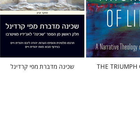
 אתר ספר מודפס
הנחת אתר ספר מודפס
$41
$32
$46
$35
THE TRIUMPH O
שכינה מדברת מפי קרדינל
רחל רוז'נסקי
דוד בן-נחום
ילוביץ