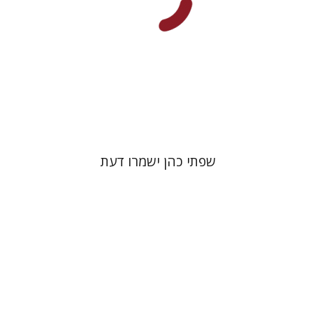
הנחת אתר ספר מודפס
$41
$46
שפתי כהן ישמרו דעת
דוד סבתו