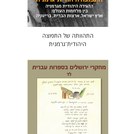
מחיר השקה
$24
$34
התהוותה של התפוצה
היהודית־גרמנית
תמר ס' הס