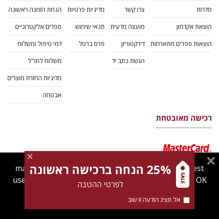
סדרות
צרו קשר
מדיניות פרטיות
הנחת הזמנה ראשונה
הוצאת אקדמון
מועצה מדעית
תנאי שימוש
ספרים אלקטרוניים
הוצאות ספרים מתארחות
דירקטוריון
פרס ברטל
דמי טיפול ומשלוח
הגשת כתב יד
משלוח לחו"ל
מדיניות החזרת מוצרים
אבטחה
רכישה מאובטחת
25% הנחה ברכישה ראשונה
magnespress.co.il uses cookies to give you the best
user experience. Using this website means you're OK
לפרטי ההטבה
with this.
אל תציג הודעה זו שוב
Find out more about our
cookies policy