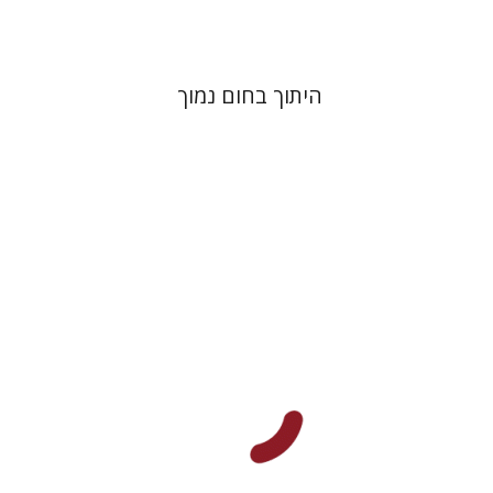
היתוך בחום נמוך
שלום צבר
גלית חזן-רוקם
הגר
סלמון