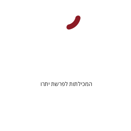
הנחת אתר ספר מודפס
$41
$46
המכילתות לפרשת יתרו