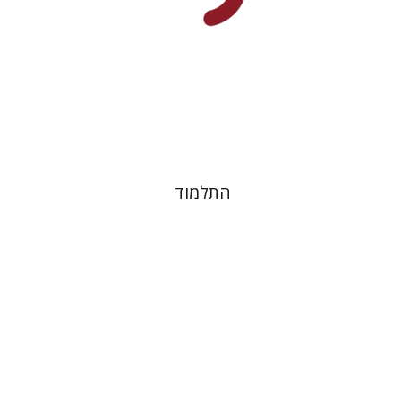
הנחת אתר ספר מודפס
$38
$42
התלמוד
מנחם יצחק כהנא