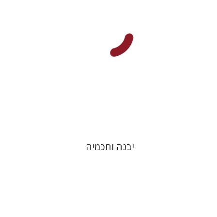
הנחת אתר ספר מודפס
$41
$46
יבנה וחכמיה