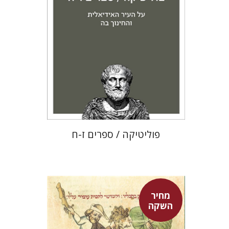
מחיר השקה
$22
$31
פוליטיקה / ספרים ז-ח
מחיר
השקה
אפרים שהם-שטיינר