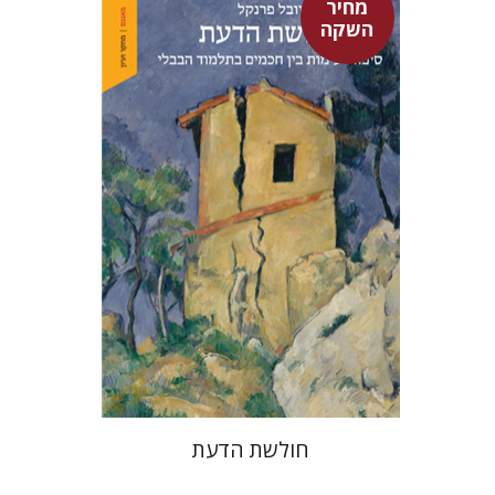
מחיר
השקה
יובל פרנקל
מחיר השקה
$32
$46
חולשת הדעת