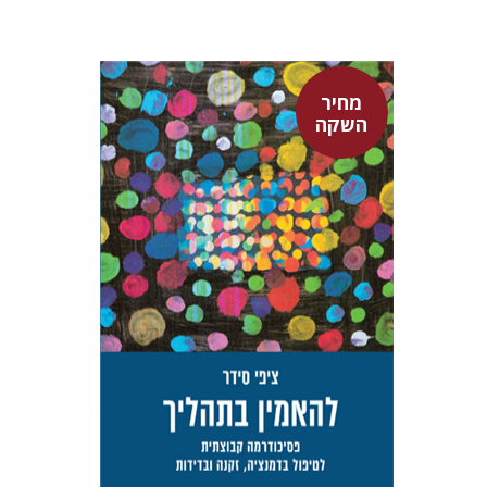
מחיר
השקה
ציפי סידר
טלי סידר
מחיר השקה
$29
$42