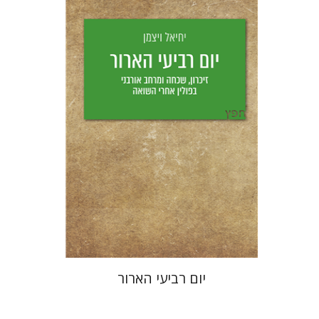
יחיאל ויצמן
יפעת וייס
הנחת אתר ספר מודפס
$25
$28
יום רביעי הארור