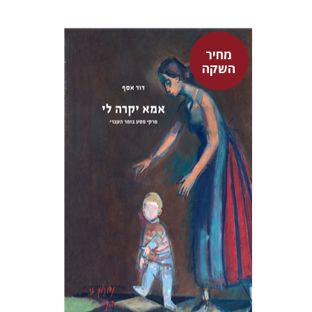
מחיר
השקה
דוד אסף
מחיר השקה
$37
$53