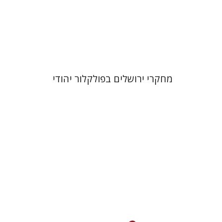
הנחת אתר ספר מודפס
$32
$35
מחקרי ירושלים בפולקלור יהודי
אלי הולצר
אבינועם רוזנק