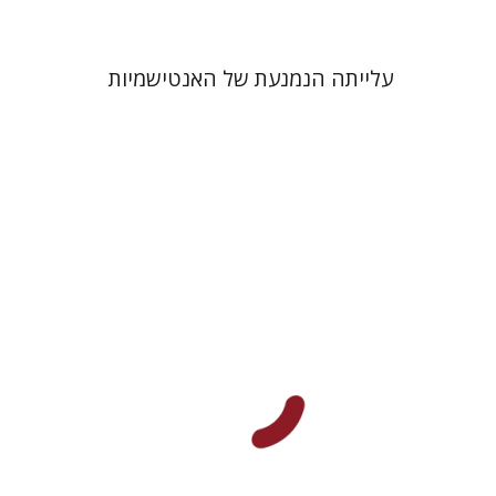
עלייתה הנמנעת של האנטישמיות
יהודה צבי שטמפפר
משה גרוס