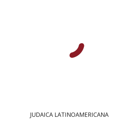
פלורינדה פ. גולדברג.
פולט
קרשונוביץ שוסטר
דבי רויטמן
אפרים זדוף
הנחת אתר ספר מודפס
$48
$53
JUDAICA LATINOAMERICANA