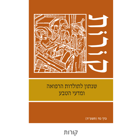
קנת קולינס
הנחת אתר ספר מודפס
$38
$42
קורות