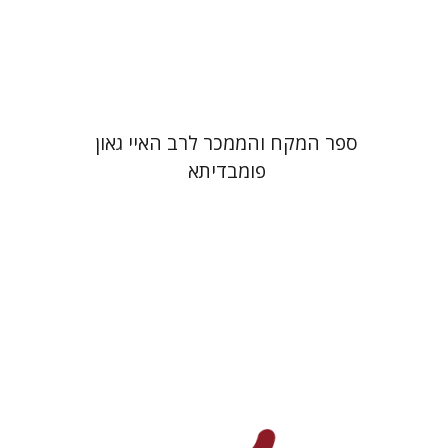
הנחת אתר ספר מודפס
$45
$50
ספר המקח והממכר לרב האיי גאון
פומבדיתא
יעקב צ' מאיר
ישי רוזן-צבי