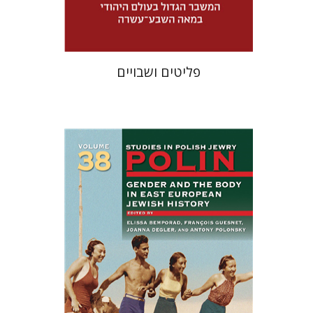
$32
$46
פליטים ושבויים
François Guesnet
Elissa
Joanna Degler
Bemporad
אנטוני
פולונסקי