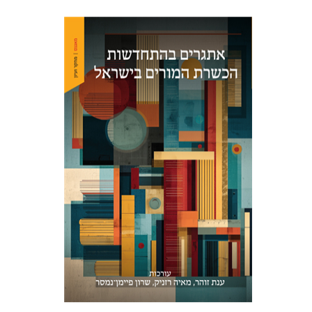
מאיה רזניק
שרון פיימן-נמסר
ענת
זוהר
הנחת אתר ספר מודפס
$48
$53