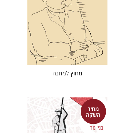
מחיר השקה
$29
$42
מחוץ למחנה
מחיר
השקה
בני מר