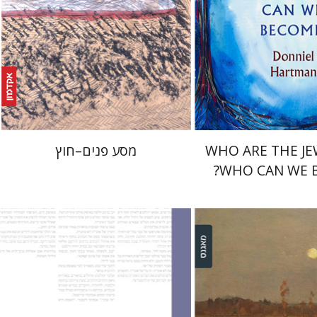
 אתר ספר מודפס
הנחת אתר ספר מודפס
$25
$27
$28
$30
WHO ARE THE J
מסע פנים–חוץ
WHO CAN WE 
שחר פינסקר
צ'בסקי