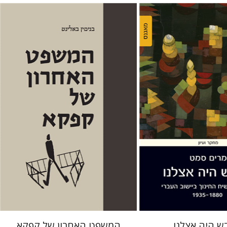
בנימין באלינט
יפתח בריל
 אתר ספר מודפס
הנחת אתר ספר מודפס
$38
$38
$42
$42
 היה אצלנו
המשפט האחרון של קפקא‎