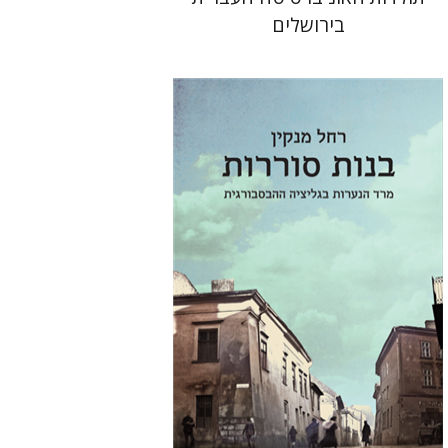
בירושלים
רחל מנקין
יפתח בריל
הנחת אתר ספר מודפס
$32
$35