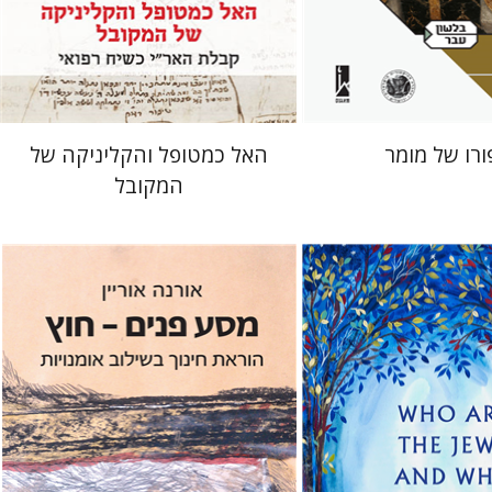
 אתר ספר מודפס
הנחת אתר ספר מודפס
$41
$41
$46
$46
ורו של מומר
האל כמטופל והקליניקה של
המקובל
אורנה אוריין
טמן