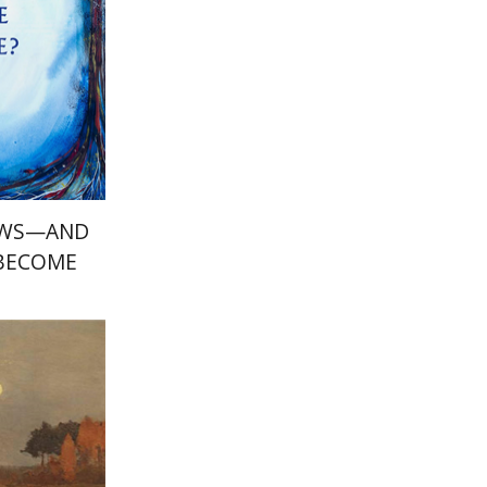
הנחת
EWS—AND
BECOME?
דינה ברדי