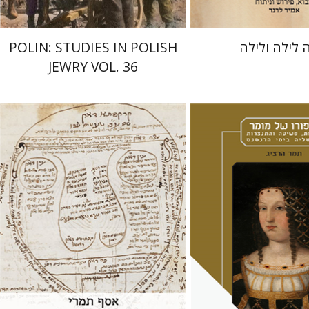
 לילה ולילה
POLIN: STUDIES IN POLISH
JEWRY VOL. 36
ג
אסף תמרי
ליאב-פלדון
די