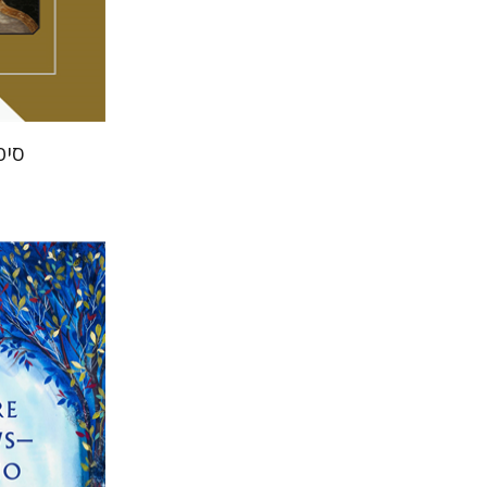
הנחת
סיפ
דניאל הר