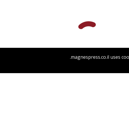
יעקב גולומב
מרים בורנשטיין
magnespress.co.il uses coo
הנחת אתר ספר מודפס
$32
$35
ברונו שולץ