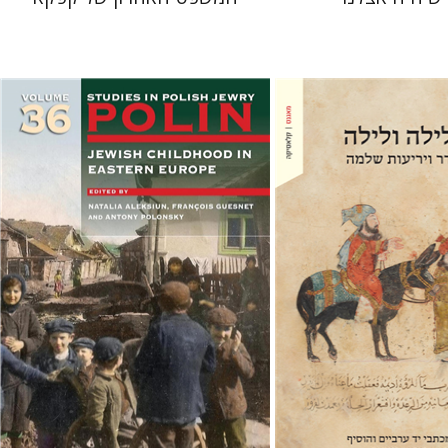
רנר
נר
François Guesnet
נטליה
אלקסיון
אנטוני פולונסקי
 אתר ספר מודפס
$38
$42