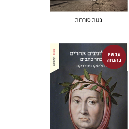
בנות סוררות
עכשיו
בהנחה
פרנצ'סקו פטררקה
גור זק
עמינדב דיקמן
נתן רון
גור זק
אברהם ארואטי