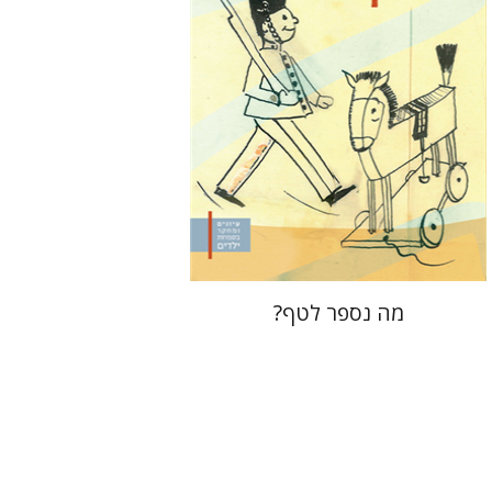
הנחת אתר ספר מודפס
$32
$35
מה נספר לטף?
ברונו שולץ