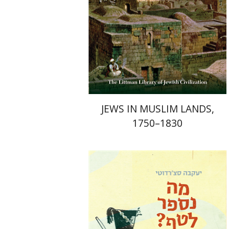
הנחת אתר ספר מודפס
$58
$65
JEWS IN MUSLIM LANDS,
1750–1830
יעקבה סצ'רדוטי
תמי ישראלי