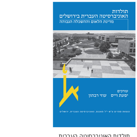
יפעת וייס
עוזי רבהון
הנחת אתר ספר מודפס
$54
$60
תולדות האוניברסיטה העברית