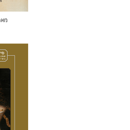
מאה
תמר הרצי
מירי א
אמוץ גלע