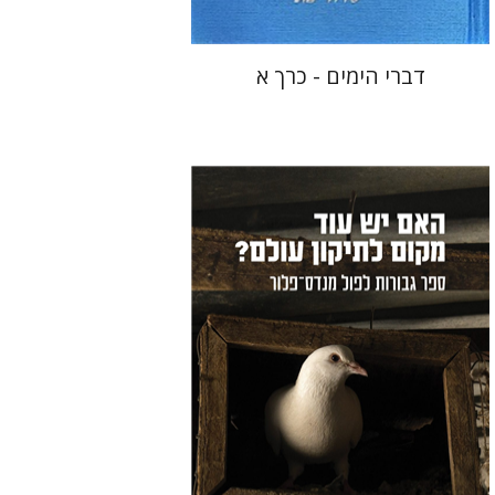
דברי הימים - כרך א
שרון ליבנה
בנימין פולק
אור שרף