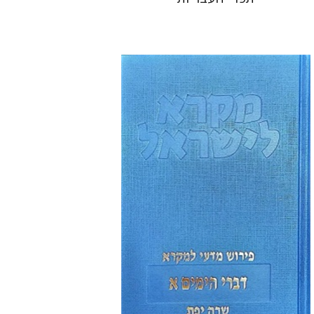
שרה יפת
הנחת אתר ספר מודפס
$48
$53