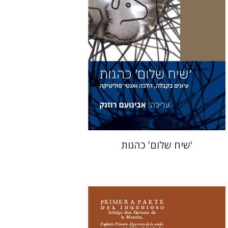
הנחת אתר ספר מודפס
$41
$46
'שיח שלום' כהגות
רות פיין