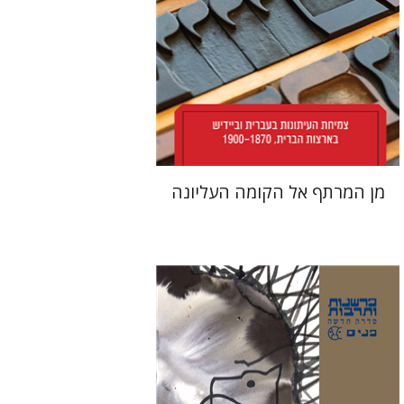
הנחת אתר ספר מודפס
$38
$42
מן המרתף אל הקומה העליונה
אבינועם רוזנק