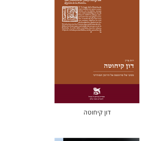
יעל שרם
הנחת אתר ספר מודפס
$28
$31
דון קיחוטה