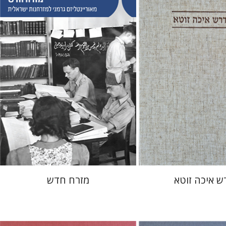
עמית לוי
 אתר ספר מודפס
הנחת אתר ספר מודפס
$38
$41
$42
$46
ש איכה זוטא
מזרח חדש