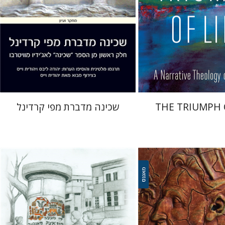
 אתר ספר מודפס
הנחת אתר ספר מודפס
$41
$32
$46
$35
THE TRIUMPH O
שכינה מדברת מפי קרדינל
רחל רוז'נסקי
דוד בן-נחום
ילוביץ