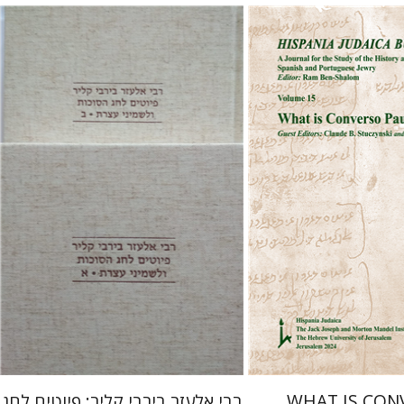
שולמית אליצור
שלום
 אתר ספר מודפס
הנחת אתר ספר מודפס
$112
$32
$125
$35
WHAT IS CON
רבי אלעזר בירבי קליר: פיוטים לחג