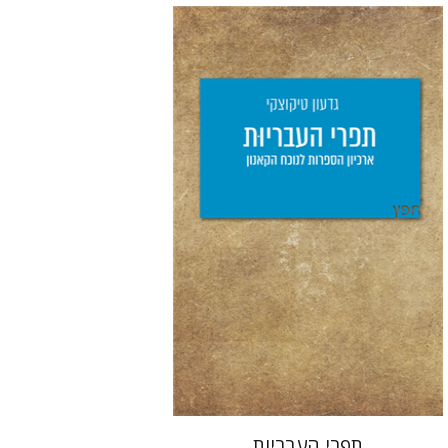
גדעון טיקוצקי
יפעת וייס
הנחת אתר ספר מודפס
$25
$28
תפרי העבריות