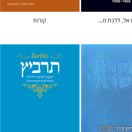
אל, ללכת מ...
קורות
מיכאל סיגל
יהונתן גארב