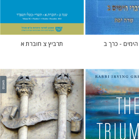
 אתר ספר מודפס
הנחת אתר ספר מודפס
$28
$48
$31
$53
הימים - כרך ב
תרביץ צ חוברת א
Irving (Yitz) 
יהודה ליבס
יהודה ליבס
יהודית
וייס
יהודית וייס