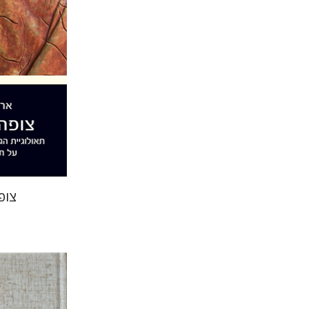
הנחת
צופ
ענת רייזל