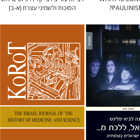
PAULINIS
הסוכות ולשמיני עצרת (א-ב)
א-פלינט
קנת קולינס
 אתר ספר מודפס
הנחת אתר ספר מודפס
$38
$38
$42
$42