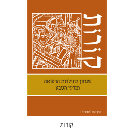
קנת קולינס
הנחת אתר ספר מודפס
$38
$42
קורות