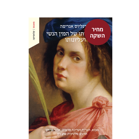
מחיר
השקה
היינריך קורנליוס אגריפה
אבנר בן-זקן
נתן רון
מחיר השקה
$22
$31