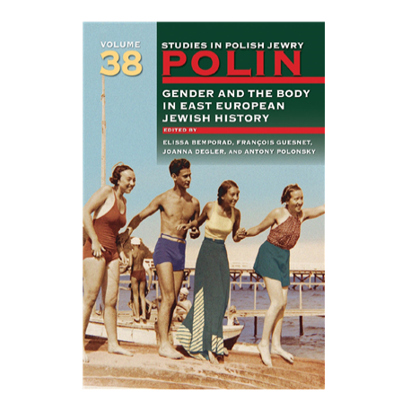
François Guesnet
Elissa
Joanna Degler
Bemporad
אנטוני
פולונסקי
הנחת אתר ספר מודפס
$68
$75