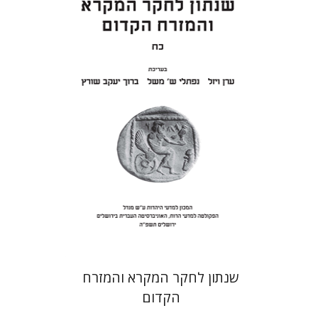
ערן ויזל
נפתלי ש' משל
ברוך
יעקב שורץ
הנחת אתר ספר מודפס
$41
$46
שנתון לחקר המקרא והמזרח
הקדום