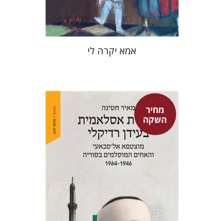
$37
$53
אמא יקרה לי
מחיר
השקה
מאיר חטינה