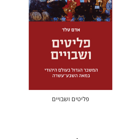
מחיר השקה
$32
$46
פליטים ושבויים