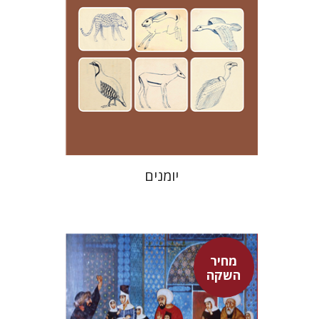
מחיר השקה
$24
$35
יומנים
מחיר
השקה
אדם טלר
דורון מגן