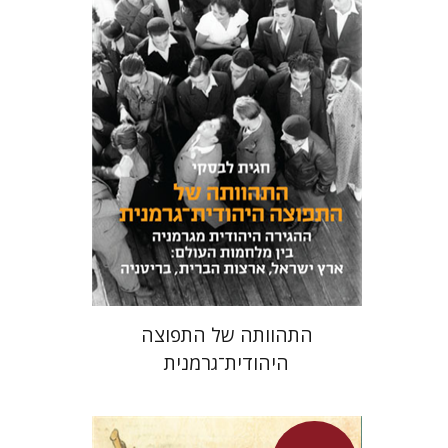
חגית לבסקי
מאירה טורצקי
מחיר השקה
$24
$34
התהוותה של התפוצה
היהודית־גרמנית