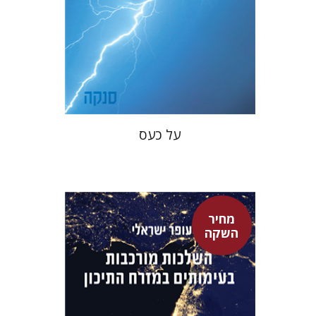
מחיר השקה
$22
$31
על כעס
מחיר
השקה
עופר ישראלי
גיא הרלינג