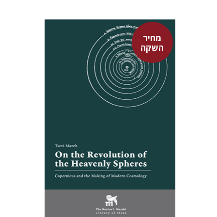
מחיר
השקה
צבי מזא"ה
אלישבע הרשלר
מחיר השקה
$24
$35