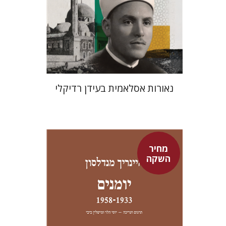
מחיר השקה
$24
$35
נאורות אסלאמית בעידן רדיקלי
מחיר
השקה
היינריך מנדלסון
יוסי הלר
מישלין ביבי
יוסי הלר
מישלין ביבי