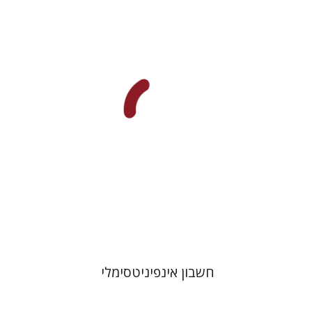
הראל
איתי וייס
הנחת אתר ספר מודפס
$39
$43
חשבון אינפיניטסימלי