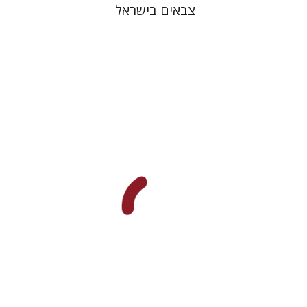
צבאים בישראל
קרן קמינגז
פרסילה לווז
אדווארד פ`
רדיש
פטריק ג` קוני
אדווין פ` טיילור
דוד פונדק
שחר פלד
הנחת אתר ספר מודפס
$35
$39