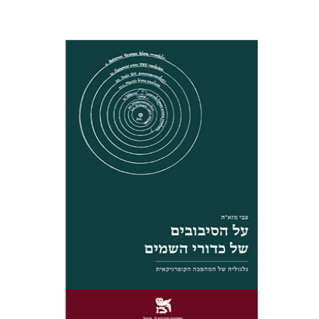
צבי מזא"ה
הנחת אתר ספר מודפס
$32
$35