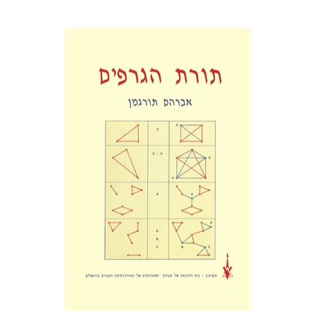
אברהם תורגמן
הנחת אתר ספר מודפס
$25
$28