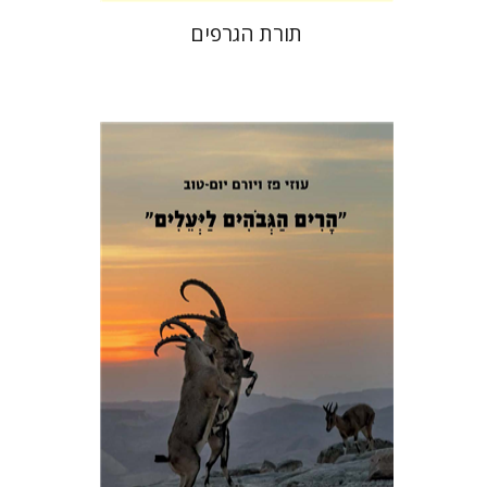
תורת הגרפים
עוזי פז
יורם יום-טוב
הנחת אתר ספר מודפס