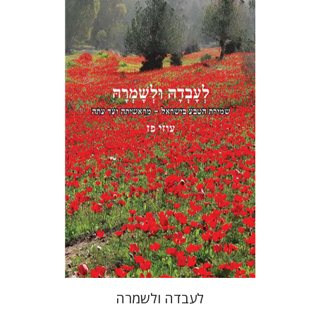
עוזי פז
הנחת אתר ספר מודפס
$45
$50
לעבדה ולשמרה