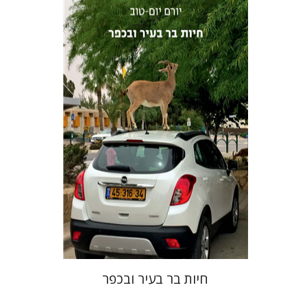
יורם יום-טוב
הנחת אתר ספר מודפס
$41
$46
חיות בר בעיר ובכפר