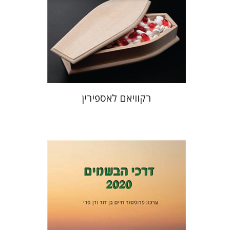
הנחת אתר ספר מודפס
$32
$35
רקוויאם לאספירין
דן פרי
חיים בן דוד