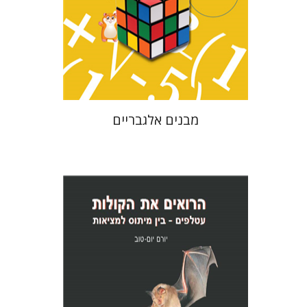
הנחת אתר ספר מודפס
$25
$28
מבנים אלגבריים
יורם יום-טוב