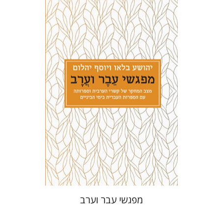
יהושע בלאו
יוסף יהלום
הנחת אתר ספר מודפס
$27
$30
מפגשי עבר וערב