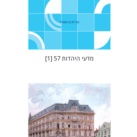
הנחת אתר ספר מודפס
$21
$23
מדעי היהדות 57 [1]
חנן גפני
שמואל פיינר
נתן
שיפריס