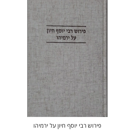
יוחנן קאפח
הנחת אתר ספר מודפס
$38
$42
פירוש רבי יוסף חיון על ירמיהו