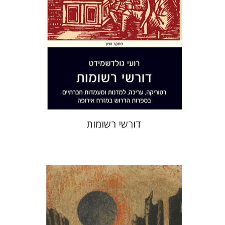
הנחת אתר ספר מודפס
$38
$42
דורשי רשומות
דן דינר
שאול מרמרי