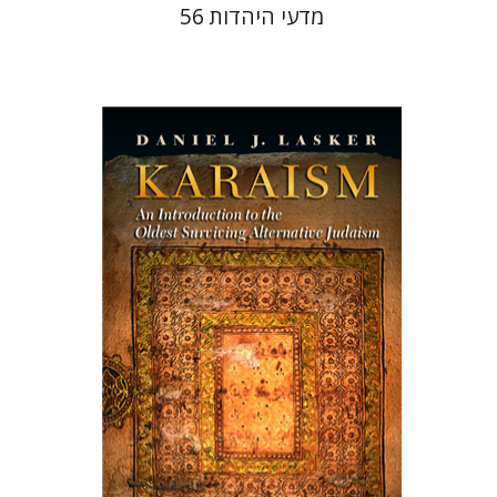
מדעי היהדות 56
דניאל י` לסקר
הנחת אתר ספר מודפס
$50
$55