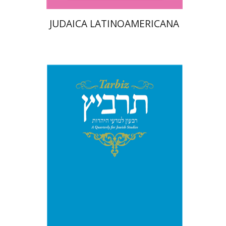
JUDAICA LATINOAMERICANA
שלמה נאה
שרית שלו-עיני
רוני
גולדשטיין
משה הלברטל
הנחת אתר ספר מודפס