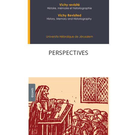
הנחת אתר ספר מודפס
$28
$31
PERSPECTIVES
רועי גולדשמידט