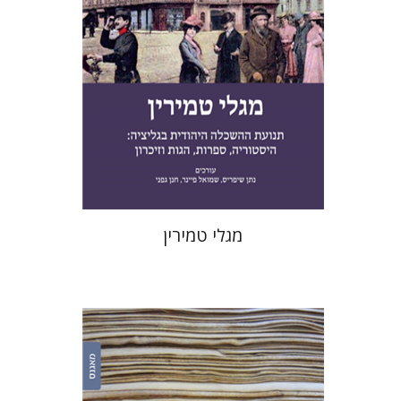
הנחת אתר ספר מודפס
$41
$46
מגלי טמירין
יעקב צ' מאיר