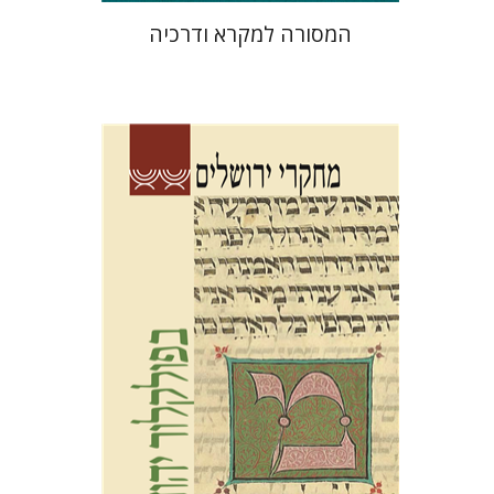
המסורה למקרא ודרכיה
גלית חזן-רוקם
תמר
אלכסנדר-פריזר
הגר סלמון
שלום צבר
הנחת אתר ספר מודפס