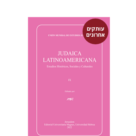
עותקים
אחרונים
סבסטיאן קלור
מרגלית בז'רנו
פולט קרשונוביץ שוסטר
פלורינדה פ.
גולדברג.
$61