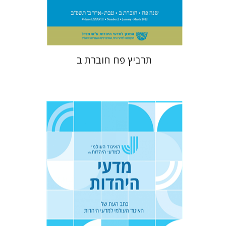
$26
$29
תרביץ פח חוברת ב
יעקב דויטש
איתמר גרינולד