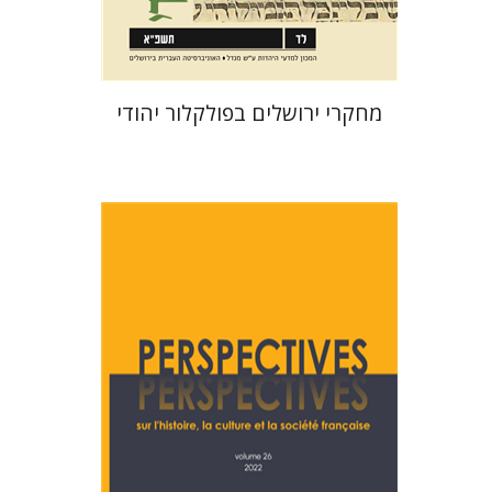
$32
$35
מחקרי ירושלים בפולקלור יהודי
דניס שרביט
ניקול הוכנר