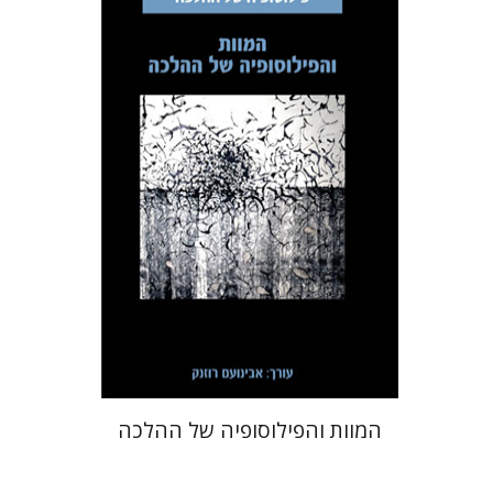
אבינועם רוזנק
הנחת אתר ספר מודפס
$32
$35
המוות והפילוסופיה של ההלכה