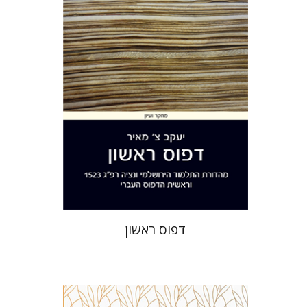
הנחת אתר ספר מודפס
$32
$35
דפוס ראשון