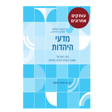
עותקים
אחרונים
איתמר גרינולד
יעקב דויטש
$30