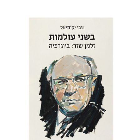
צבי יקותיאל
הנחת אתר ספר מודפס
$32
$35