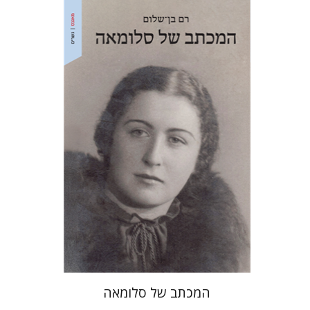
רם בן-שלום
הנחת אתר ספר מודפס
$41
$46
המכתב של סלומאה