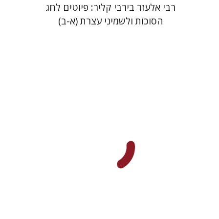
רבי אלעזר בירבי קליר: פיוטים לחג
הסוכות ולשמיני עצרת (א-ב)
גדעון טיקוצקי
יפעת וייס
הנחת אתר ספר מודפס
$25
$28