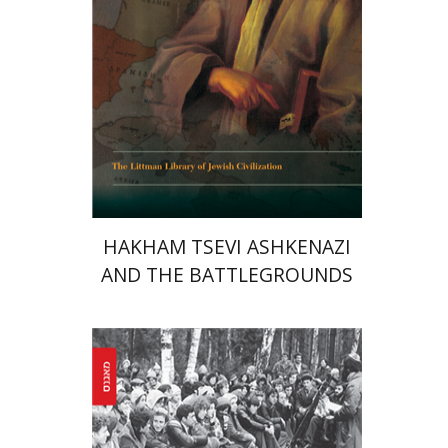
הנחת אתר ספר מודפס
$45
$50
HAKHAM TSEVI ASHKENAZI
AND THE BATTLEGROUNDS
OF THE EARLY MODERN
RABBINATE
יעקב רואי
איליה וובשין