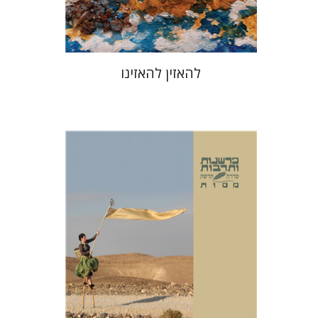
$48
$53
להאזין להאזינו
משואה שגיב