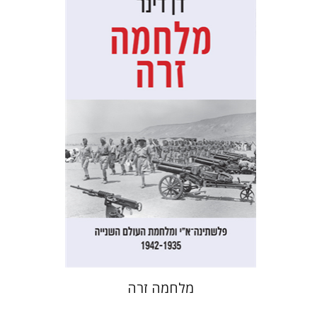
דן דינר
שאול מרמרי
הנחת אתר ספר מודפס
$32
$35
מלחמה זרה