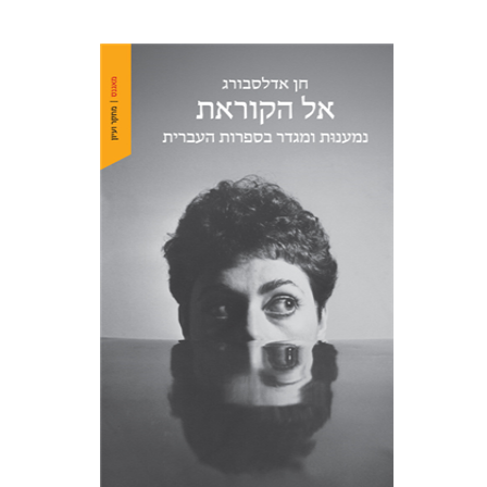
חן אדלסבורג
הנחת אתר ספר מודפס
$38
$42