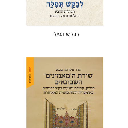
$76
$85
לבקש תפילה
הדר פלדמן סמט