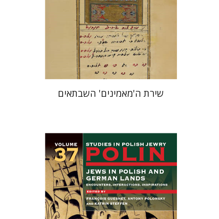
הנחת אתר ספר מודפס
$41
$46
שירת ה'מאמינים' השבתאים
קתרין סטפן
François
Guesnet
Antony Polonsky