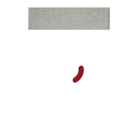
שולמית אליצור
הנחת אתר ספר מודפס
$112
$125