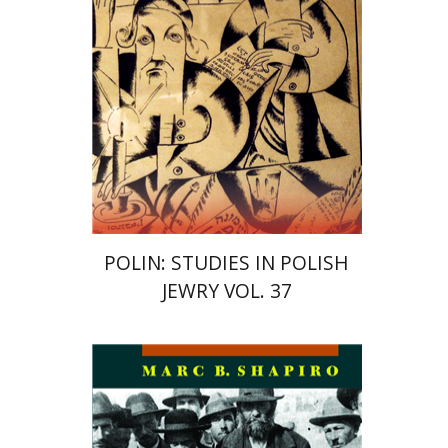
הנחת אתר ספר מודפס
$122
$135
POLIN: STUDIES IN POLISH
JEWRY VOL. 37
מארק שפירו