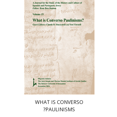
רם בן-שלום
הנחת אתר ספר מודפס
$32
$35
WHAT IS CONVERSO
PAULINISMS?