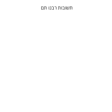
תשובות רבנו תם
אלון גושן-גוטשטיין
הנחת אתר ספר מודפס