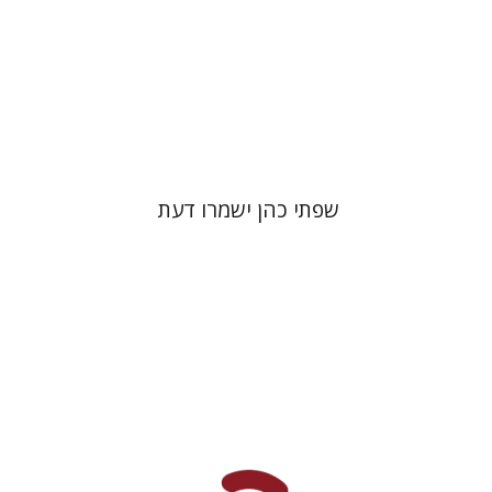
הנחת אתר ספר מודפס
$41
$46
שפתי כהן ישמרו דעת
יהונתן גארב
מיכאל סיגל