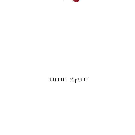
הנחת אתר ספר מודפס
$26
$29
תרביץ צ חוברת ב
פול מנדס-פלור
מתן אורם