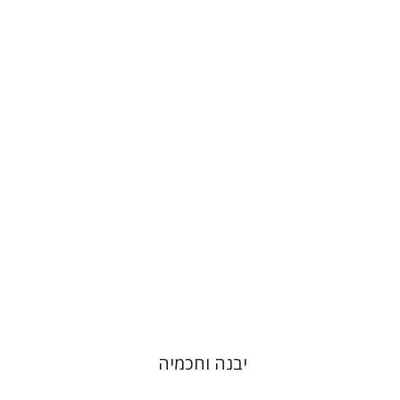
דוד סבתו
הנחת אתר ספר מודפס
$41
$46
יבנה וחכמיה