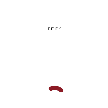
$32
$35
מסורות
אלי הולצר
אבינועם רוזנק