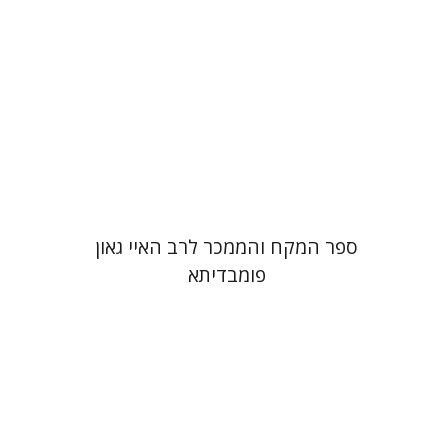
הנחת אתר ספר מודפס
$45
$50
ספר המקח והממכר לרב האיי גאון
פומבדיתא
Yiscah Smith