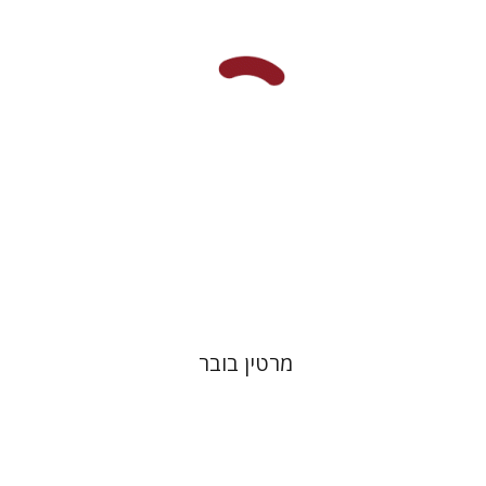
הנחת אתר ספר מודפס
$32
$35
מרטין בובר