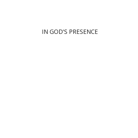
$55
$61
IN GOD'S PRESENCE
בנימין בראון