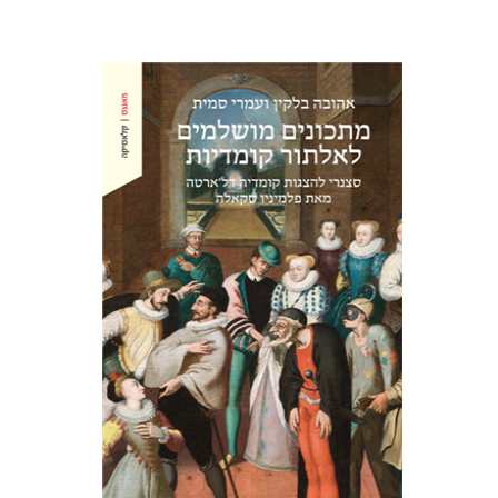
אהובה בלקין
עמרי סמית
הנחת אתר ספר מודפס
$38
$42