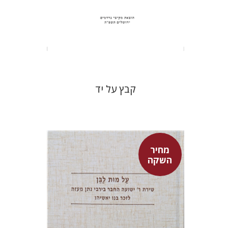
הנחת אתר ספר מודפס
$31
$34
קבץ על יד
מחיר
השקה
שולמית אליצור