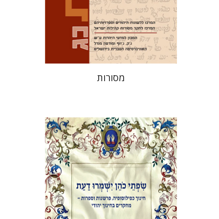
הנחת אתר ספר מודפס
$32
$35
מסורות
אלי הולצר
אבינועם רוזנק