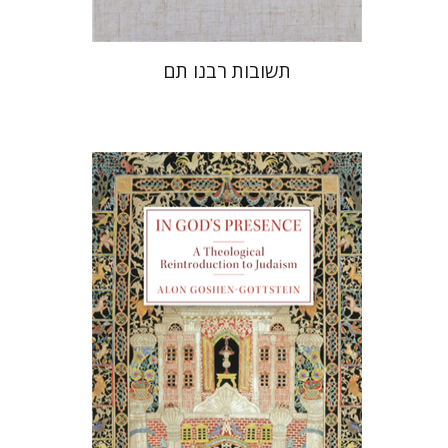
תשובות רבנו תם
אלון גושן-גוטשטיין