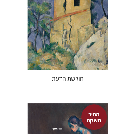
מחיר השקה
$32
$46
חולשת הדעת
מחיר
השקה
דוד אסף