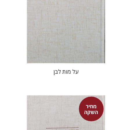
מחיר השקה
$27
$39
על מות לבן
מחיר
השקה
שמעון שטובר