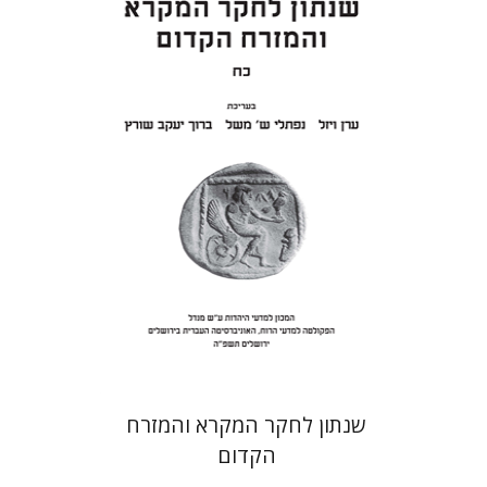
ערן ויזל
נפתלי ש' משל
ברוך
יעקב שורץ
הנחת אתר ספר מודפס
$41
$46
שנתון לחקר המקרא והמזרח
הקדום