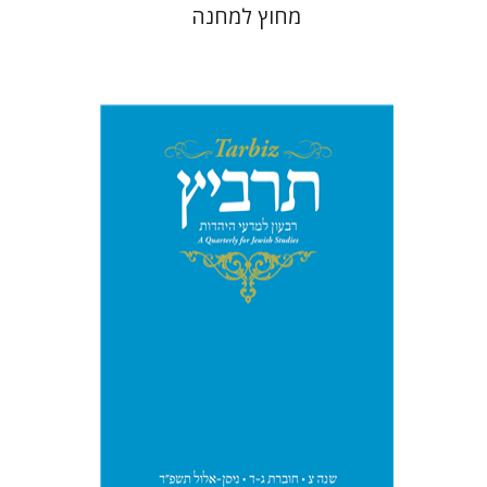
מחוץ למחנה
יהונתן גארב
מיכאל סיגל
הנחת אתר ספר מודפס
$57
$63