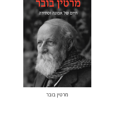
פול מנדס-פלור
מתן אורם
הנחת אתר ספר מודפס
$32
$35
מרטין בובר