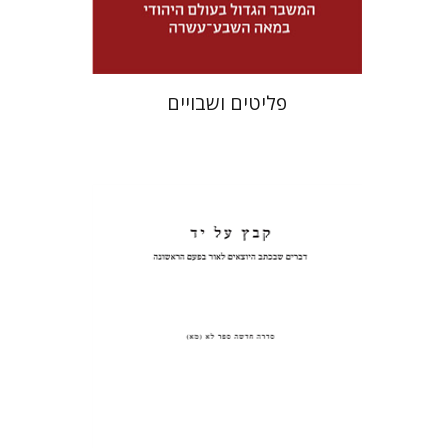
$32
$46
פליטים ושבויים
פנחס רוט