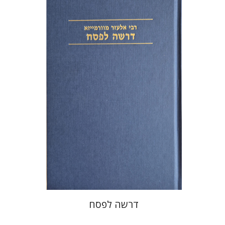
אלעזר מוורמייזא
שמחה עמנואל
הנחת אתר ספר מודפס
$38
$42
דרשה לפסח