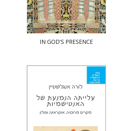
הנחת אתר ספר מודפס
$55
$61
IN GOD'S PRESENCE
לורה אנגלשטיין
מירי אליאב-פלדון
דורון מגן