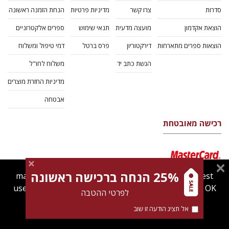
סדרות
צרו קשר
מדיניות פרטיות
הנחת הזמנה ראשונה
הוצאת אקדמון
מועצה מדעית
תנאי שימוש
ספרים אלקטרוניים
הוצאות ספרים מתארחות
דירקטוריון
פרס ברטל
דמי טיפול ומשלוח
הגשת כתב יד
משלוח לחו"ל
מדיניות החזרת מוצרים
אבטחה
רכישה מאובטחת
25% הנחה ברכישה ראשונה
magnespress.co.il uses cookies to give you the best
user experience. Using this website means you're OK
לפרטי ההטבה
with this.
אל תציג הודעה זו שוב
Find out more about our
cookies policy