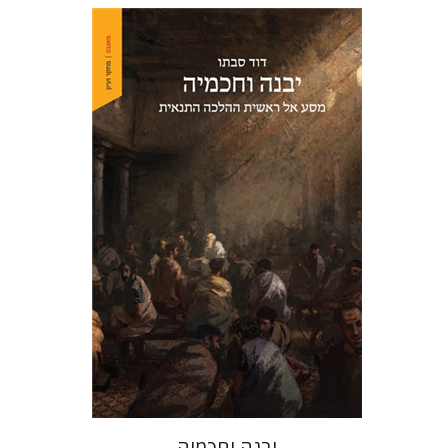
דוד סבתו
הנחת אתר ספר מודפס
$41
$46
יבנה וחכמיה