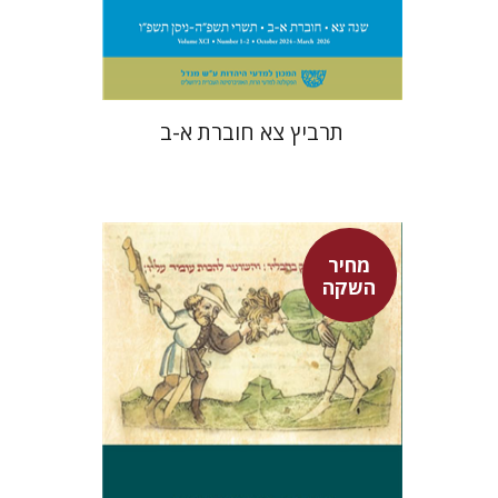
$57
$63
תרביץ צא חוברת א-ב
מחיר
השקה
אפרים שהם-שטיינר