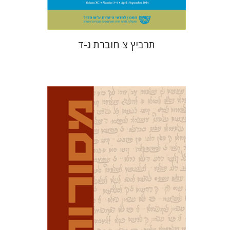
תרביץ צ חוברת ג-ד
דוד מ' בוניס
עפרה תירוש-בקר