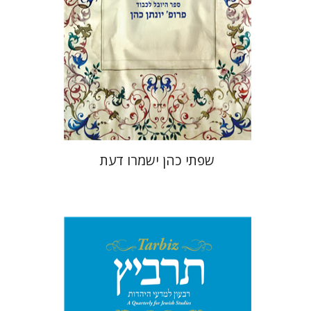
הנחת אתר ספר מודפס
$41
$46
שפתי כהן ישמרו דעת
יהונתן גארב
מיכאל סיגל