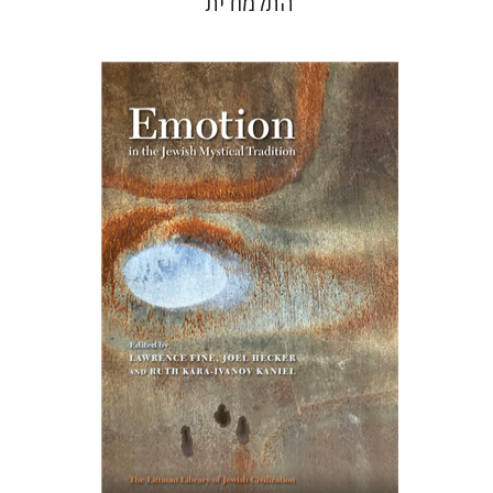
התלמודית
רות קרא-איוונוב קניאל
ג'ואל
הקר
לורנס פיין
הנחת אתר ספר מודפס
$76
$85