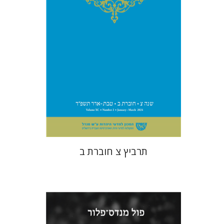
הנחת אתר ספר מודפס
$26
$29
תרביץ צ חוברת ב