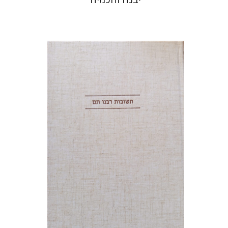
אברהם (רמי) ריינר
יוסף מרדכי
דובאוויק
הנחת אתר ספר מודפס
$45
$50