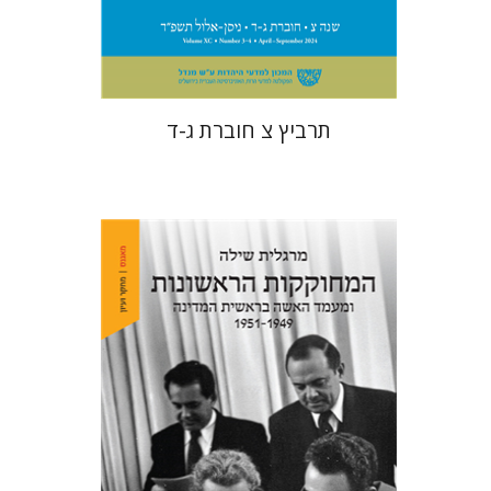
$57
$63
תרביץ צ חוברת ג-ד
מרגלית שילה