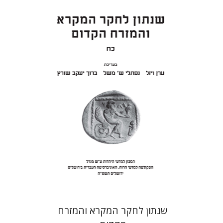
ערן ויזל
נפתלי ש' משל
ברוך
יעקב שורץ
הנחת אתר ספר מודפס
$41
$46
שנתון לחקר המקרא והמזרח