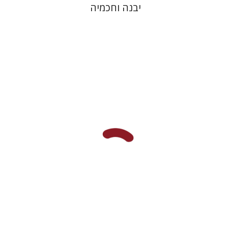
יבנה וחכמיה
אברהם (רמי) ריינר
יוסף מרדכי
דובאוויק
הנחת אתר ספר מודפס
$45
$50