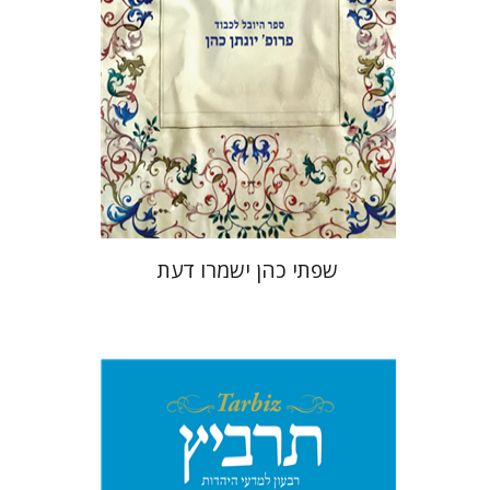
הנחת אתר ספר מודפס
$41
$46
שפתי כהן ישמרו דעת
יהונתן גארב
מיכאל סיגל