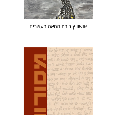
$32
$35
אושוויץ בירת המאה העשרים
דוד מ' בוניס
עפרה תירוש-בקר