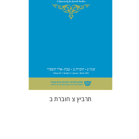
הנחת אתר ספר מודפס
$26
$29
תרביץ צ חוברת ב