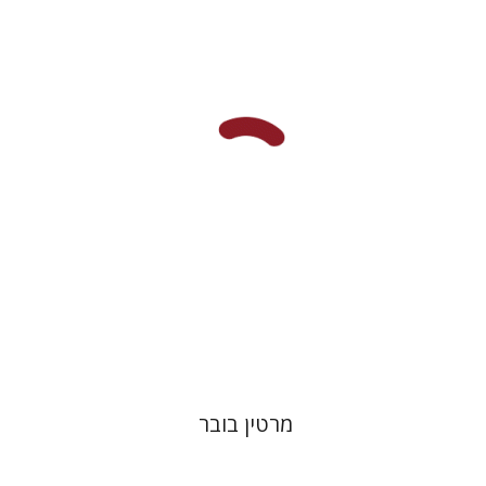
פול מנדס-פלור
מתן אורם
הנחת אתר ספר מודפס
$32
$35
מרטין בובר