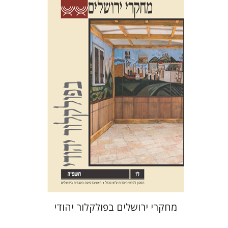
שלום צבר
גלית חזן-רוקם
הגר
סלמון
הנחת אתר ספר מודפס
$32
$35
מחקרי ירושלים בפולקלור יהודי