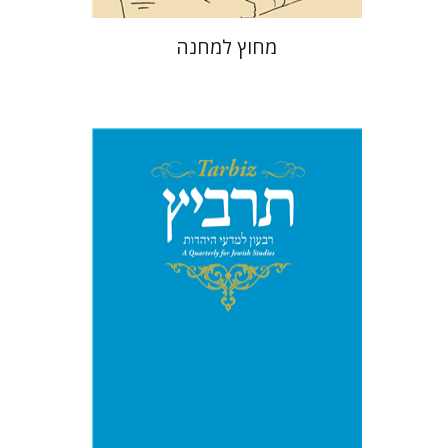
מחוץ למחנה
יהונתן גארב
מיכאל סיגל
הנחת אתר ספר מודפס