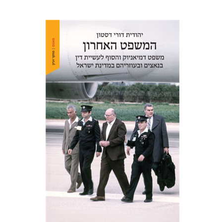
יהודית דורי דסטון
הנחת אתר ספר מודפס
$41
$46