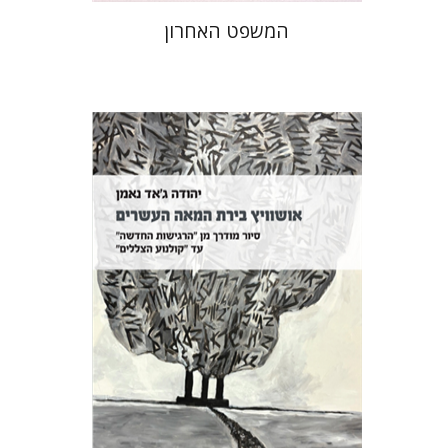
המשפט האחרון
יהודה ג'אד נאמן
הנחת אתר ספר מודפס