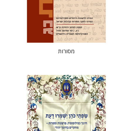
הנחת אתר ספר מודפס
$32
$35
מסורות
אלי הולצר
אבינועם רוזנק