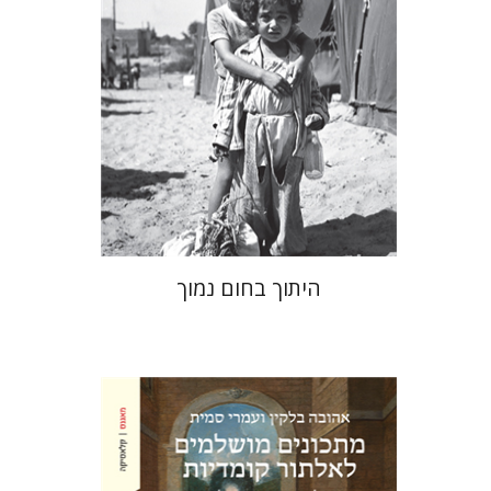
הנחת אתר ספר מודפס
$41
$46
היתוך בחום נמוך