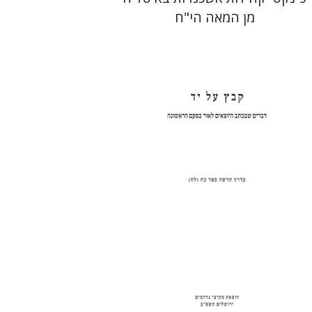
מן המאה הי"ח
חגי בן-שמאי
הנחת אתר ספר מודפס
$35
$39