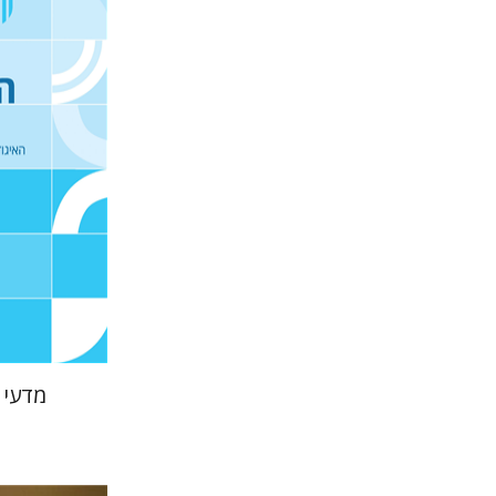
טובה ג
וייס
הנחת
מדעי הי