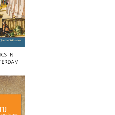
הנחת
ICS IN
STERDAM
לילך נתנ
יפעת וי