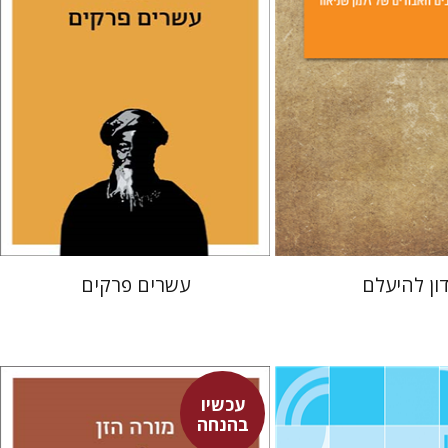
 אתר ספר מודפס
הנחת אתר ספר מודפס
$38
$25
$42
$28
ון להיעלם
עשרים פרקים
עכשיו
בהנחה
איהי דוגן