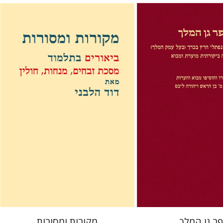
דוד וייס הלבני
בן הראש
יהודה ליבס
 אתר ספר מודפס
הנחת אתר ספר מודפס
$38
$32
$42
$35
ר גן המלך
מקורות ומסורות