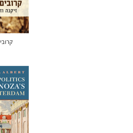
הנחת
קרובי
אן א' אלב