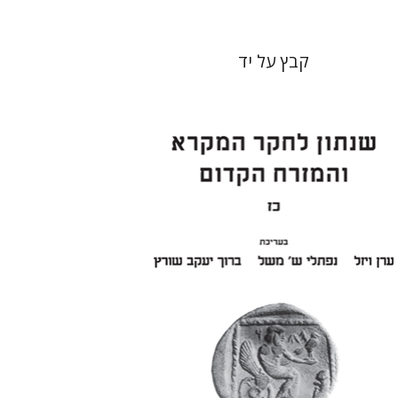
קבץ על יד
ערן ויזל
נפתלי ש' משל
ברוך
יעקב שורץ