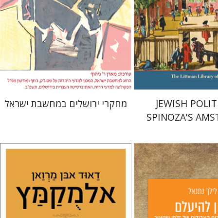
 אתר ספר מודפס
$35
$63
$70
JEWISH POLIT
מחקרי ירושלים במחשבת ישראל
SPINOZA'S AM
דאוד אבן מרואן אלמקמץ
שרה סטרומזה
אל
יס