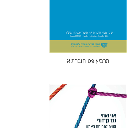
הנחת אתר ספר מודפס
$26
$29
תרביץ פט חוברת א
אלעאי אלון