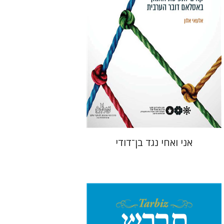
אני ואחי נגד בן־דודי
רוני גולדשטיין
שרית שלו-עיני