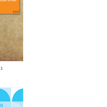
הנחת
נד