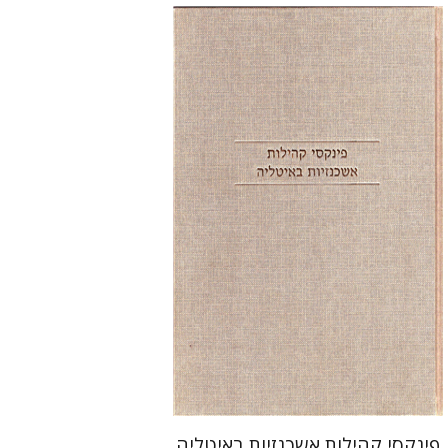
שלמה א' גליקסברג
חגי בן-שמאי
הנחת אתר ספר מודפס
$39
$43
פינקסי קהילות אשכנזיות באיטליה