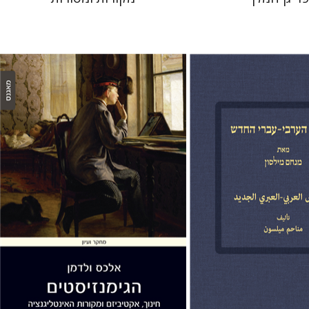
ון
אלכס ולדמן
 אתר ספר מודפס
הנחת אתר ספר מודפס
$32
$76
$35
$85