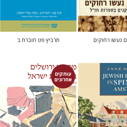
 אתר ספר מודפס
הנחת אתר ספר מודפס
$28
$32
$31
$35
ם נעשו רחוקים
תרביץ פט חוברת ב
עותקים
אחרונים
רט
מארן ר' ניהוף