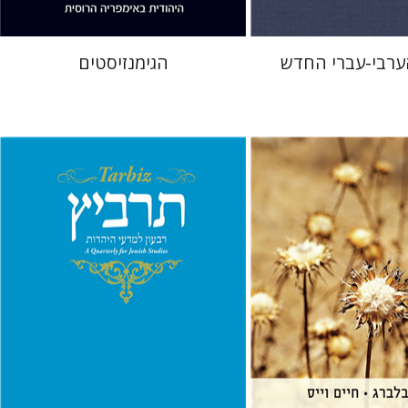
הערבי-עברי החדש
הגימנזיסטים
מירה בלברג
רוני גולדשטיין
שרית שלו-עיני
משה הלברטל
שלמה נאה