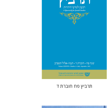
משה הלברטל
שלמה נאה
הנחת אתר ספר מודפס
$26
$29
תרביץ פח חוברת ד