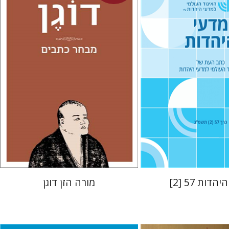
איתן בולוקן
נזל
יעקב דויטש
יהודית
 אתר ספר מודפס
עכשיו בהנחה
$26
$21
$35
$23
הדות 57 [2]
מורה הזן דוגן