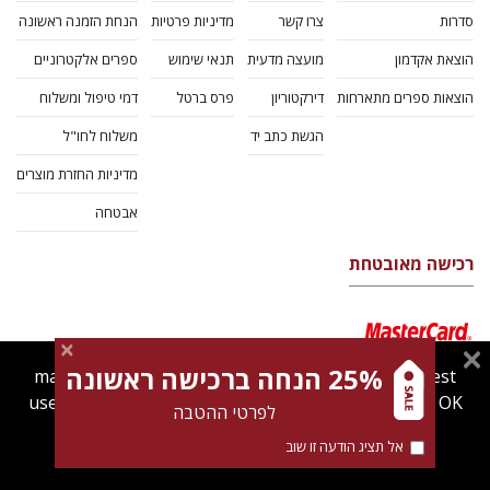
סדרות
צרו קשר
מדיניות פרטיות
הנחת הזמנה ראשונה
הוצאת אקדמון
מועצה מדעית
תנאי שימוש
ספרים אלקטרוניים
הוצאות ספרים מתארחות
דירקטוריון
פרס ברטל
דמי טיפול ומשלוח
הגשת כתב יד
משלוח לחו"ל
מדיניות החזרת מוצרים
אבטחה
רכישה מאובטחת
25% הנחה ברכישה ראשונה
magnespress.co.il uses cookies to give you the best
user experience. Using this website means you're OK
לפרטי ההטבה
with this.
אל תציג הודעה זו שוב
Find out more about our
cookies policy