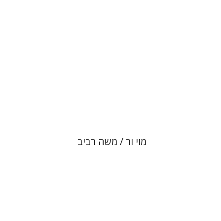
הנחת אתר ספר מודפס
$80
$89
מוי ור / משה רביב