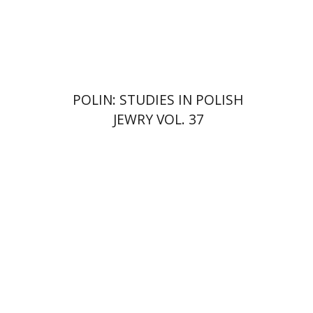
הנחת אתר ספר מודפס
$122
$135
POLIN: STUDIES IN POLISH
JEWRY VOL. 37
מארק שפירו