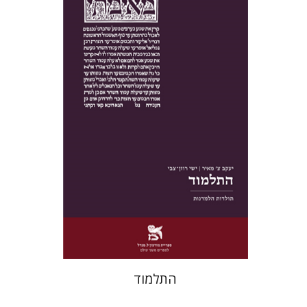
יעקב צ' מאיר
ישי רוזן-צבי
הנחת אתר ספר מודפס
$38
$42
התלמוד