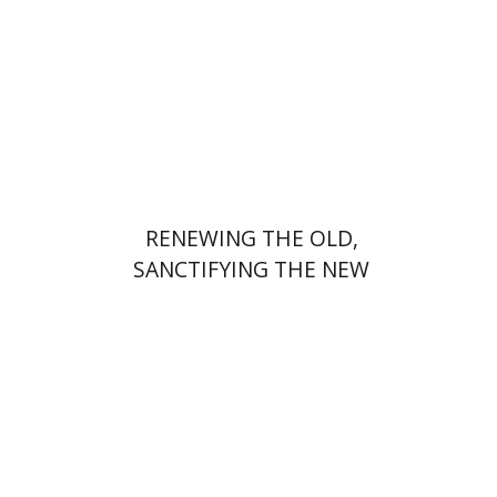
הנחת אתר ספר מודפס
$34
$38
RENEWING THE OLD,
SANCTIFYING THE NEW
רונה סלע