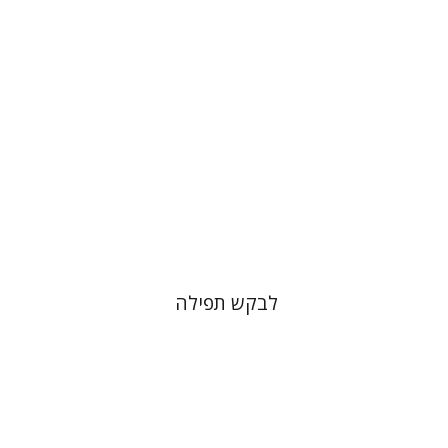
הנחת אתר ספר מודפס
$76
$85
לבקש תפילה