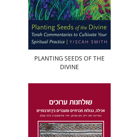
הנחת אתר ספר מודפס
$22
$25
PLANTING SEEDS OF THE
DIVINE
דנה קפלן
נתן וסרמן
זאב וייס
יאיר פורסטנברג