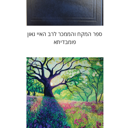
$45
$50
ספר המקח והממכר לרב האיי גאון
פומבדיתא
Yiscah Smith