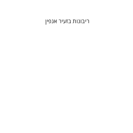
ריבונות בזעיר אנפין
קתרין סטפן
François
Guesnet
Antony Polonsky