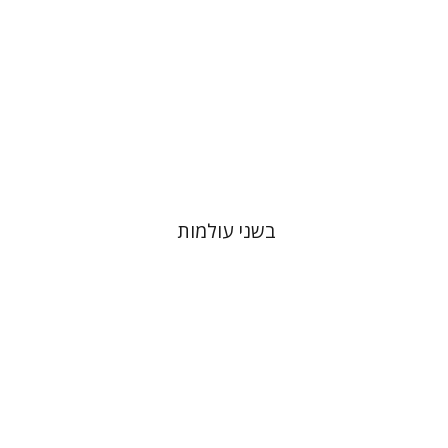
הנחת אתר ספר מודפס
$32
$35
בשני עולמות
דוד הנשקה