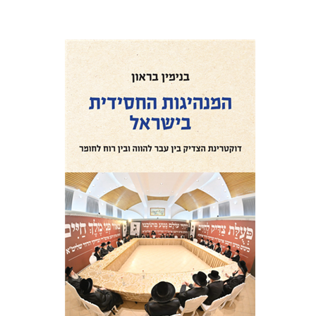
בנימין בראון
הנחת אתר ספר מודפס
$41
$46