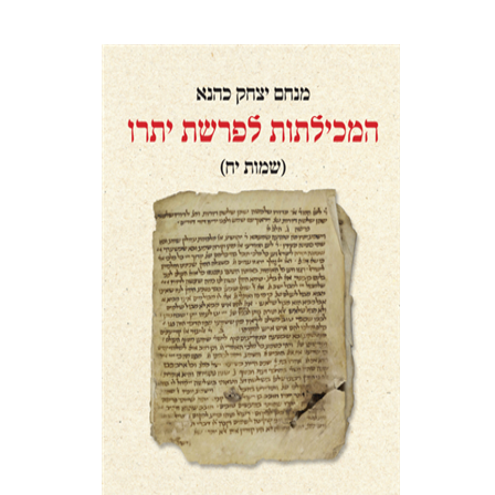
מנחם יצחק כהנא
הנחת אתר ספר מודפס
$41
$46