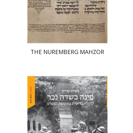
הנחת אתר ספר מודפס
$145
$161
THE NUREMBERG MAHZOR
חגית קריק