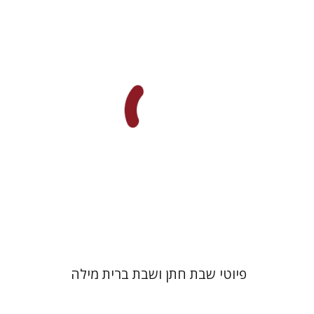
יונה פרנקל
גבריאל וסרמן
הנחת אתר ספר מודפס
$64
$71
פיוטי שבת חתן ושבת ברית מילה