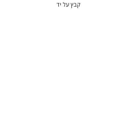
קבץ על יד
רם בן-שלום
הנחת אתר ספר מודפס
$41
$46