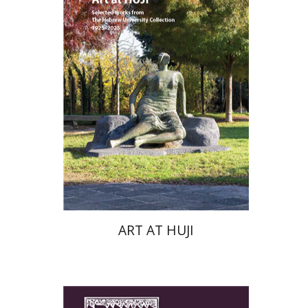
מיכל מור
הנחת אתר ספר מודפס
$76
$85
ART AT HUJI