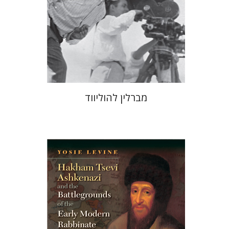
הנחת אתר ספר מודפס
$41
$46
מברלין להוליווד
יוסי לוין