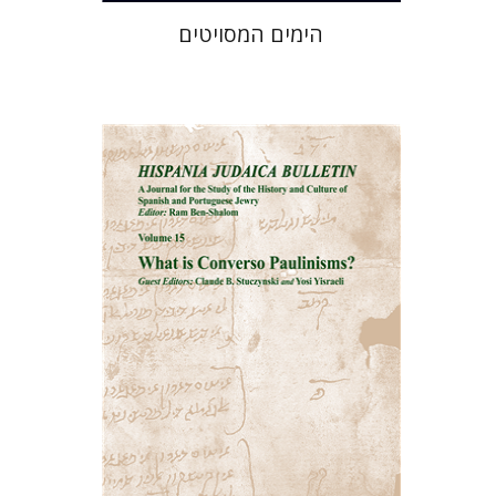
הימים המסויטים
רם בן-שלום
הנחת אתר ספר מודפס