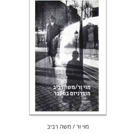
רונה סלע
הנחת אתר ספר מודפס
$80
$89
מוי ור / משה רביב