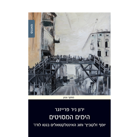
ירון ניר פרייזגר
הנחת אתר ספר מודפס
$32
$35