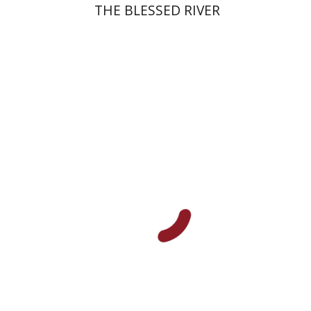
THE BLESSED RIVER
קנת קולינס
הנחת אתר ספר מודפס
$38
$42