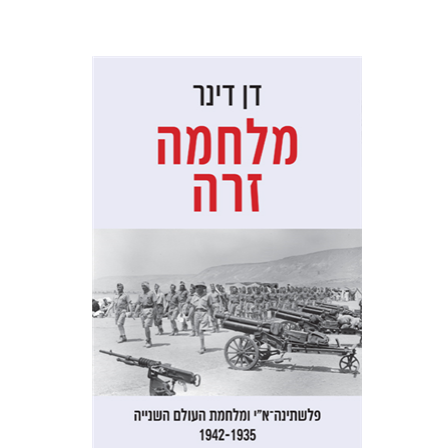
דן דינר
שאול מרמרי
הנחת אתר ספר מודפס
$32
$35