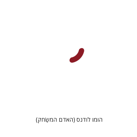
יוהאן האוזינחה
יניב חג'בי
הנחת אתר ספר מודפס
$36
$40
הומו לודנס (האדם המשַׂחק)