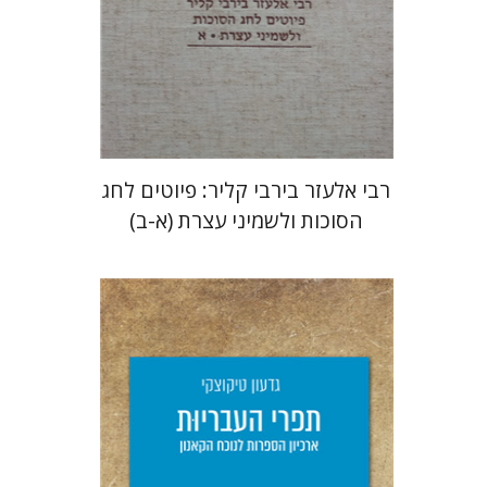
הנחת אתר ספר מודפס
$112
$125
רבי אלעזר בירבי קליר: פיוטים לחג
הסוכות ולשמיני עצרת (א-ב)
גדעון טיקוצקי
יפעת וייס