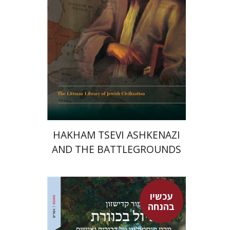
הנחת אתר ספר מודפס
$45
$50
HAKHAM TSEVI ASHKENAZI
AND THE BATTLEGROUNDS
OF THE EARLY MODERN
RABBINATE
עכשיו
בהנחה
מור קדישזון