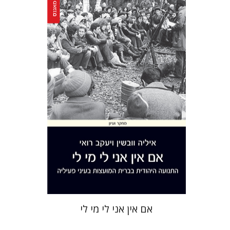
יעקב רואי
איליה וובשין
הנחת אתר ספר מודפס
$41
$46
אם אין אני לי מי לי