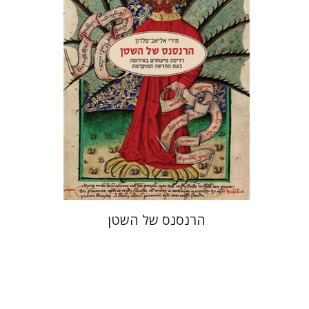
הנחת אתר ספר מודפס
$32
$35
הרנסנס של השטן