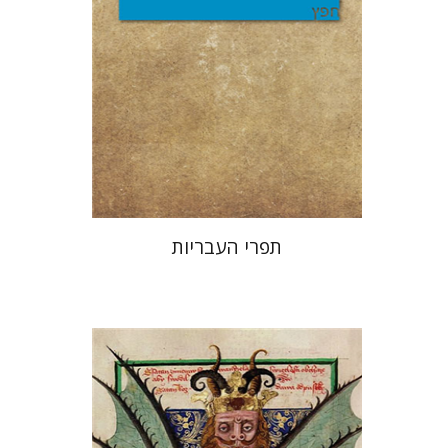
הנחת אתר ספר מודפס
$25
$28
תפרי העבריות
מירי אליאב-פלדון