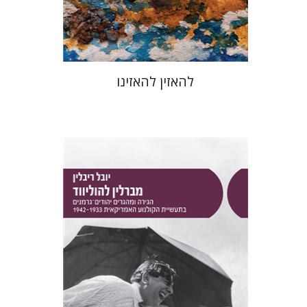
$48
$53
להאזין להאזינו
יובל ריבלין