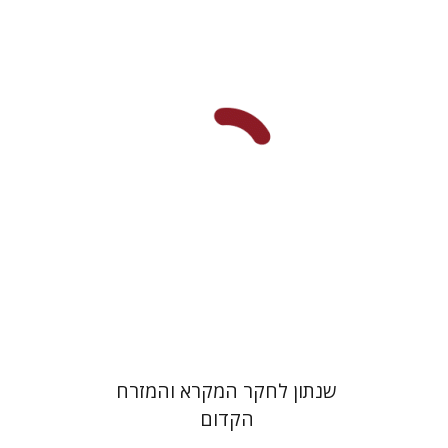
ערן ויזל
נפתלי ש' משל
ברוך
יעקב שורץ
הנחת אתר ספר מודפס
$41
$46
שנתון לחקר המקרא והמזרח
הקדום