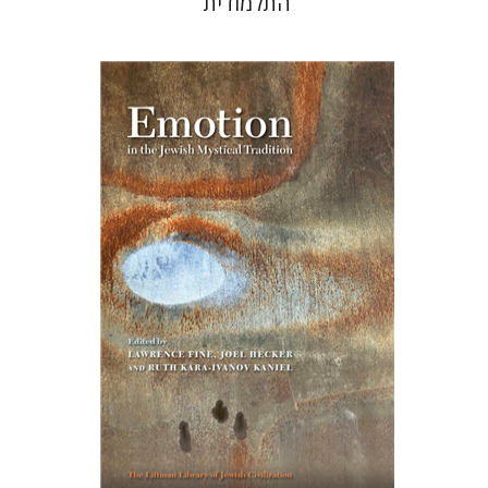
התלמודית
רות קרא-איוונוב קניאל
ג'ואל
הקר
לורנס פיין
הנחת אתר ספר מודפס
$76
$85