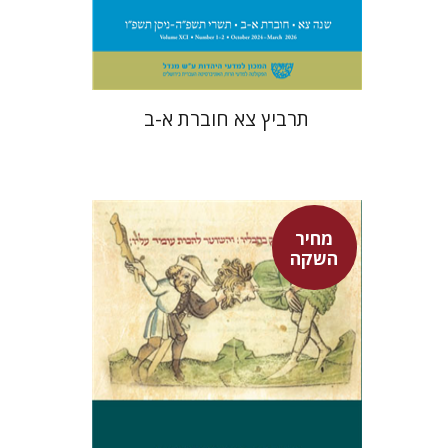
$57
$63
תרביץ צא חוברת א-ב
מחיר
השקה
אפרים שהם-שטיינר