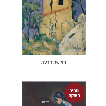
מחיר השקה
$32
$46
חולשת הדעת
מחיר
השקה
דוד אסף