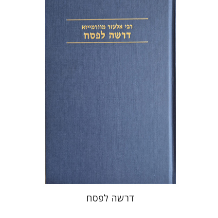
אלעזר מוורמייזא
שמחה עמנואל
הנחת אתר ספר מודפס
$38
$42
דרשה לפסח