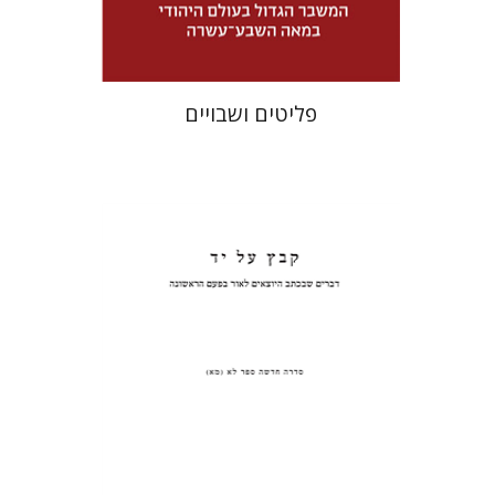
$32
$46
פליטים ושבויים
פנחס רוט