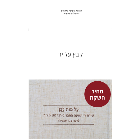
הנחת אתר ספר מודפס
$31
$34
קבץ על יד
מחיר
השקה
שולמית אליצור