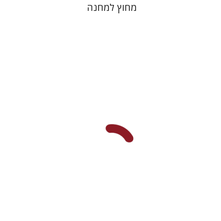
מחוץ למחנה
יהונתן גארב
מיכאל סיגל
הנחת אתר ספר מודפס
$57
$63