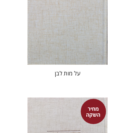
מחיר השקה
$27
$39
על מות לבן
מחיר
השקה
שמעון שטובר