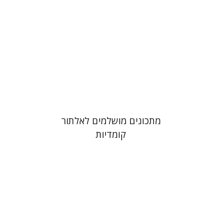
הנחת אתר ספר מודפס
$38
$42
מתכונים מושלמים לאלתור
קומדיות
איימי סינגר
יצחק חן
אבנר גלעדי
מירי
אליאב-פלדון
רענן ריין
דורון מגן