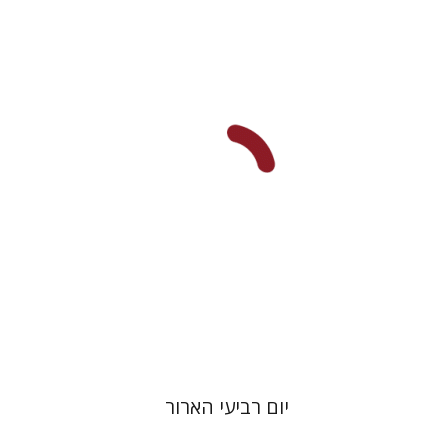
יחיאל ויצמן
יפעת וייס
הנחת אתר ספר מודפס
$25
$28
יום רביעי הארור