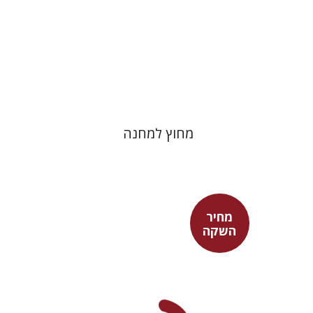
מחיר השקה
$29
$42
מחוץ למחנה
מחיר
השקה
פיני איפרגן