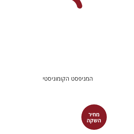
מחיר השקה
$22
$31
המניפסט הקומוניסטי
מחיר
השקה
בני מר