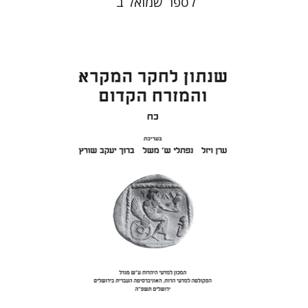
לספר שמואל ב
ערן ויזל
נפתלי ש' משל
ברוך
יעקב שורץ
הנחת אתר ספר מודפס
$41
$46