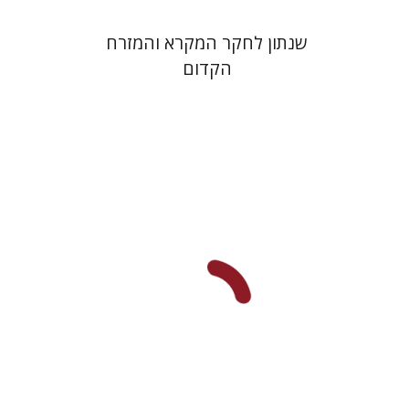
שנתון לחקר המקרא והמזרח
הקדום
François Guesnet
Elissa
Joanna Degler
Bemporad
אנטוני
פולונסקי
הנחת אתר ספר מודפס