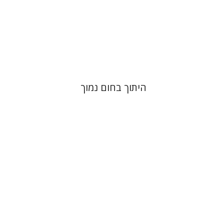
הנחת אתר ספר מודפס
$41
$46
היתוך בחום נמוך
אהובה בלקין
עמרי סמית