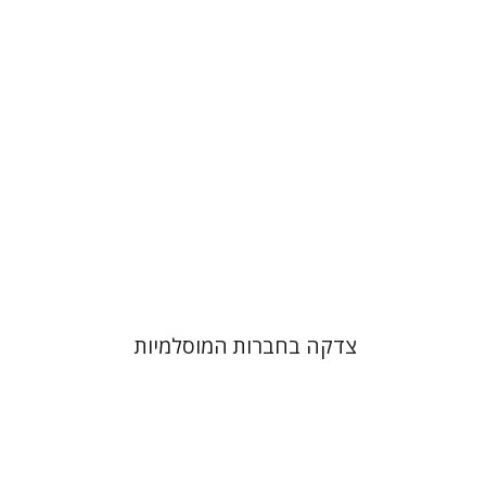
הנחת אתר ספר מודפס
$41
$46
צדקה בחברות המוסלמיות