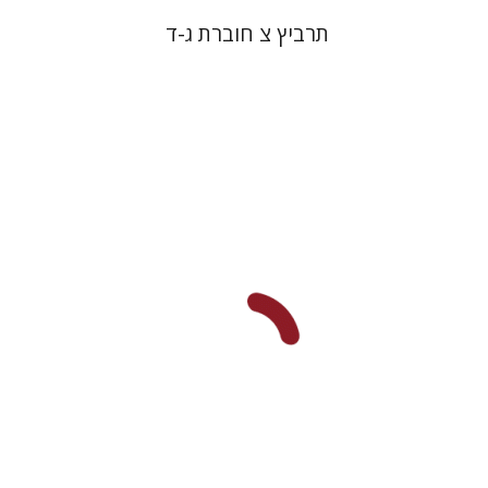
תרביץ צ חוברת ג-ד
מרגלית שילה
הנחת אתר ספר מודפס