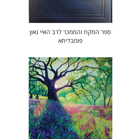
$45
$50
ספר המקח והממכר לרב האיי גאון
פומבדיתא
Yiscah Smith