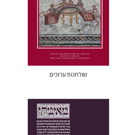
הנחת אתר ספר מודפס
$41
$46
שולחנות ערוכים
יעקב צ' מאיר
ישי רוזן-צבי