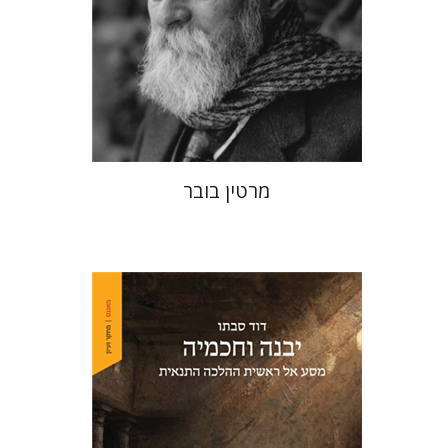
הנחת אתר ספר מודפס
$32
$35
מרטין בובר
דוד סבתו