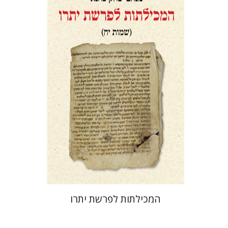
מנחם יצחק כהנא
הנחת אתר ספר מודפס
$41
$46
המכילתות לפרשת יתרו