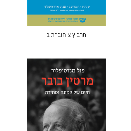
$26
$29
תרביץ צ חוברת ב
פול מנדס-פלור
מתן אורם