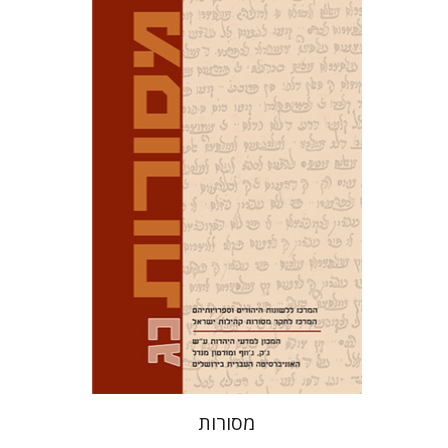
דוד מ' בוניס
עפרה תירוש-בקר
הנחת אתר ספר מודפס
$32
$35
מסורות