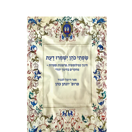
אלי הולצר
אבינועם רוזנק
הנחת אתר ספר מודפס
$41
$46