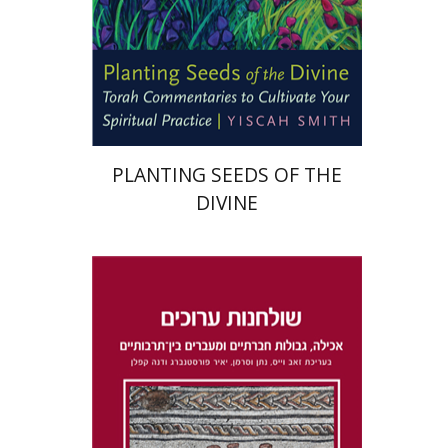
הנחת אתר ספר מודפס
$22
$25
PLANTING SEEDS OF THE
DIVINE
דנה קפלן
נתן וסרמן
זאב וייס
יאיר פורסטנברג