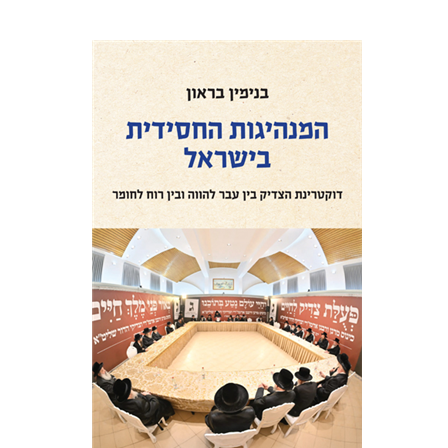
בנימין בראון
הנחת אתר ספר מודפס
$41
$46