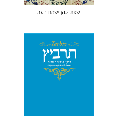
שפתי כהן ישמרו דעת
יהונתן גארב
מיכאל סיגל
הנחת אתר ספר מודפס