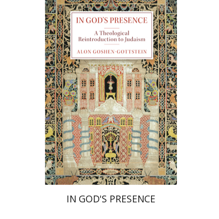
אלון גושן-גוטשטיין
הנחת אתר ספר מודפס
$55
$61
IN GOD'S PRESENCE