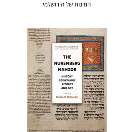
המינוח של הירושלמי
אליזבט הולנדר
הנחת אתר ספר מודפס
$145
$161