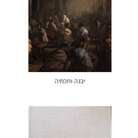
הנחת אתר ספר מודפס
$41
$46
יבנה וחכמיה
אברהם (רמי) ריינר
יוסף מרדכי
דובאוויק