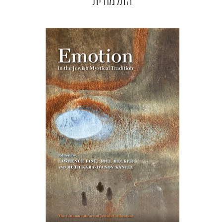
התלמודית
רות קרא-איוונוב קניאל
ג'ואל
הקר
לורנס פיין
הנחת אתר ספר מודפס
$76
$85