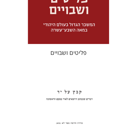
מחיר השקה
$32
$46
פליטים ושבויים
פנחס רוט