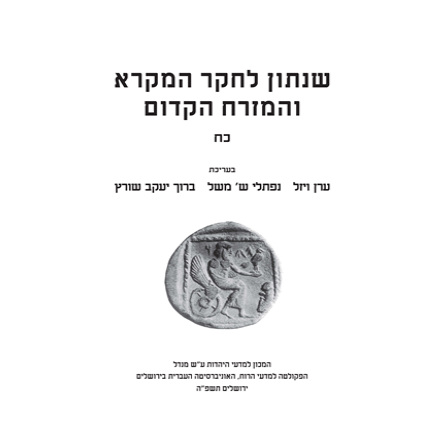
ערן ויזל
נפתלי ש' משל
ברוך
יעקב שורץ
הנחת אתר ספר מודפס
$41
$46