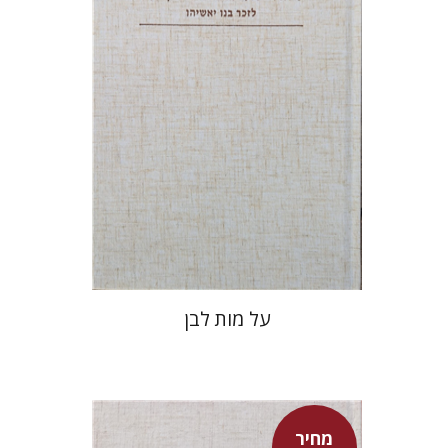
מחיר השקה
$27
$39
על מות לבן
מחיר