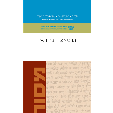
הנחת אתר ספר מודפס
$57
$63
תרביץ צ חוברת ג-ד
דוד מ' בוניס
עפרה תירוש-בקר