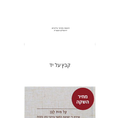
הנחת אתר ספר מודפס
$31
$34
קבץ על יד
מחיר
השקה
שולמית אליצור