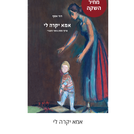
מחיר
השקה
דוד אסף
מחיר השקה
$37
$53
אמא יקרה לי