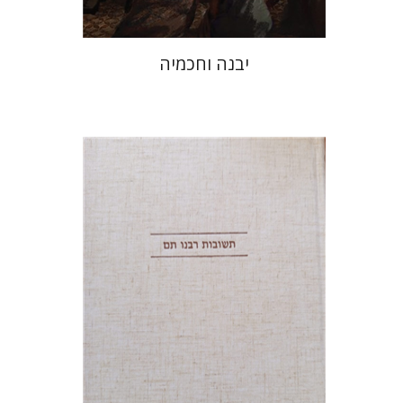
יבנה וחכמיה
אברהם (רמי) ריינר
יוסף מרדכי
דובאוויק