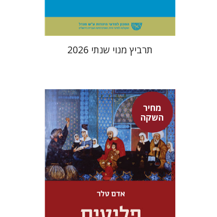
$114
$127
תרביץ מנוי שנתי 2026
מחיר
השקה
אדם טלר
דורון מגן