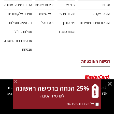
סדרות
צרו קשר
מדיניות פרטיות
הנחת הזמנה ראשונה
הוצאת אקדמון
מועצה מדעית
תנאי שימוש
ספרים אלקטרוניים
הוצאות ספרים מתארחות
דירקטוריון
פרס ברטל
דמי טיפול ומשלוח
הגשת כתב יד
משלוח לחו"ל
מדיניות החזרת מוצרים
אבטחה
רכישה מאובטחת
25% הנחה ברכישה ראשונה
magnespress.co.il uses cookies to give you the best
user experience. Using this website means you're OK
לפרטי ההטבה
with this.
אל תציג הודעה זו שוב
Find out more about our
cookies policy