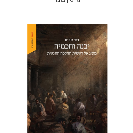
דוד סבתו
הנחת אתר ספר מודפס
$41
$46