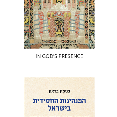
הנחת אתר ספר מודפס
$55
$61
IN GOD'S PRESENCE
בנימין בראון