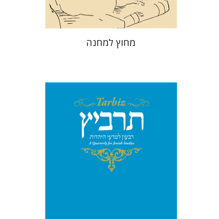
מחוץ למחנה
יהונתן גארב
מיכאל סיגל