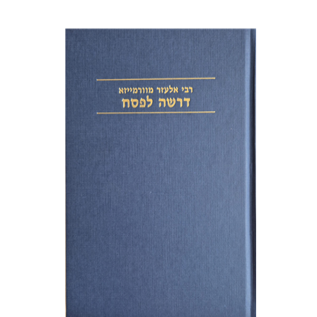
אלעזר מוורמייזא
שמחה עמנואל
הנחת אתר ספר מודפס
$38
$42