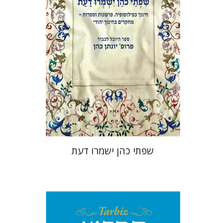
הנחת אתר ספר מודפס
$41
$46
שפתי כהן ישמרו דעת