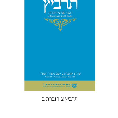
יהונתן גארב
מיכאל סיגל
הנחת אתר ספר מודפס
$26
$29
תרביץ צ חוברת ב