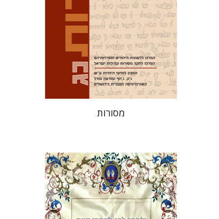
הנחת אתר ספר מודפס
$32
$35
מסורות
אלי הולצר
אבינועם רוזנק