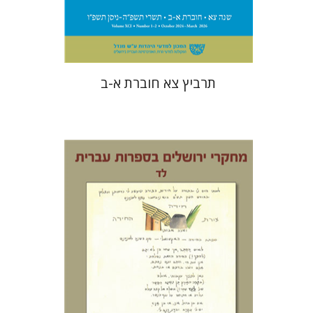
$57
$63
תרביץ צא חוברת א-ב
תמר ס' הס