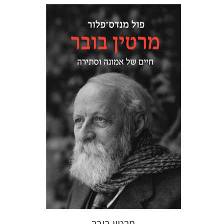
פול מנדס-פלור
מתן אורם
הנחת אתר ספר מודפס
$32
$35
מרטין בובר