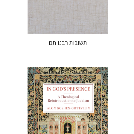
הנחת אתר ספר מודפס
$45
$50
תשובות רבנו תם
אלון גושן-גוטשטיין