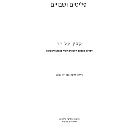
פליטים ושבויים
פנחס רוט
הנחת אתר ספר מודפס
$31
$34