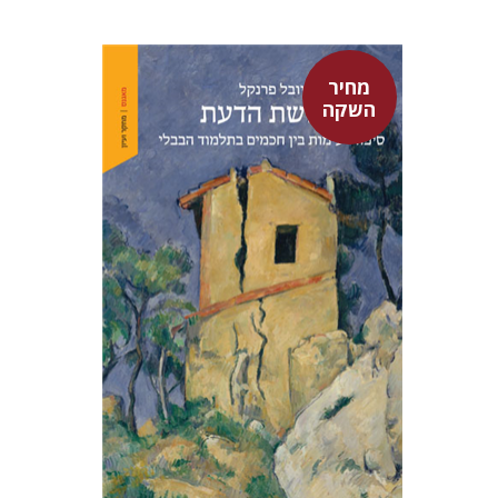
מחיר
השקה
יובל פרנקל
מחיר השקה
$32
$46