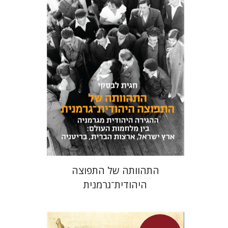
חגית לבסקי
מאירה טורצקי
מחיר השקה
$24
$34
התהוותה של התפוצה
היהודית־גרמנית