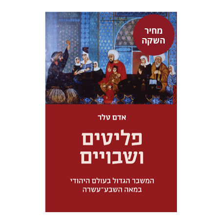
מחיר
השקה
אדם טלר
דורון מגן
מחיר השקה
$32
$46