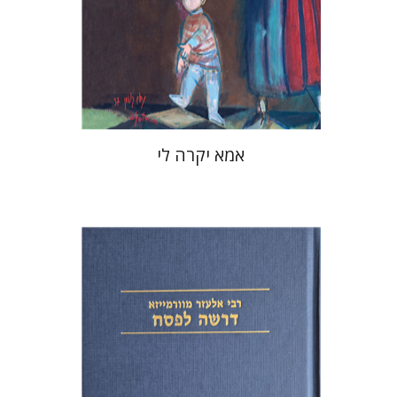
מחיר השקה
$37
$53
אמא יקרה לי
אלעזר מוורמייזא
שמחה עמנואל