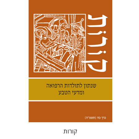
קנת קולינס
הנחת אתר ספר מודפס
$38
$42
קורות