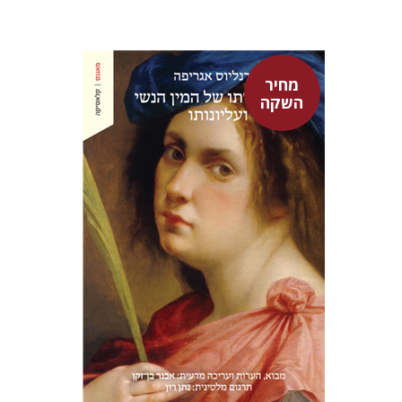
מחיר
השקה
היינריך קורנליוס אגריפה
אבנר בן-זקן
נתן רון
מחיר השקה
$22
$31