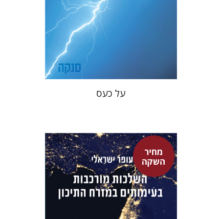
מחיר השקה
$22
$31
על כעס
מחיר
השקה
עופר ישראלי
גיא הרלינג