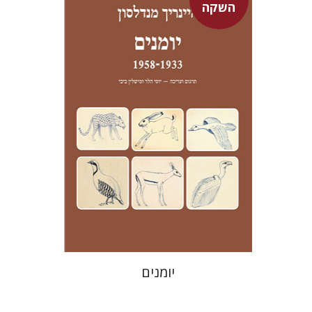
השקה
היינריך מנדלסון
יוסי הלר
מישלין ביבי
יוסי הלר
מישלין ביבי
מחיר השקה
$24
$35
יומנים