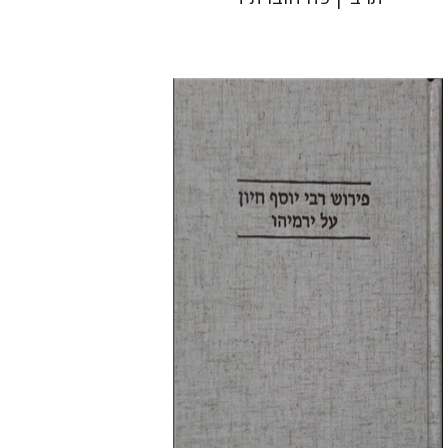
יוחנן קאפח
הנחת אתר ספר מודפס
$38
$42