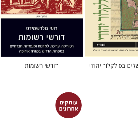
 אתר ספר מודפס
הנחת אתר ספר מודפס
$38
$32
$42
$35
לים בפולקלור יהודי
דורשי רשומות
עותקים
אחרונים
רוני גולדשטיין
משה הלברטל
שלמה נאה
שרית שלו-עיני
בראון
ריימונד לייכט