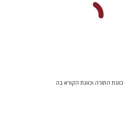
הנחת אתר ספר מודפס
$41
$46
כוונת התורה וכוונת הקורא בה
חגי בן-שמאי