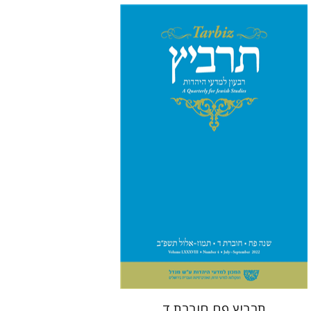
רוני גולדשטיין
שרית שלו-עיני
משה הלברטל
שלמה נאה
הנחת אתר ספר מודפס
$26
$29
תרביץ פח חוברת ד