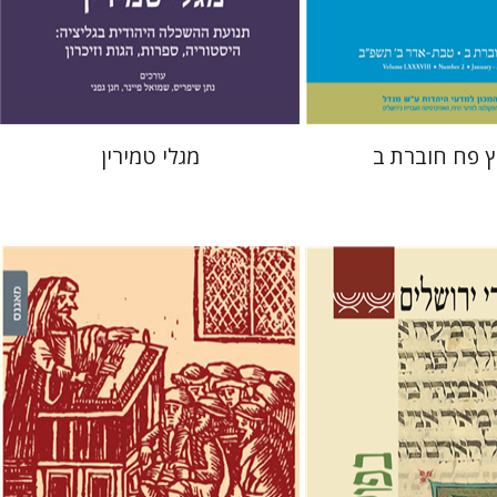
 אתר ספר מודפס
הנחת אתר ספר מודפס
$41
$26
$46
$29
ץ פח חוברת ב
מגלי טמירין
ן-רוקם
תמר
הגר סלמון
שלום צבר
רועי גולדשמידט