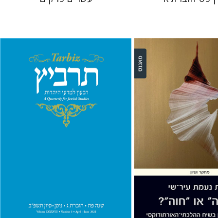
רוני גולדשטיין
משה הלברטל
שלמה נאה
שרית שלו-עיני
ת עיר-שי
 אתר ספר מודפס
הנחת אתר ספר מודפס
$26
$32
$29
$35