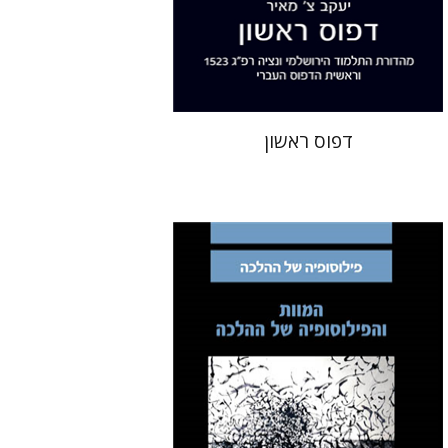
הנחת אתר ספר מודפס
$32
$35
דפוס ראשון
אבינועם רוזנק