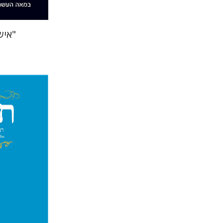
"איש
שלמה 
גולדשטיין
משה