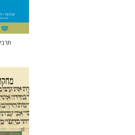
הנחת
תרבי
גלית חז
אלכסנדר-פריזר