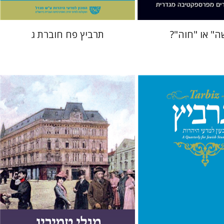
ה" או "חוה"?
תרביץ פח חוברת ג
נאה
שרית שלו-עיני
רוני
 הלברטל
חנן גפני
שמואל פיינר
נתן
שיפריס