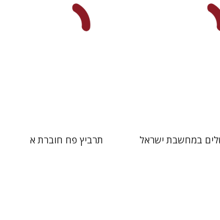
 אתר ספר מודפס
$29
$32
$35
לים במחשבת ישראל
תרביץ פח חוברת א
הוף
מיכאל רנד
שולמית אליצור