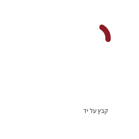
הנחת אתר ספר מודפס
$35
$39
קבץ על יד