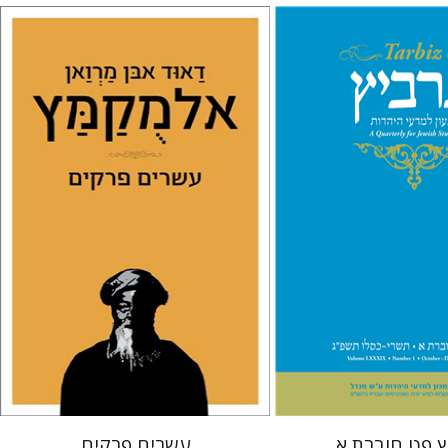
דאוד אבן מרואן אלמקמץ
שרה סטרומזה
נאה
שרית שלו-עיני
רוני
 הלברטל
 אתר ספר מודפס
הנחת אתר ספר מודפס
$38
$26
$42
$29
ץ פט חוברת א
עשרים פרקים