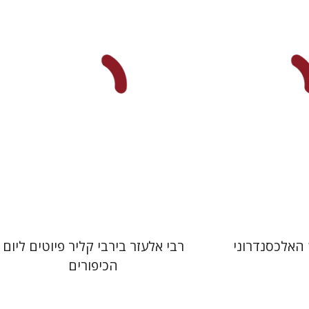
אסף רוט
עכשיו בהנחה
הנחת אתר ספר מודפס
$64
$31
$71
$42
 האלכסנדרוני
רבי אלעזר בירבי קליר פיוטים ליום
הכיפורים