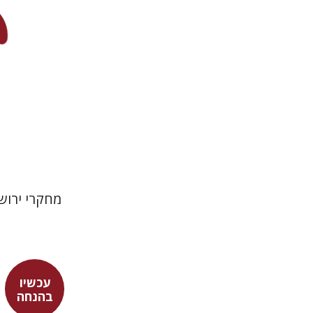
הנחת
מחקרי ירוש
עכשיו
בהנחה
מארן ר' ני