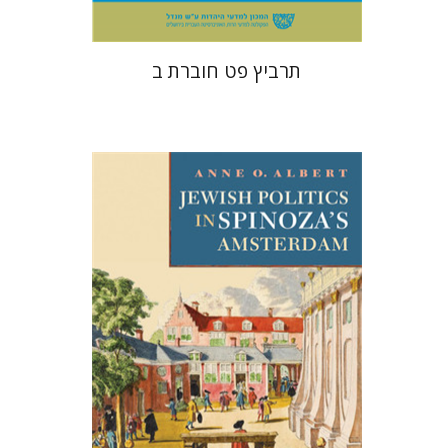
תרביץ פט חוברת ב
אן א' אלברט