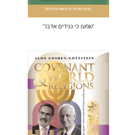
'שמעו כי נגידים אדבר'
אלון גושן-גוטשטיין