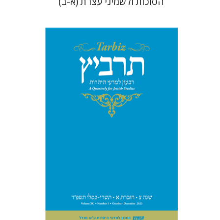
הסוכות ולשמיני עצרת (א-ב)
מיכאל סיגל
יהונתן גארב
הנחת אתר ספר מודפס
$28
$31