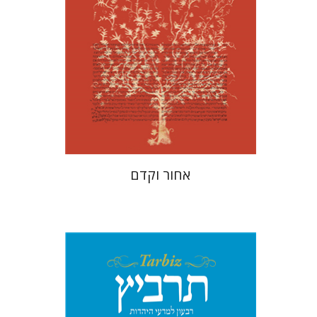
הנחת אתר ספר מודפס
$41
$46
אחור וקדם
יהונתן גארב
מיכאל סיגל