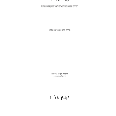
הנחת אתר ספר מודפס
$35
$39
קבץ על יד