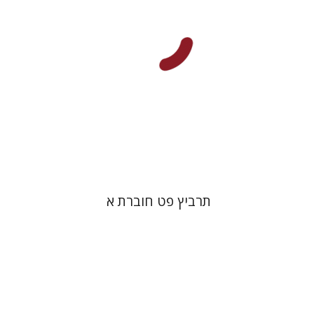
הנחת אתר ספר מודפס
$26
$29
תרביץ פט חוברת א