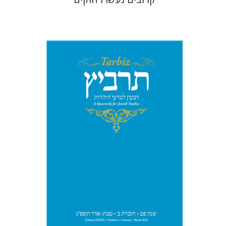
רוני גולדשטיין
שרית שלו-עיני
משה הלברטל
שלמה נאה
הנחת אתר ספר מודפס
$28
$31