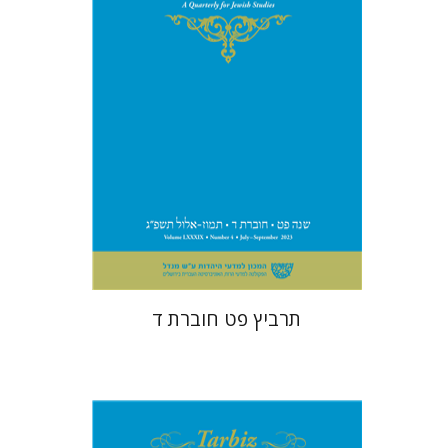
הנחת אתר ספר מודפס
$28
$31
תרביץ פט חוברת ד