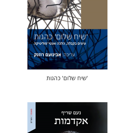
הנחת אתר ספר מודפס
$41
$46
'שיח שלום' כהגות
נעם שריף
מתן חרמוני