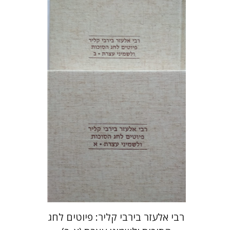
שולמית אליצור
הנחת אתר ספר מודפס
$112
$125
רבי אלעזר בירבי קליר: פיוטים לחג