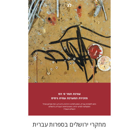
תמר ס' הס
הנחת אתר ספר מודפס
$38
$42
מחקרי ירושלים בספרות עברית