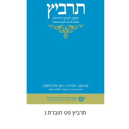
מיכאל סיגל
יהונתן גארב
הנחת אתר ספר מודפס
$28
$31
תרביץ פט חוברת ג