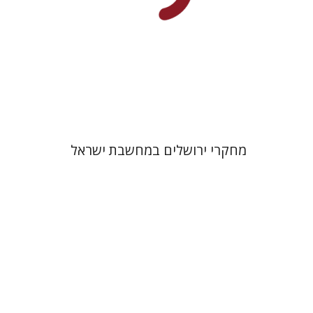
$35
מחקרי ירושלים במחשבת ישראל
שלמה נאה
שרית שלו-עיני
רוני
גולדשטיין
משה הלברטל