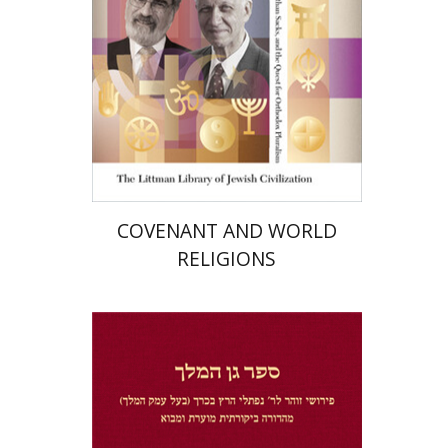
הנחת אתר ספר מודפס
$36
$40
COVENANT AND WORLD
RELIGIONS
יונתן מ' בן הראש
יהודה ליבס