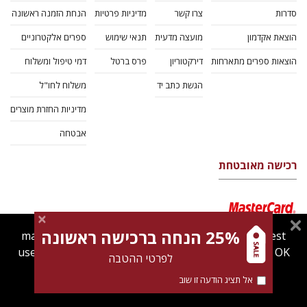
סדרות
צרו קשר
מדיניות פרטיות
הנחת הזמנה ראשונה
הוצאת אקדמון
מועצה מדעית
תנאי שימוש
ספרים אלקטרוניים
הוצאות ספרים מתארחות
דירקטוריון
פרס ברטל
דמי טיפול ומשלוח
הגשת כתב יד
משלוח לחו"ל
מדיניות החזרת מוצרים
אבטחה
רכישה מאובטחת
25% הנחה ברכישה ראשונה
magnespress.co.il uses cookies to give you the best
user experience. Using this website means you're OK
לפרטי ההטבה
with this.
אל תציג הודעה זו שוב
Find out more about our
cookies policy