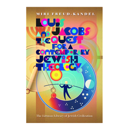
מירי פרויד-קנדל
הנחת אתר ספר מודפס
$45
$50