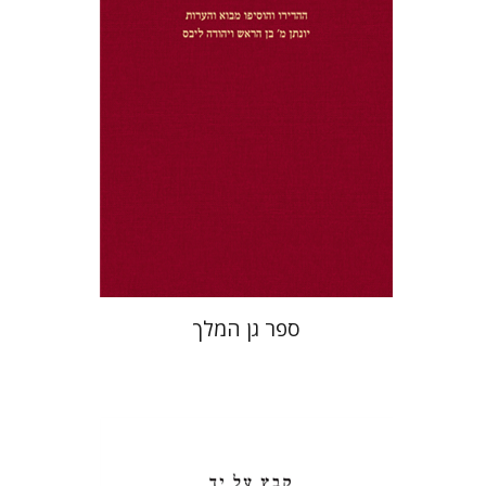
הנחת אתר ספר מודפס
$32
$35
ספר גן המלך
חגי בן-שמאי