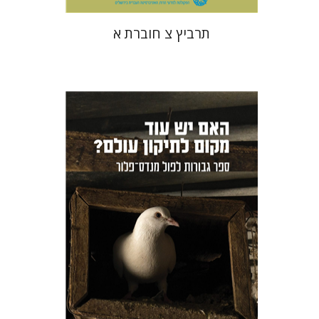
תרביץ צ חוברת א
שרון ליבנה
בנימין פולק
אור שרף
הנחת אתר ספר מודפס