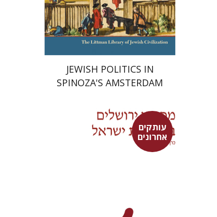
הנחת אתר ספר מודפס
$63
$70
JEWISH POLITICS IN
SPINOZA'S AMSTERDAM
עותקים
אחרונים
מארן ר' ניהוף