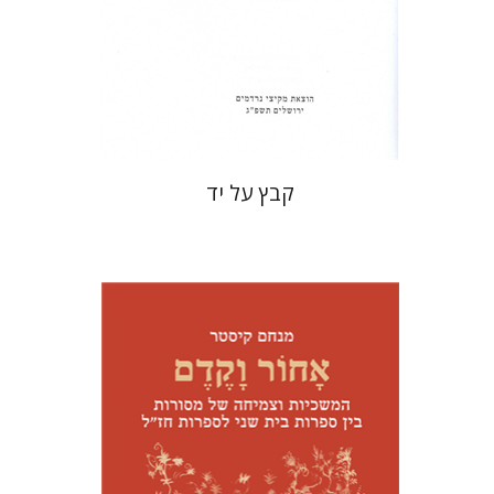
הנחת אתר ספר מודפס
$31
$34
קבץ על יד
מנחם קיסטר