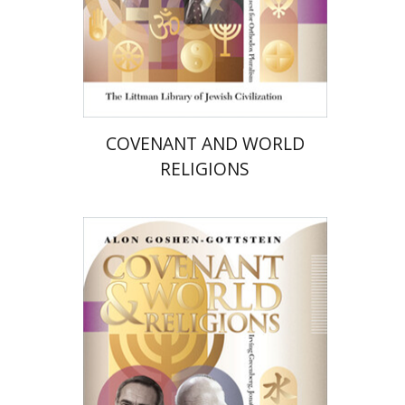
הנחת אתר ספר מודפס
$72
$80
COVENANT AND WORLD
RELIGIONS
אלון גושן-גוטשטיין