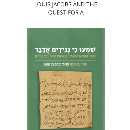
LOUIS JACOBS AND THE
QUEST FOR A
CONTEMPORARY JEWISH
THEOLOGY
נחם אילן
חגי בן-שמאי
מרים
פרנקל
הנחת אתר ספר מודפס
$51
$57