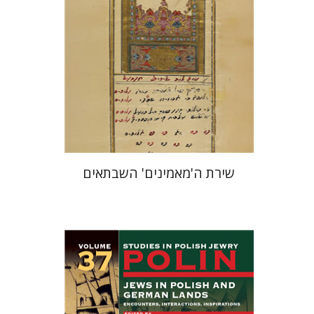
הנחת אתר ספר מודפס
$41
$46
שירת ה'מאמינים' השבתאים
קתרין סטפן
François