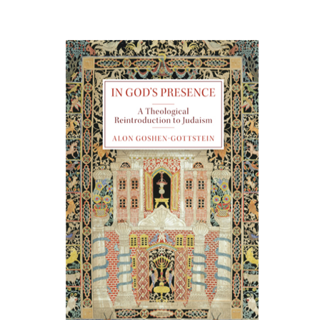
אלון גושן-גוטשטיין
הנחת אתר ספר מודפס
$55
$61