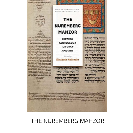
אליזבט הולנדר
הנחת אתר ספר מודפס
$145
$161
THE NUREMBERG MAHZOR