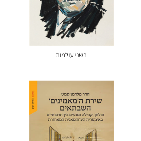
הנחת אתר ספר מודפס
$32
$35
בשני עולמות
הדר פלדמן סמט