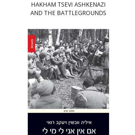
HAKHAM TSEVI ASHKENAZI
AND THE BATTLEGROUNDS
OF THE EARLY MODERN
RABBINATE
יעקב רואי
איליה וובשין
הנחת אתר ספר מודפס
$41
$46