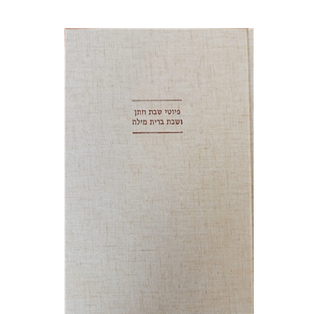
יונה פרנקל
גבריאל וסרמן
הנחת אתר ספר מודפס
$64
$71