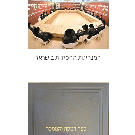
הנחת אתר ספר מודפס
$41
$46
המנהיגות החסידית בישראל
יהודה צבי שטמפפר
משה גרוס