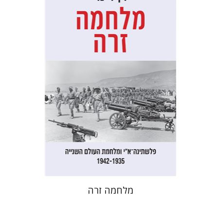
דן דינר
שאול מרמרי
הנחת אתר ספר מודפס
$32
$35
מלחמה זרה