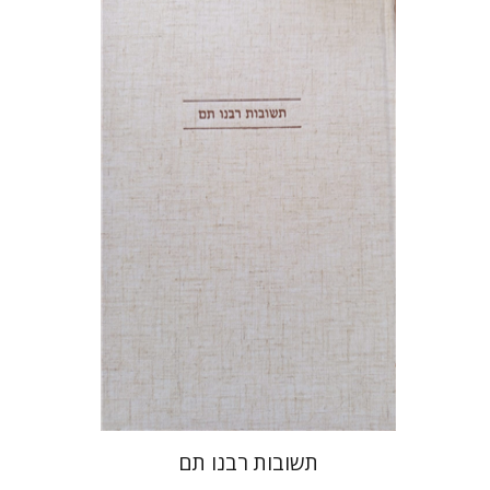
אברהם (רמי) ריינר
יוסף מרדכי
דובאוויק
הנחת אתר ספר מודפס
$45
$50
תשובות רבנו תם