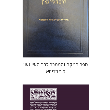
הנחת אתר ספר מודפס
$45
$50
ספר המקח והממכר לרב האיי גאון
פומבדיתא
יעקב צ' מאיר
ישי רוזן-צבי