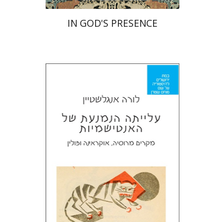
IN GOD'S PRESENCE
לורה אנגלשטיין
מירי אליאב-פלדון
דורון מגן
הנחת אתר ספר מודפס