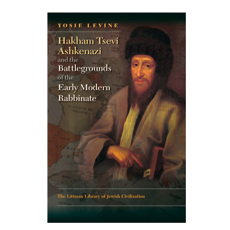
יוסי לוין
הנחת אתר ספר מודפס
$45
$50