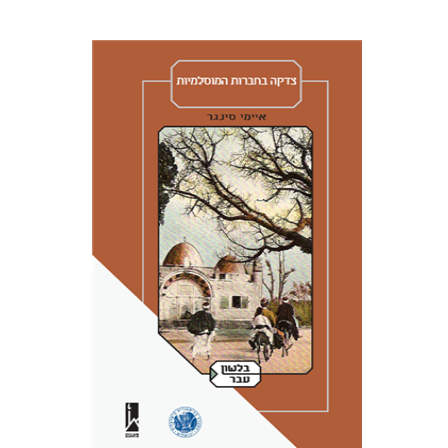
איימי סינגר
יצחק חן
אבנר גלעדי
מירי
אליאב-פלדון
רענן ריין
דורון מגן
הנחת אתר ספר מודפס
$41
$46