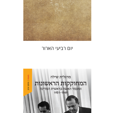
הנחת אתר ספר מודפס
$25
$28
יום רביעי הארור
מרגלית שילה