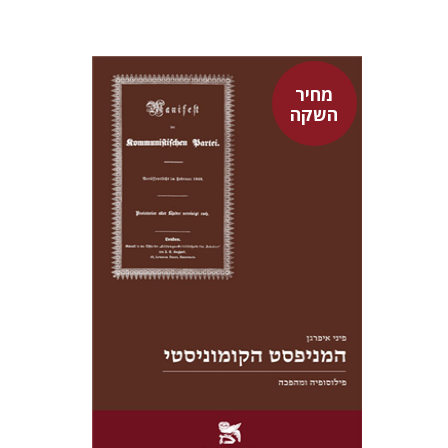
מחיר
השקה
פיני איפרגן
מחיר השקה
$22
$31