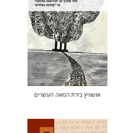
הנחת אתר ספר מודפס
$32
$35
אושוויץ בירת המאה העשרים