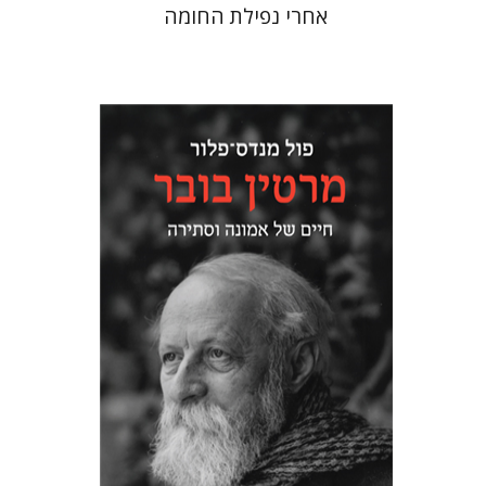
אחרי נפילת החומה
פול מנדס-פלור
מתן אורם
הנחת אתר ספר מודפס
$32
$35