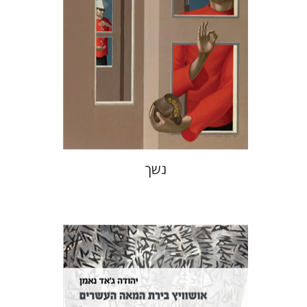
הנחת אתר ספר מודפס
$38
$42
נשך
יהודה ג'אד נאמן