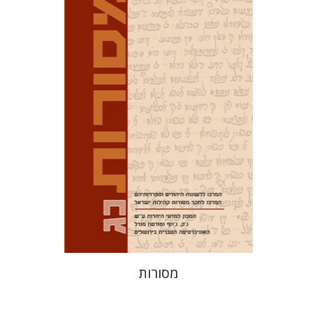
דוד מ' בוניס
עפרה תירוש-בקר
הנחת אתר ספר מודפס
$32
$35
מסורות