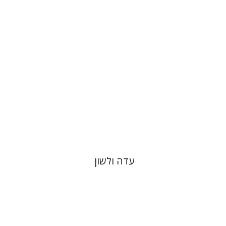
אהרן ממן
הנחת אתר ספר מודפס
$64
$71
עדה ולשון