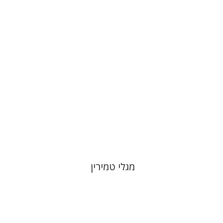
שיפריס
הנחת אתר ספר מודפס
$41
$46
מגלי טמירין