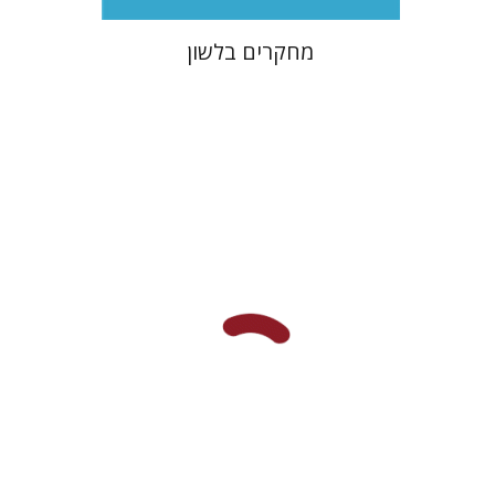
מחקרים בלשון
מנחם מילסון
הנחת אתר ספר מודפס