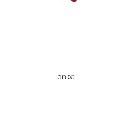
הנחת אתר ספר מודפס
$32
$35
מסורות
חנן גפני
שמואל פיינר
נתן