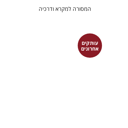
המסורה למקרא ודרכיה
עותקים
אחרונים
יוחנן ברויאר
שמואל פסברג