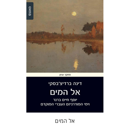
דינה ברדיצ'בסקי
הנחת אתר ספר מודפס
$28
$31
אל המים