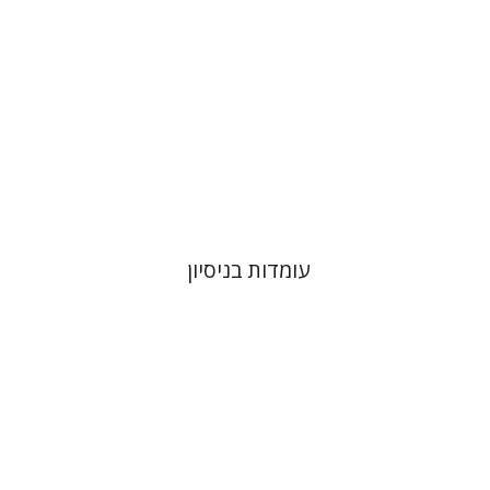
הנחת אתר ספר מודפס
$32
$35
עומדות בניסיון
ראובן אנוך