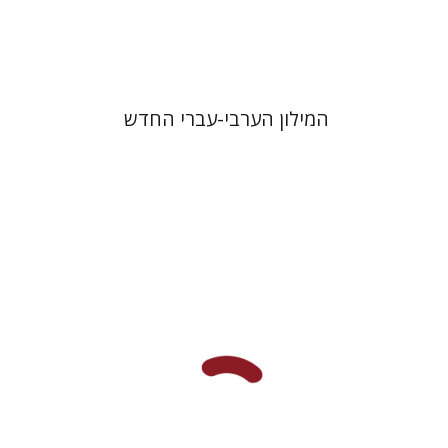
$76
$85
המילון הערבי-עברי החדש
לילך נתנאל
יפעת וייס