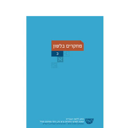
כריסטיאן שטאדל
יוחנן ברויאר
שמואל פסברג
הנחת אתר ספר מודפס
$32
$35