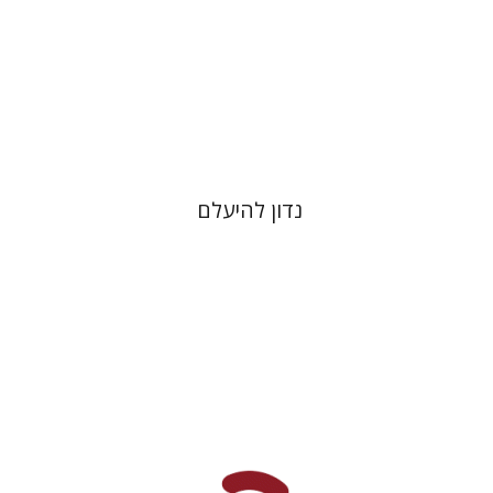
הנחת אתר ספר מודפס
$25
$28
נדון להיעלם
דוד מ' בוניס
עפרה תירוש-בקר