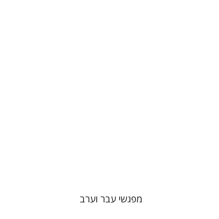
יהושע בלאו
יוסף יהלום
הנחת אתר ספר מודפס
$27
$30
מפגשי עבר וערב