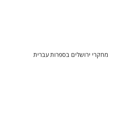
הנחת אתר ספר מודפס
$32
$35
מחקרי ירושלים בספרות עברית
נורית אורחן
נורית אורחן
חוה פרסטיי
יהודית לוין