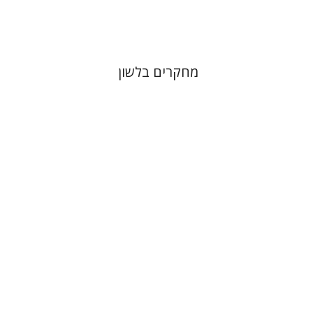
$31
מחקרים בלשון
אריאל זינדר
יהושע גרנט
עדן
הכהן