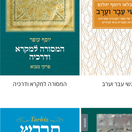
 אתר ספר מודפס
הנחת אתר ספר מודפס
$32
$27
$35
$30
שי עבר וערב
המסורה למקרא ודרכיה
משה הלברטל
שרית שלו-עיני