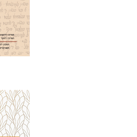
הנחת
יהושע בלא