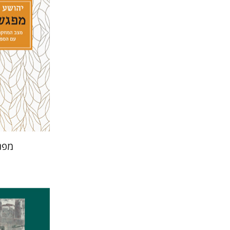
הנחת
מפג
ערן ויזל