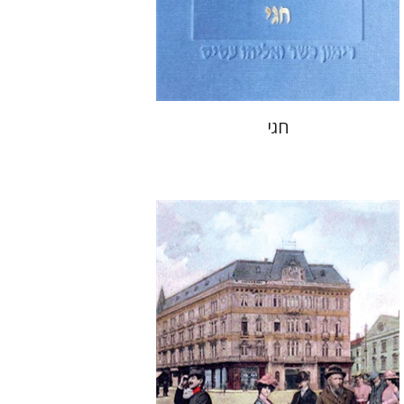
הנחת אתר ספר מודפס
$32
$35
חגי
חנן גפני
שמואל פיינר
נתן
שיפריס