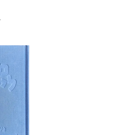
ק
שמואל 