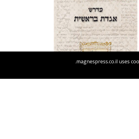
עזרא קהלני
עמוס גאולה
magnespress.co.il uses coo
הנחת אתר ספר מודפס
$51
$57
מדרש אגדת בראשית