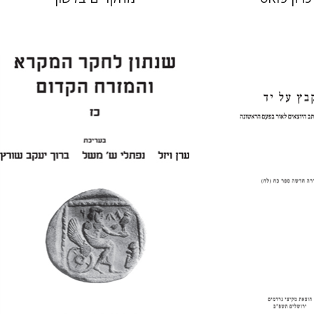
-שמאי
ערן ויזל
נפתלי ש' משל
ברוך
יעקב שורץ
 אתר ספר מודפס
הנחת אתר ספר מודפס
$38
$35
$42
$39