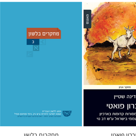
כריסטיאן שטאדל
יוחנן ברויאר
ן
שמואל פסברג
 אתר ספר מודפס
הנחת אתר ספר מודפס
$32
$36
$35
$40
יכרון פואטי
מחקרים בלשון