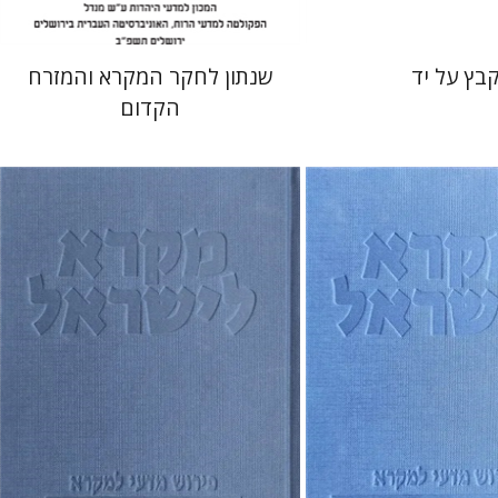
בץ על יד
שנתון לחקר המקרא והמזרח
הקדום
אחיטוב
אליהו עסיס
רימון כשר
שמואל אחיטוב