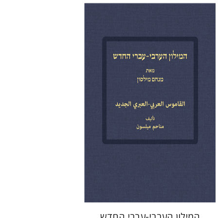
מנחם מילסון
הנחת אתר ספר מודפס
$76
$85
המילון הערבי-עברי החדש