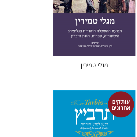
הנחת אתר ספר מודפס
$41
$46
מגלי טמירין
עותקים
אחרונים
רוני גולדשטיין
משה הלברטל
שלמה נאה
שרית שלו-עיני