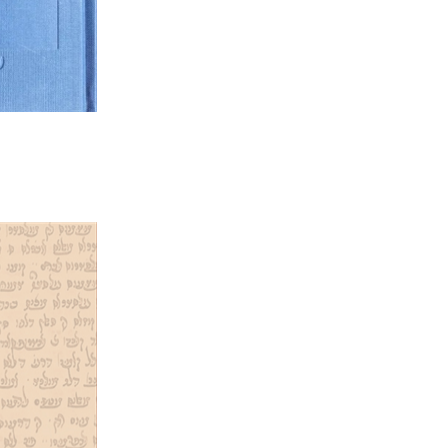
הנחת
דוד מ' 