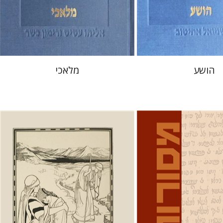
 אתר ספר מודפס
הנחת אתר ספר מודפס
$32
$40
$35
$44
הושע
מלאכי
בוניס
עפרה תירוש-בקר
מיכאל חיוטין