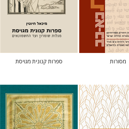
 אתר ספר מודפס
הנחת אתר ספר מודפס
$39
$32
$43
$35
מסורות
ספרות קנונית מגויסת
יוסף עופר
ו
יוסף יהלום