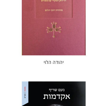
הנחת אתר ספר מודפס
$48
$53
יהודה הלוי
נעם שריף
מתן חרמוני