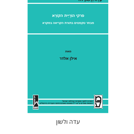
אילן אלדר
אהרן ממן
הנחת אתר ספר מודפס
$41
$46
עדה ולשון