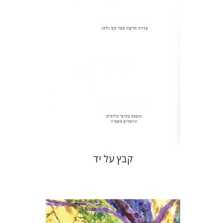
הנחת אתר ספר מודפס
$31
$34
קבץ על יד