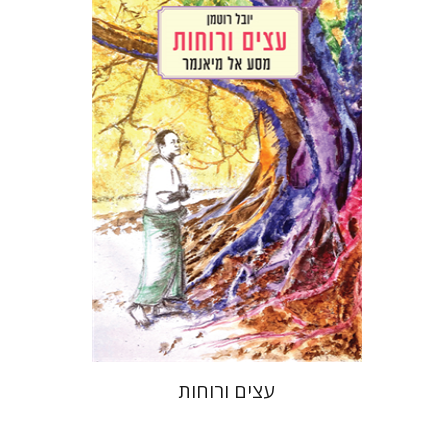
יובל רוטמן
הנחת אתר ספר מודפס
$32
$35
עצים ורוחות