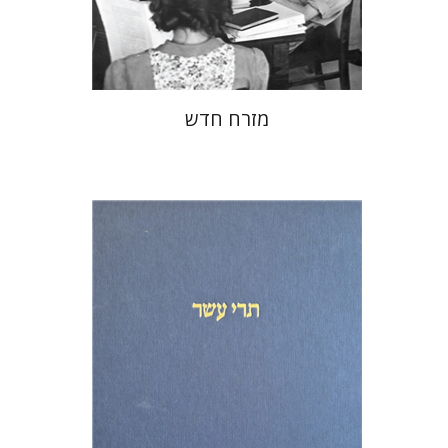
$38
$42
מזרח חדש
מיכאל סיגל
שמריהו טלמון