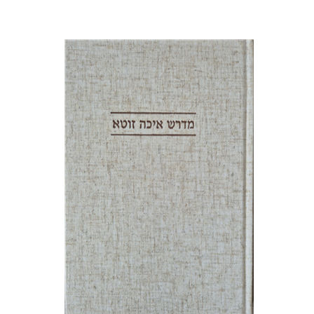
ענת רייזל נקר
הנחת אתר ספר מודפס
$41
$46