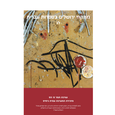
תמר ס' הס
הנחת אתר ספר מודפס
$38
$42