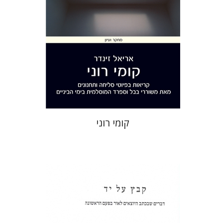
הנחת אתר ספר מודפס
$32
$35
קומי רוני
שולמית אליצור