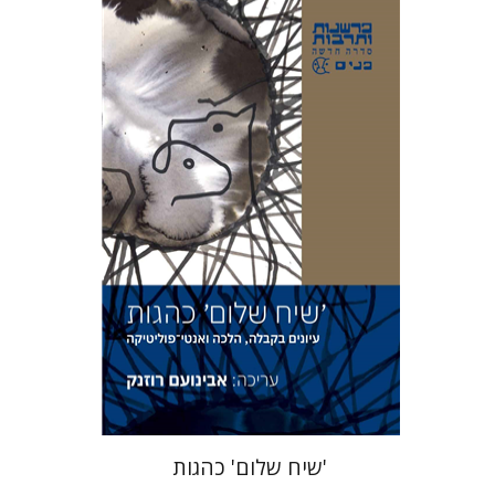
אבינועם רוזנק
הנחת אתר ספר מודפס
$41
$46
'שיח שלום' כהגות