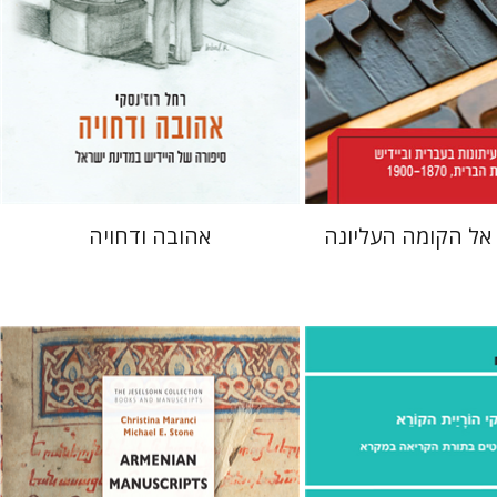
 אתר ספר מודפס
הנחת אתר ספר מודפס
$41
$38
$46
$42
אל הקומה העליונה
אהובה ודחויה
כריסטינה מרנצ'י
מייקל א. סטון