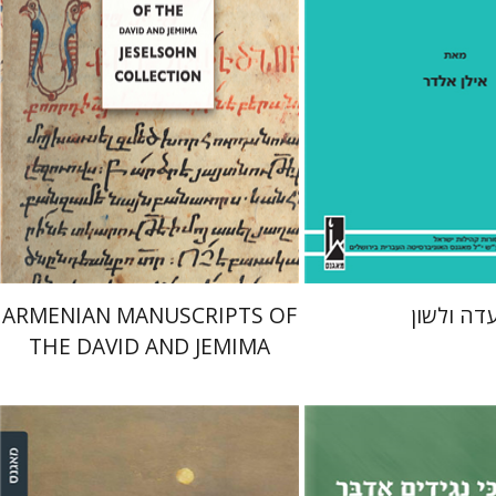
מן
 אתר ספר מודפס
הנחת אתר ספר מודפס
$77
$41
$86
$46
דה ולשון
ARMENIAN MANUSCRIPTS OF
THE DAVID AND JEMIMA
JESELSOHN COLLECTION