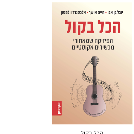
חיים אישך
יובל בן-אבו
אלכסנדר
וולפסון
הנחת אתר ספר מודפס
$32
$35
הכל בקול