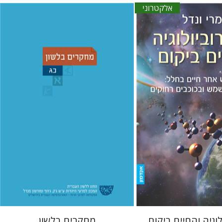
אלקטרוני
עדינה מושבי
יעל רשף
רות א'
ברמן
דורית רביד
אתר ספר אלקטרוני
הנחת אתר ספר מודפס
$38
$15
$42
וגיה והחיים ביקום
מחקרים בלשון