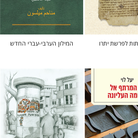
 אתר ספר מודפס
הנחת אתר ספר מודפס
$41
$41
$46
$46
ות לפרשת יתרו
המילון הערבי-עברי החדש
רחל רוז'נסקי
דוד בן-נחום