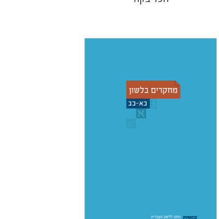
שמואל פסברג
עברי י' בוניס
הנחת אתר ספר מודפס
$48
$53