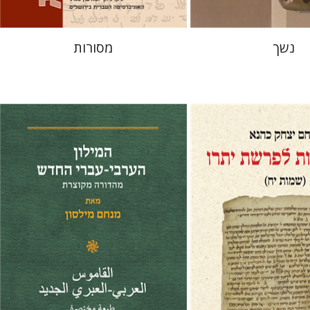
נשך
מסורות
ק כהנא
מנחם מילסון