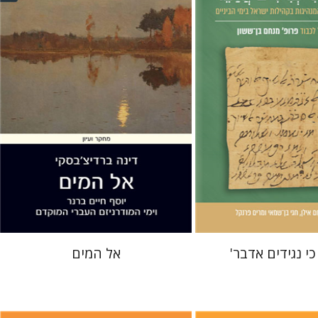
לן
חגי בן-שמאי
מרים
דינה ברדיצ'בסקי
 אתר ספר מודפס
הנחת אתר ספר מודפס
$28
$51
$31
$57
כי נגידים אדבר'
אל המים