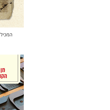
הנחת
המכילת
יעל לוי