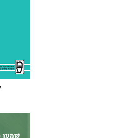
אהרן מ
הנחת
ע