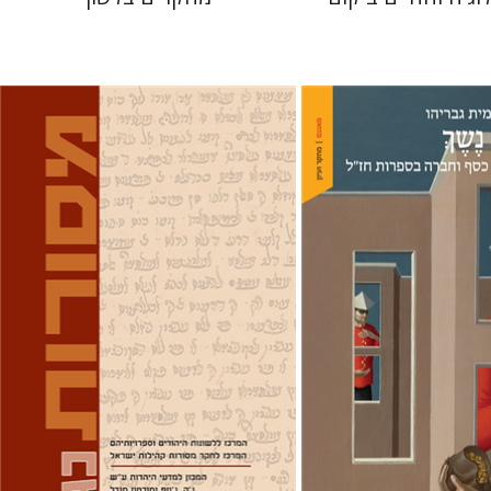
הו
דוד מ' בוניס
עפרה תירוש-בקר
 אתר ספר מודפס
הנחת אתר ספר מודפס
$32
$38
$35
$42