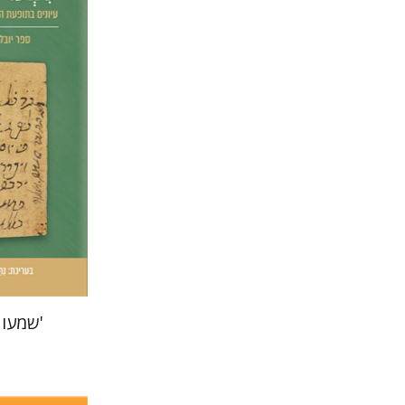
נחם אי
פרנקל
הנחת
'שמעו 