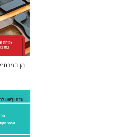
הנחת
מן המרתף 
אילן אלדר