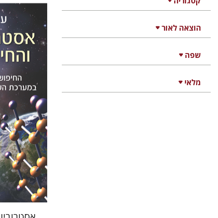
קטגוריה
הוצאה לאור
עמרי ונדל
שפה
מלאי
הנחת 
אסטרוביול