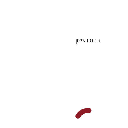
הנחת אתר ספר מודפס
$32
$35
דפוס ראשון
רועי גולדשמידט