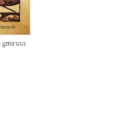
הנחת
ההרפתקן ס
יהושע בלא