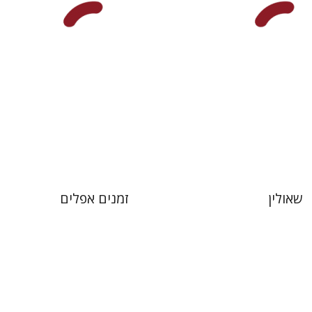
 אתר ספר מודפס
הנחת אתר ספר מודפס
$32
$38
$35
$42
שאולין
זמנים אפלים
בלהה שילה