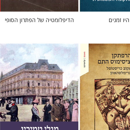
היו זמנים
הדיפלומטיה של הפתרון הסופי
ּ כריסטוֹפל פון גרימלסהאוּזן
באיה
חנן גפני
שמואל פיינר
נתן
שיפריס