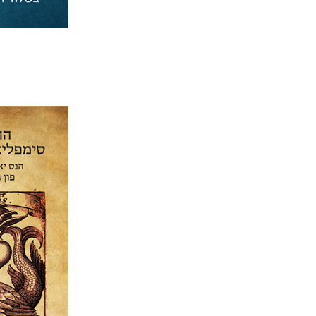
הנס יאקוֹב
עדו אבר