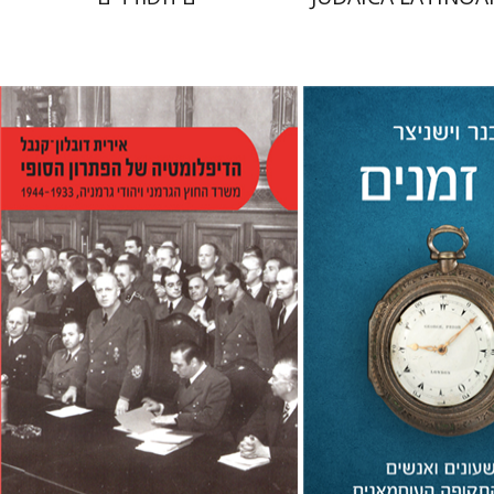
יצר
ר
אירית דובלון-קנבל
 אתר ספר מודפס
הנחת אתר ספר מודפס
$38
$32
$42
$35