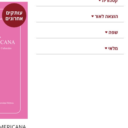
קטגוריה
עותקים
הוצאה לאור
אחרונים
שפה
סבסטיא
פולט קרשונובי
מלאי
גולדברג.
AMERICANA