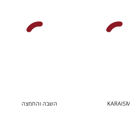
יפעת וייס
לסקר
 אתר ספר מודפס
הנחת אתר ספר מודפס
$25
$50
$28
$55
KARAIS
השבה והחמצה