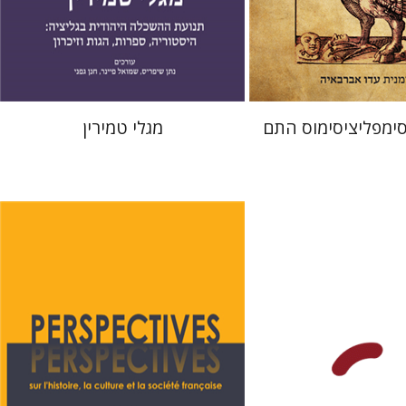
 אתר ספר מודפס
הנחת אתר ספר מודפס
$41
$38
$46
$42
ימפליציסימוס התם
מגלי טמירין
דניס שרביט
ניקול הוכנר
ו
יוסף יהלום