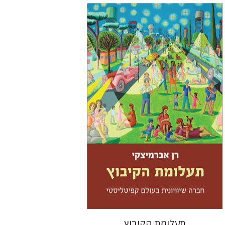
רן אברמיצקי
עמנואל לוטם
הנחת אתר ספר מודפס
$32
$35
תעלומת הקיבוץ