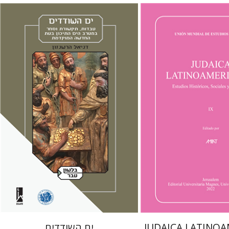
דניאל הרשנזון
מירי אליאב-פלדון
ברוריה בן ברוך
ן קלור
מרגלית בז'רנו
ץ שוסטר
פלורינדה פ.
הנחת אתר ספר מודפס
$32
$61
$35
JUDAICA LATINO
ים השודדים