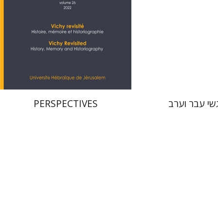
 אתר ספר מודפס
הנחת אתר ספר מודפס
$28
$27
$31
$30
שי עבר וערב
PERSPECTIVES
דן דינר
שאול מרמרי
ליאב-פלדון