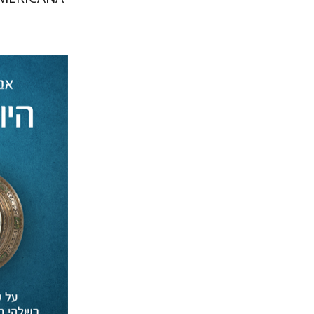
אבנר וישנ
עידן ברי
הנחת