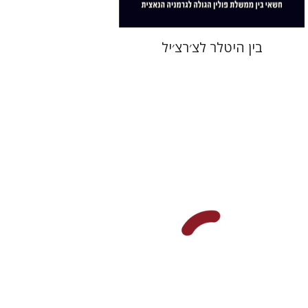
בין היטלר לצ׳רצ׳יל
יעקב צ' מאיר