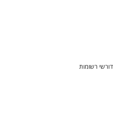
הנחת אתר ספר מודפס
$38
$42
דורשי רשומות
נעמה שפי
ענת פירסט