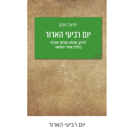
יחיאל ויצמן
יפעת וייס
הנחת אתר ספר מודפס
$25
$28
יום רביעי הארור