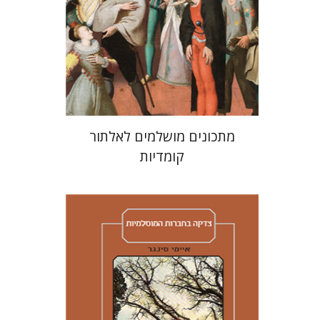
הנחת אתר ספר מודפס
$38
$42
מתכונים מושלמים לאלתור
קומדיות
איימי סינגר
יצחק חן
אבנר גלעדי
מירי
אליאב-פלדון
רענן ריין
דורון מגן