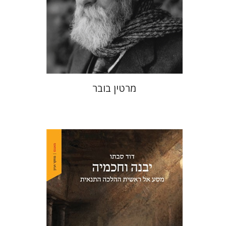
הנחת אתר ספר מודפס
$32
$35
מרטין בובר
דוד סבתו