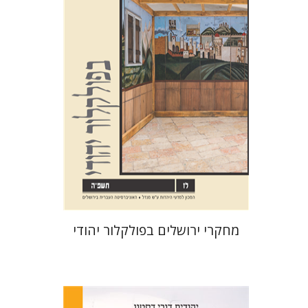
שלום צבר
גלית חזן-רוקם
הגר
סלמון
הנחת אתר ספר מודפס
$32
$35
מחקרי ירושלים בפולקלור יהודי