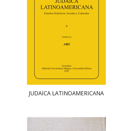
פלורינדה פ. גולדברג.
פולט
קרשונוביץ שוסטר
דבי רויטמן
אפרים זדוף
הנחת אתר ספר מודפס
$48
$53
JUDAICA LATINOAMERICANA
אברהם (רמי) ריינר
יוסף מרדכי