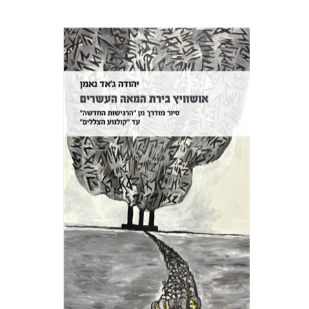
יהודה ג'אד נאמן
הנחת אתר ספר מודפס
$32
$35