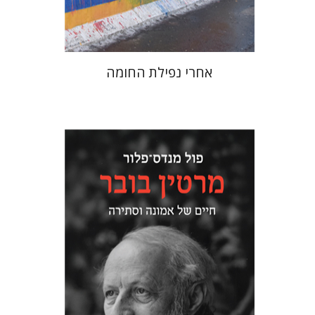
$38
$42
אחרי נפילת החומה
פול מנדס-פלור
מתן אורם