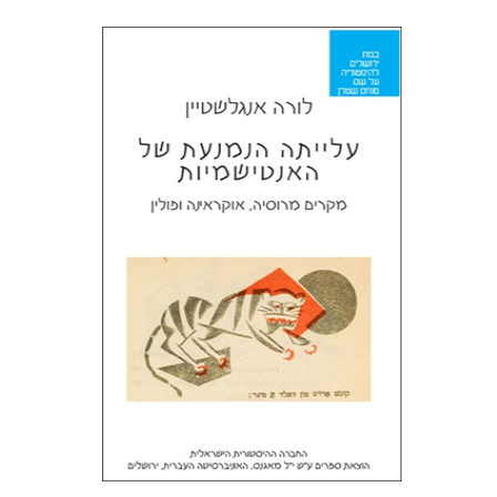
לורה אנגלשטיין
מירי אליאב-פלדון
דורון מגן
הנחת אתר ספר מודפס
$32
$35