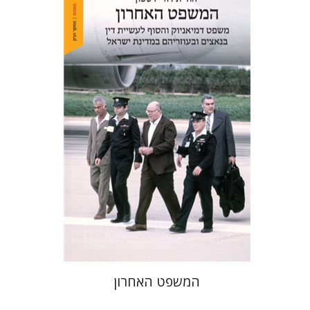
יהודית דורי דסטון
הנחת אתר ספר מודפס
$41
$46
המשפט האחרון