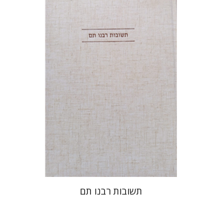
דובאוויק
הנחת אתר ספר מודפס
$45
$50
תשובות רבנו תם