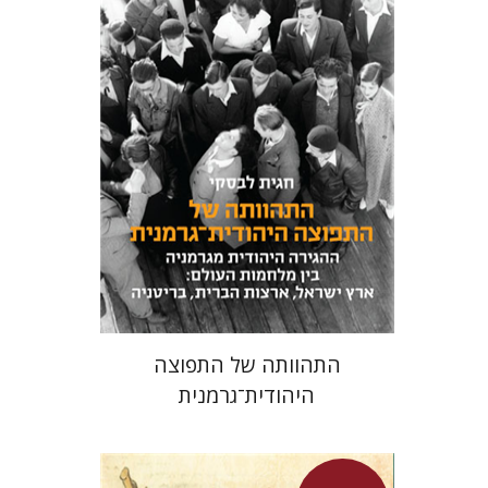
חגית לבסקי
מאירה טורצקי
מחיר השקה
$24
$34
התהוותה של התפוצה
היהודית־גרמנית