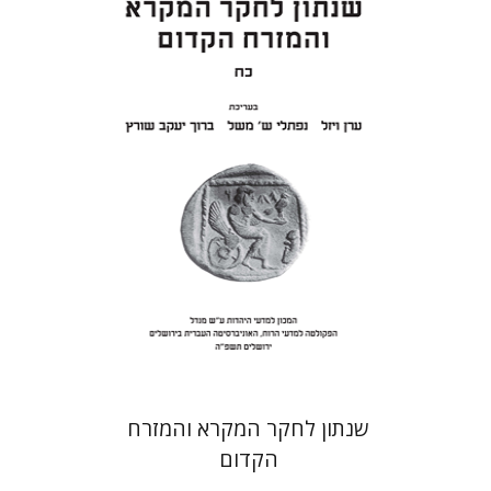
ערן ויזל
נפתלי ש' משל
ברוך
יעקב שורץ
הנחת אתר ספר מודפס
$41
$46
שנתון לחקר המקרא והמזרח
הקדום