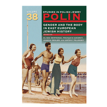
François Guesnet
Elissa
Joanna Degler
Bemporad
אנטוני
פולונסקי
הנחת אתר ספר מודפס
$68
$75