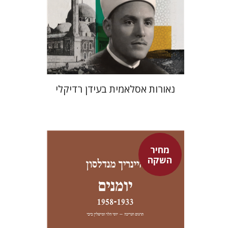
מחיר השקה
$24
$35
נאורות אסלאמית בעידן רדיקלי
מחיר
השקה
היינריך מנדלסון
יוסי הלר
מישלין ביבי
יוסי הלר
מישלין ביבי