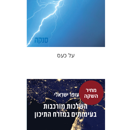
מחיר השקה
$22
$31
על כעס
מחיר
השקה
עופר ישראלי
גיא הרלינג