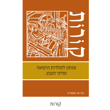
קנת קולינס
הנחת אתר ספר מודפס
$38
$42
קורות