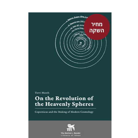
מחיר
השקה
צבי מזא"ה
אלישבע הרשלר
מחיר השקה
$24
$35