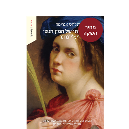
מחיר
השקה
היינריך קורנליוס אגריפה
אבנר בן-זקן
נתן רון
מחיר השקה
$22
$31