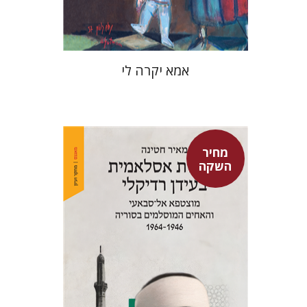
$37
$53
אמא יקרה לי
מחיר
השקה
מאיר חטינה