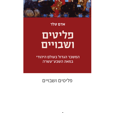
מחיר השקה
$32
$46
פליטים ושבויים