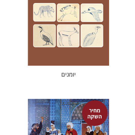
מחיר השקה
$24
$35
יומנים
מחיר
השקה
אדם טלר
דורון מגן