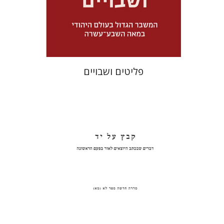
מחיר השקה
$32
$46
פליטים ושבויים
פנחס רוט