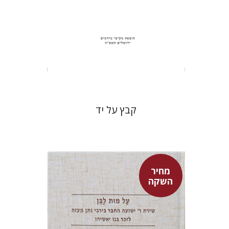
הנחת אתר ספר מודפס
$31
$34
קבץ על יד
מחיר
השקה
שולמית אליצור