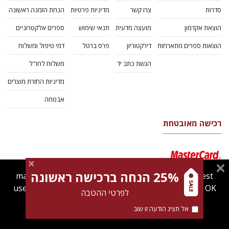
סדרות
צרו קשר
מדיניות פרטיות
הנחת הזמנה ראשונה
הוצאת אקדמון
מועצה מדעית
תנאי שימוש
ספרים אלקטרוניים
הוצאות ספרים מתארחות
דירקטוריון
פרס ברטל
דמי טיפול ומשלוח
הגשת כתב יד
משלוח לחו"ל
מדיניות החזרת מוצרים
אבטחה
רכישה מאובטחת
25% הנחה ברכישה ראשונה
magnespress.co.il uses cookies to give you the best
user experience. Using this website means you're OK
לפרטי ההטבה
with this.
אל תציג הודעה זו שוב
Find out more about our
cookies policy