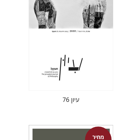
הנחת אתר ספר מודפס
$32
$35
עיון 76
מחיר