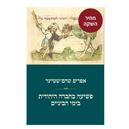
מחיר
השקה
אפרים שהם-שטיינר
מחיר השקה
$29
$42