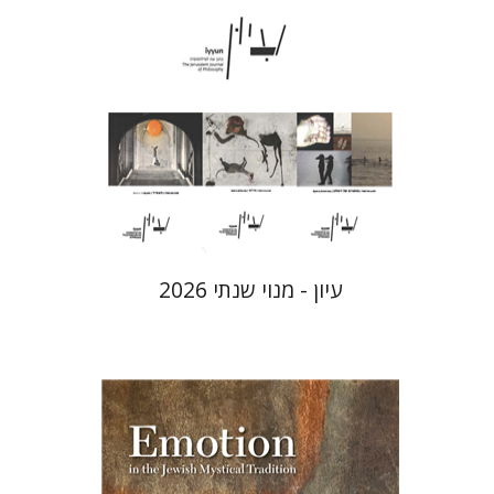
הנחת אתר ספר מודפס
$69
$77
עיון - מנוי שנתי 2026
רות קרא-איוונוב קניאל
ג'ואל
הקר
לורנס פיין