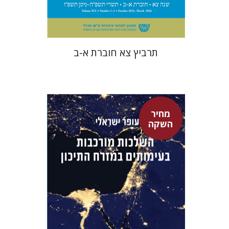
$57
$63
תרביץ צא חוברת א-ב
מחיר
השקה
עופר ישראלי
גיא הרלינג