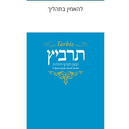
להאמין בתהליך
מיכאל סיגל
יהונתן גארב
הנחת אתר ספר מודפס