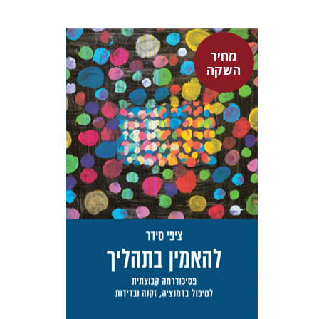
מחיר
השקה
ציפי סידר
טלי סידר
מחיר השקה
$29
$42