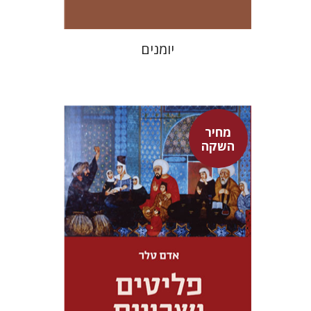
יומנים
מחיר
השקה
אדם טלר
דורון מגן