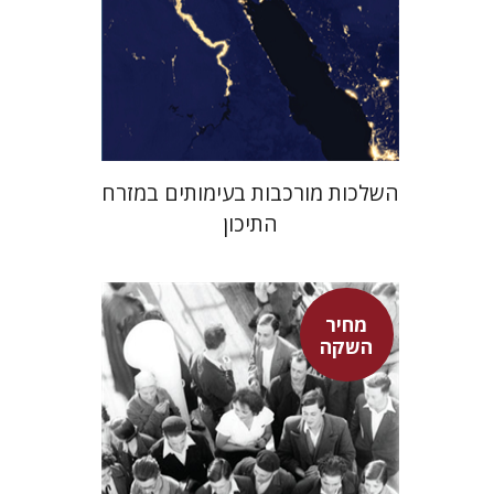
מחיר השקה
$29
$42
השלכות מורכבות בעימותים במזרח
התיכון
מחיר
השקה
חגית לבסקי
מאירה טורצקי