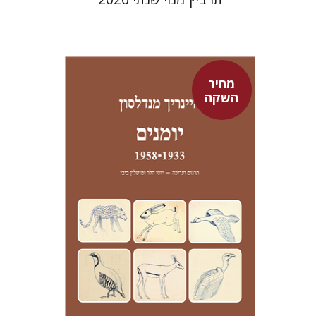
מחיר
השקה
היינריך מנדלסון
יוסי הלר
מישלין ביבי
יוסי הלר
מישלין ביבי
מחיר השקה
$24
$35