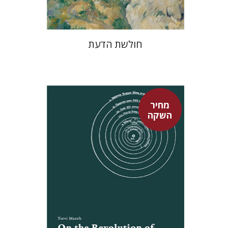
חולשת הדעת
מחיר
השקה
צבי מזא"ה
אלישבע הרשלר