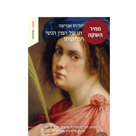
מחיר
השקה
היינריך קורנליוס אגריפה
אבנר בן-זקן
נתן רון
מחיר השקה
$22
$31