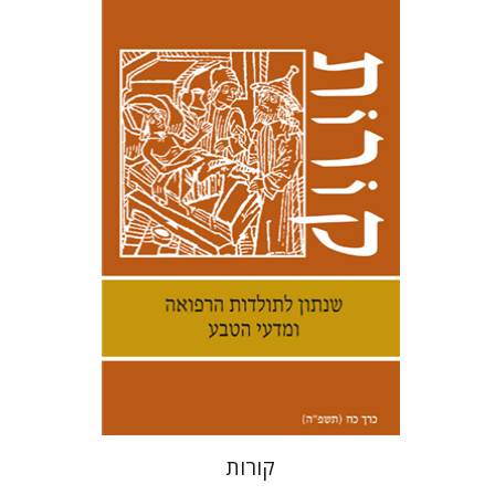
קנת קולינס
הנחת אתר ספר מודפס
$38
$42
קורות