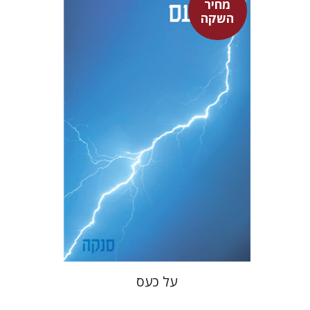
מחיר
סנקה
השקה
דבורה גילולה
דבורה גילולה
מחיר השקה
$22
$31
על כעס