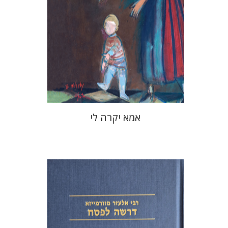
מחיר השקה
$37
$53
אמא יקרה לי
אלעזר מוורמייזא
שמחה עמנואל