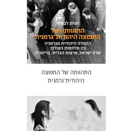
מחיר השקה
$24
$34
התהוותה של התפוצה
היהודית־גרמנית
חגי כנען