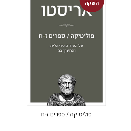
השקה
אריסטו
עמית ברץ
מחיר השקה
$22
$31
פוליטיקה / ספרים ז-ח