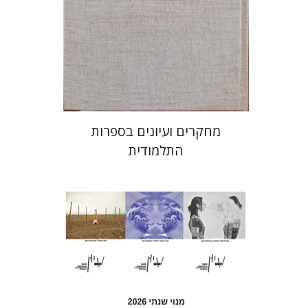
מחיר השקה
$55
$78
מחקרים ועיונים בספרות
התלמודית
חגי כנען