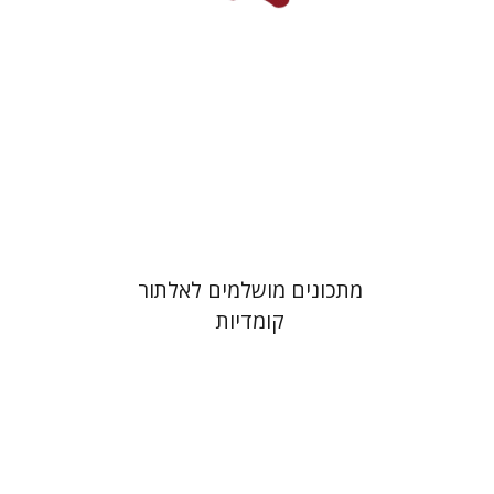
הנחת אתר ספר מודפס
$38
$42
מתכונים מושלמים לאלתור
קומדיות
איימי סינגר
יצחק חן
אבנר גלעדי
מירי
אליאב-פלדון
רענן ריין
דורון מגן