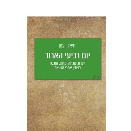
יחיאל ויצמן
יפעת וייס
הנחת אתר ספר מודפס
$25
$28