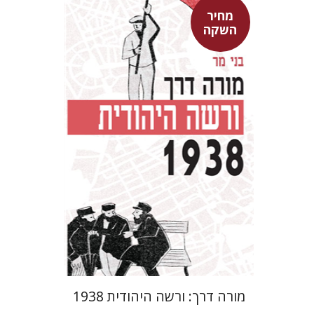
מחיר
השקה
בני מר
מחיר השקה
$29
$42
מורה דרך: ורשה היהודית 1938