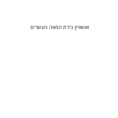
$32
$35
אושוויץ בירת המאה העשרים
טיבור שלו שלוסר