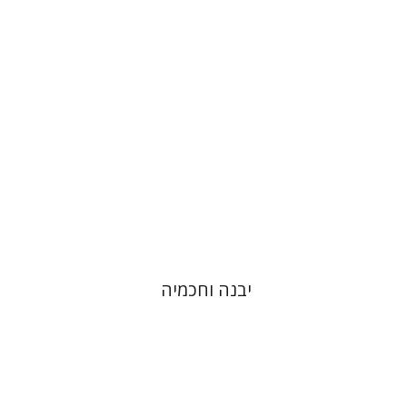
הנחת אתר ספר מודפס
$41
$46
יבנה וחכמיה