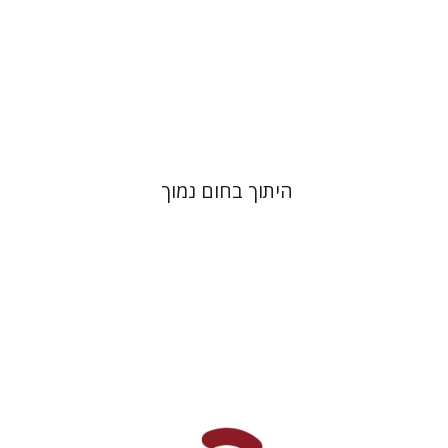
הנחת אתר ספר מודפס
$41
$46
היתוך בחום נמוך
אהובה בלקין
עמרי סמית