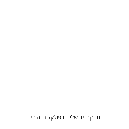
שלום צבר
גלית חזן-רוקם
הגר
סלמון
הנחת אתר ספר מודפס
$32
$35
מחקרי ירושלים בפולקלור יהודי