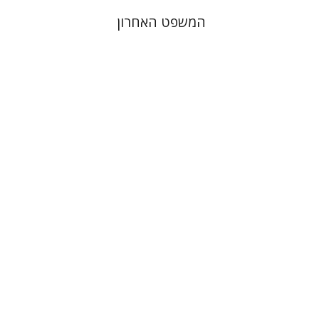
המשפט האחרון
יהודה ג'אד נאמן
הנחת אתר ספר מודפס