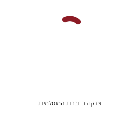
הנחת אתר ספר מודפס
$41
$46
צדקה בחברות המוסלמיות