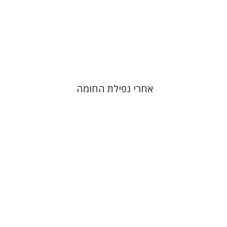
הנחת אתר ספר מודפס
$38
$42
אחרי נפילת החומה
פול מנדס-פלור
מתן אורם