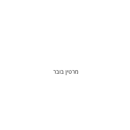
הנחת אתר ספר מודפס
$32
$35
מרטין בובר
דוד סבתו