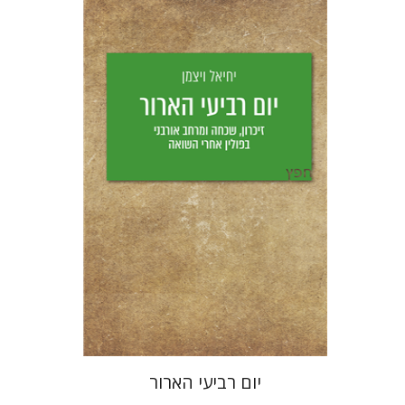
יחיאל ויצמן
יפעת וייס
הנחת אתר ספר מודפס
$25
$28
יום רביעי הארור