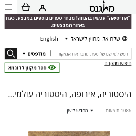
"אודיסיאה" עכשיו בהנחה! מבחר ספרים נוספים במבצע, כעת
באזור המבצעים.
שלח אל: מחוץ לישראל
English
מודפסים
חיפוש מתקדם
ספר מקוון לדוגמא
היסטוריה, אירופה, היסטוריה עולמית, היסטוריה יהודית, אנטישמיות, במת ירושלים להיסטוריה ע"ש מנחם שטרן
1086 תוצאות
מחדש לישן