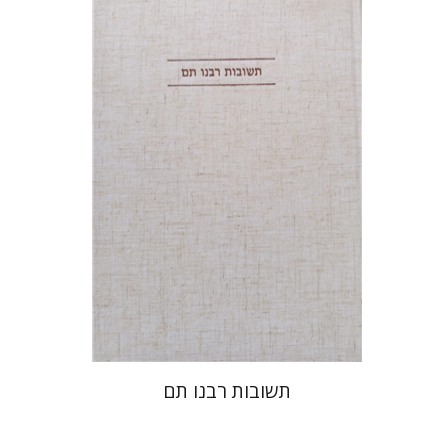
דובאוויק
הנחת אתר ספר מודפס
$45
$50
תשובות רבנו תם