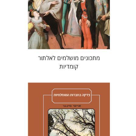
הנחת אתר ספר מודפס
$38
$42
מתכונים מושלמים לאלתור
קומדיות
איימי סינגר
יצחק חן
אבנר גלעדי
מירי
אליאב-פלדון
רענן ריין
דורון מגן