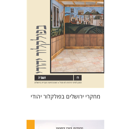
שלום צבר
גלית חזן-רוקם
הגר
סלמון
הנחת אתר ספר מודפס
$32
$35
מחקרי ירושלים בפולקלור יהודי