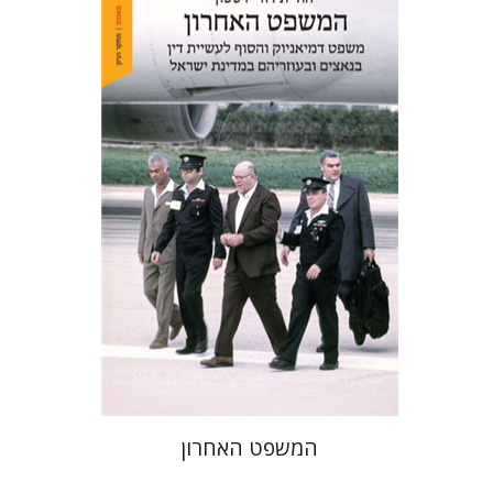
יהודית דורי דסטון
הנחת אתר ספר מודפס
$41
$46
המשפט האחרון