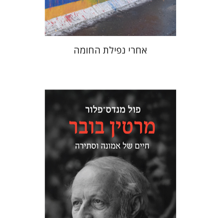
$38
$42
אחרי נפילת החומה
פול מנדס-פלור
מתן אורם