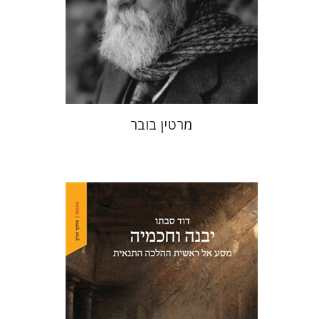
הנחת אתר ספר מודפס
$32
$35
מרטין בובר
דוד סבתו