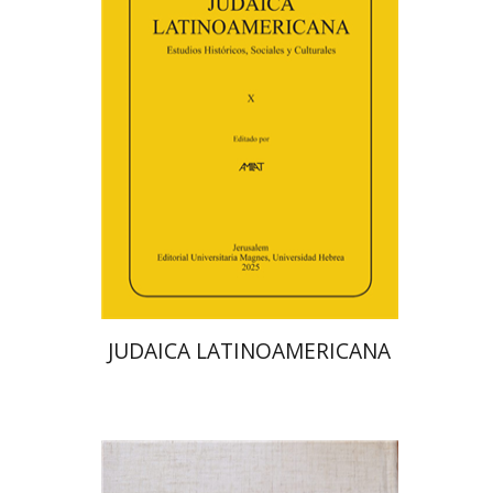
פלורינדה פ. גולדברג.
פולט
קרשונוביץ שוסטר
דבי רויטמן
אפרים זדוף
הנחת אתר ספר מודפס
$48
$53
JUDAICA LATINOAMERICANA
אברהם (רמי) ריינר
יוסף מרדכי