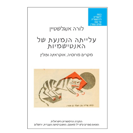
לורה אנגלשטיין
מירי אליאב-פלדון
דורון מגן
הנחת אתר ספר מודפס
$32
$35