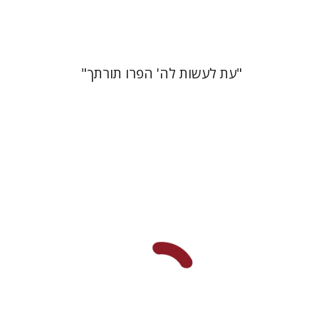
$38
$42
"עת לעשות לה' הפרו תורתך"
כריסטינה מרנצ'י
מייקל א. סטון