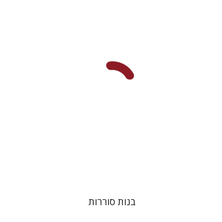
רחל מנקין
יפתח בריל
הנחת אתר ספר מודפס
$32
$35
בנות סוררות