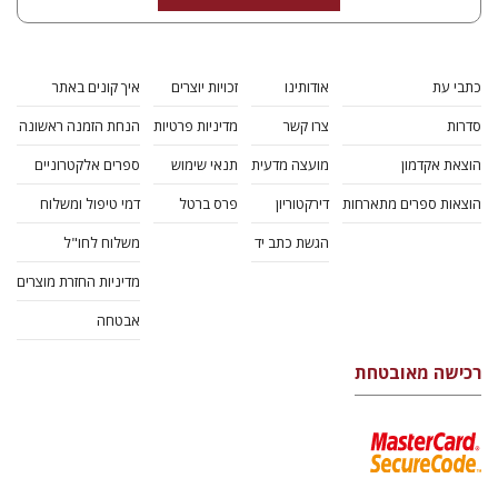
נחם אילן
חגי בן-שמאי
מרים
פרנקל
הנחת אתר ספר מודפס
$51
$57