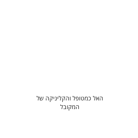
הנחת אתר ספר מודפס
$41
$46
האל כמטופל והקליניקה של
המקובל