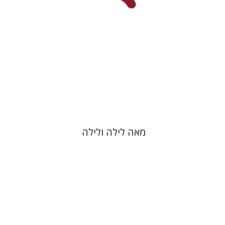
הנחת אתר ספר מודפס
$38
$42
מאה לילה ולילה