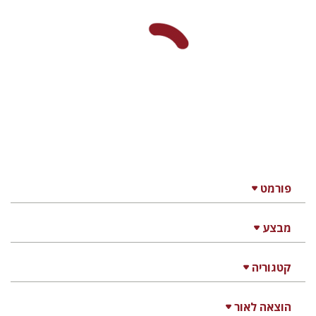
פרנצ'סקו פטררקה
גור זק
עמינדב דיקמן
נתן רון
גור זק
אברהם ארואטי
עכשיו בהנחה
$31
$42