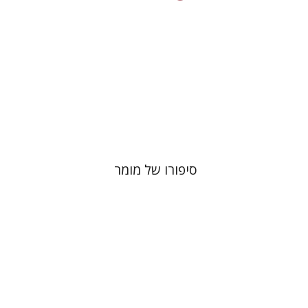
הנחת אתר ספר מודפס
$41
$46
סיפורו של מומר
אסף תמרי