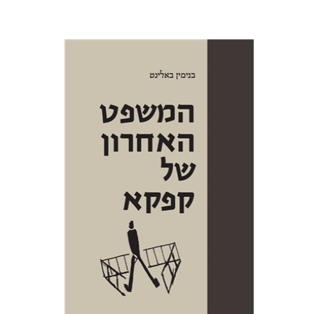
בנימין באלינט
יפתח בריל
הנחת אתר ספר מודפס
$38
$42