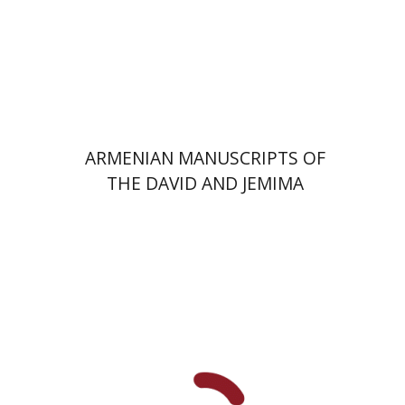
הנחת אתר ספר מודפס
$77
$86
ARMENIAN MANUSCRIPTS OF
THE DAVID AND JEMIMA
JESELSOHN COLLECTION
תמר הרציג
מירי אליאב-פלדון
אמוץ גלעדי