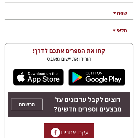
דניאל הרטמן
הנחת אתר ספר מודפס
$27
$30