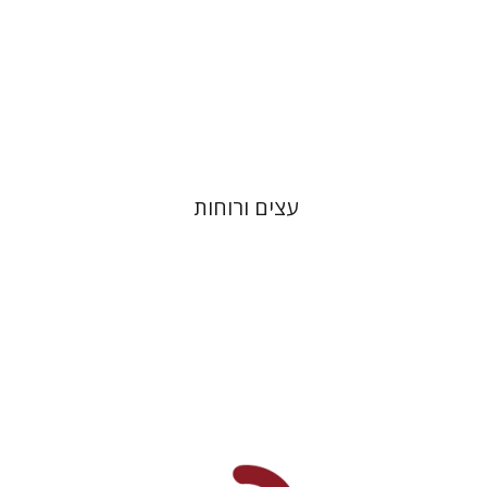
הנחת אתר ספר מודפס
$32
$35
עצים ורוחות
אמיר לרנר
אמיר לרנר