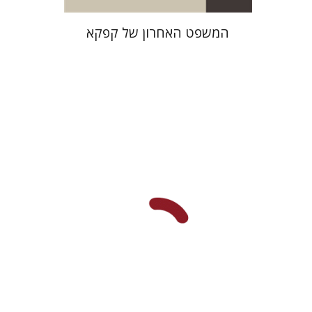
המשפט האחרון של קפקא‎
יפעת וייס
עוזי רבהון
הנחת אתר ספר מודפס