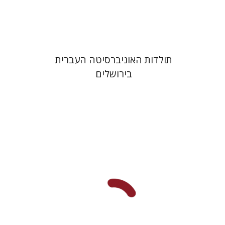
$54
$60
תולדות האוניברסיטה העברית
בירושלים
יובל רוטמן