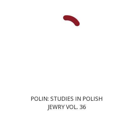
François Guesnet
נטליה
אלקסיון
אנטוני פולונסקי
POLIN: STUDIES IN POLISH
JEWRY VOL. 36