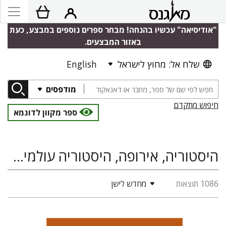
"אודיסיאה" עכשיו בהנחה! מבחר ספרים נוספים במבצע, כעת
באזור המבצעים.
שלח אל: מחוץ לישראל
English
מודפסים
חיפוש מתקדם
ספר מקוון לדוגמא
היסטוריה, אירופה, היסטוריה עולמית, היסטוריה יהודית, אנטישמיות, במת ירושלים להיסטוריה ע"ש מנחם שטרן
1086 תוצאות
מחדש לישן