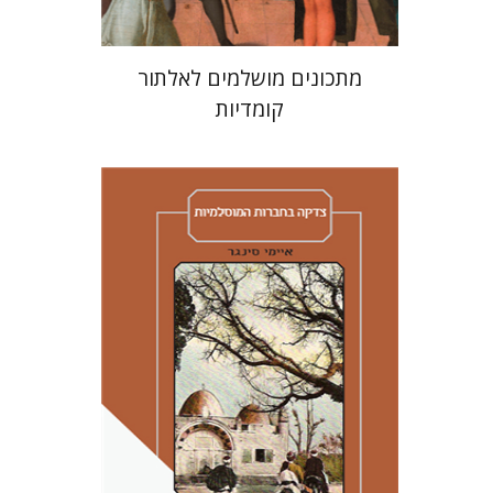
מתכונים מושלמים לאלתור
קומדיות
איימי סינגר
יצחק חן
אבנר גלעדי
מירי
אליאב-פלדון
רענן ריין
דורון מגן