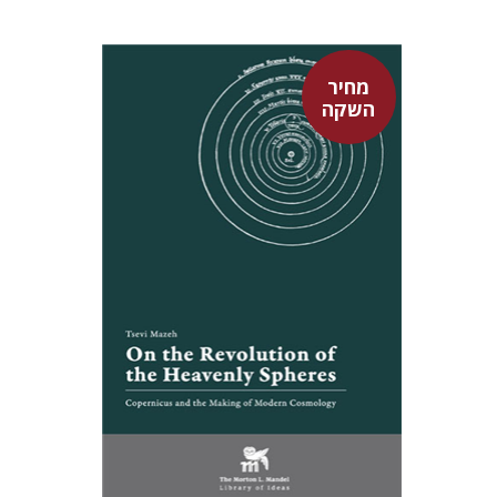
מחיר
השקה
צבי מזא"ה
אלישבע הרשלר
מחיר השקה
$24
$35