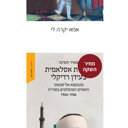
$37
$53
אמא יקרה לי
מחיר
השקה
מאיר חטינה