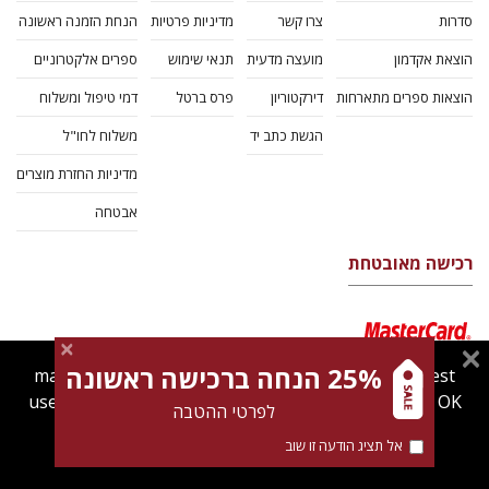
סדרות
צרו קשר
מדיניות פרטיות
הנחת הזמנה ראשונה
הוצאת אקדמון
מועצה מדעית
תנאי שימוש
ספרים אלקטרוניים
הוצאות ספרים מתארחות
דירקטוריון
פרס ברטל
דמי טיפול ומשלוח
הגשת כתב יד
משלוח לחו"ל
מדיניות החזרת מוצרים
אבטחה
רכישה מאובטחת
25% הנחה ברכישה ראשונה
magnespress.co.il uses cookies to give you the best
user experience. Using this website means you're OK
לפרטי ההטבה
with this.
אל תציג הודעה זו שוב
Find out more about our
cookies policy