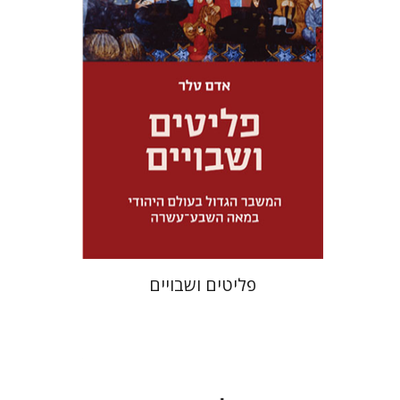
מחיר השקה
$32
$46
פליטים ושבויים