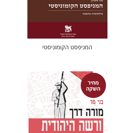
מחיר השקה
$22
$31
המניפסט הקומוניסטי
מחיר
השקה
בני מר