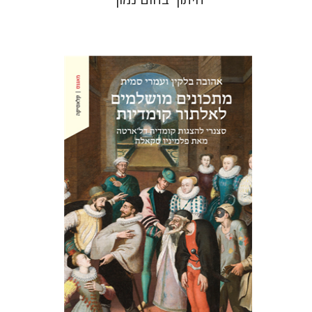
אהובה בלקין
עמרי סמית
הנחת אתר ספר מודפס
$38
$42