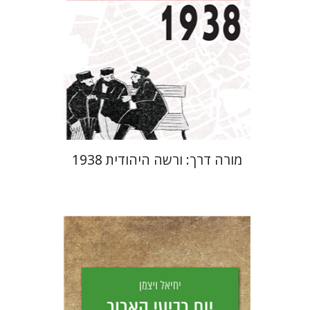
מחיר השקה
$29
$42
מורה דרך: ורשה היהודית 1938
יחיאל ויצמן
יפעת וייס