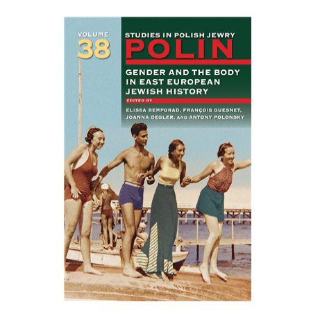
François Guesnet
Elissa
Joanna Degler
Bemporad
אנטוני
פולונסקי
הנחת אתר ספר מודפס
$68
$75