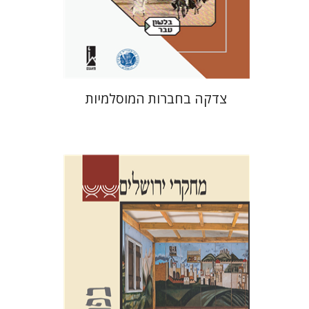
הנחת אתר ספר מודפס
$41
$46
צדקה בחברות המוסלמיות
שלום צבר
גלית חזן-רוקם
הגר
סלמון