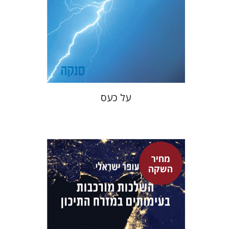
מחיר השקה
$22
$31
על כעס
מחיר
השקה
עופר ישראלי
גיא הרלינג