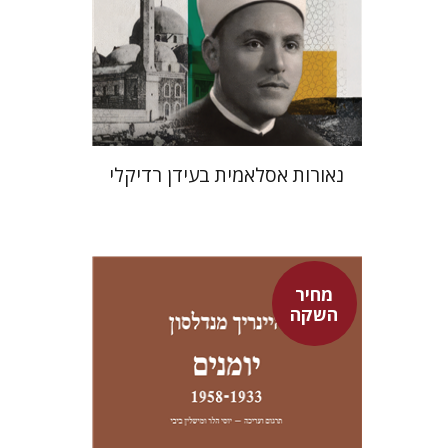
מחיר השקה
$24
$35
נאורות אסלאמית בעידן רדיקלי
מחיר
השקה
היינריך מנדלסון
יוסי הלר
מישלין ביבי
יוסי הלר
מישלין ביבי