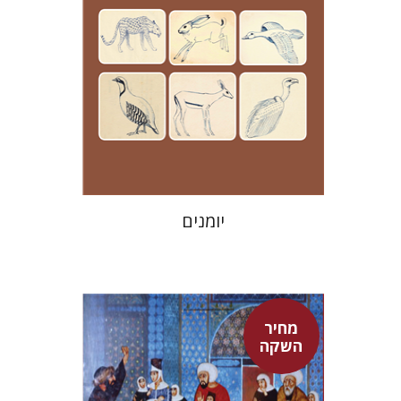
מחיר השקה
$24
$35
יומנים
מחיר
השקה
אדם טלר
דורון מגן