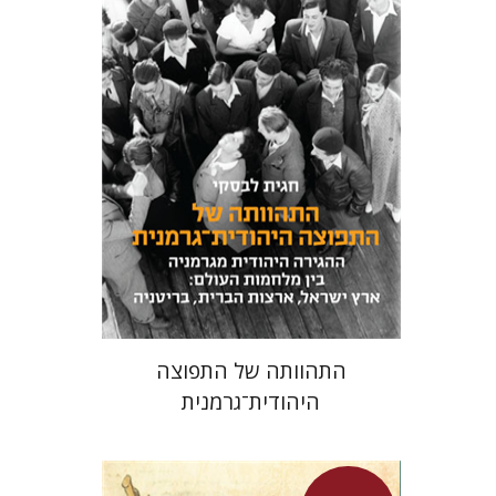
חגית לבסקי
מאירה טורצקי
מחיר השקה
$24
$34
התהוותה של התפוצה
היהודית־גרמנית