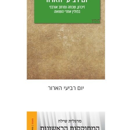
הנחת אתר ספר מודפס
$25
$28
יום רביעי הארור