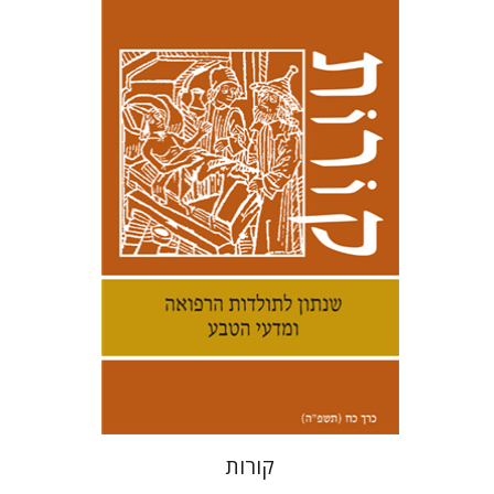
קנת קולינס
הנחת אתר ספר מודפס
$38
$42
קורות