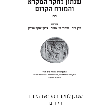
ערן ויזל
נפתלי ש' משל
ברוך
יעקב שורץ
הנחת אתר ספר מודפס
$41
$46
שנתון לחקר המקרא והמזרח
הקדום