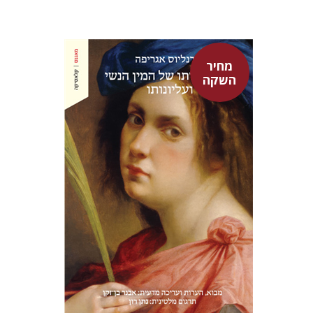
מחיר
השקה
היינריך קורנליוס אגריפה
אבנר בן-זקן
נתן רון
מחיר השקה
$22
$31