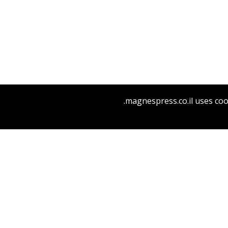
magnespress.co.il uses coo
הנחת אתר ספר מודפס
$38
$42
התלמוד