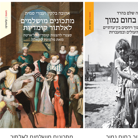
 בהרד
אהובה בלקין
עמרי סמית
 אתר ספר מודפס
הנחת אתר ספר מודפס
$38
$41
$42
$46
ך בחום נמוך
מתכונים מושלמים לאלתור