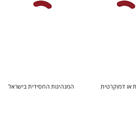
 אתר ספר מודפס
הנחת אתר ספר מודפס
$41
$32
$46
$35
ת או דמוקרטית
המנהיגות החסידית בישראל