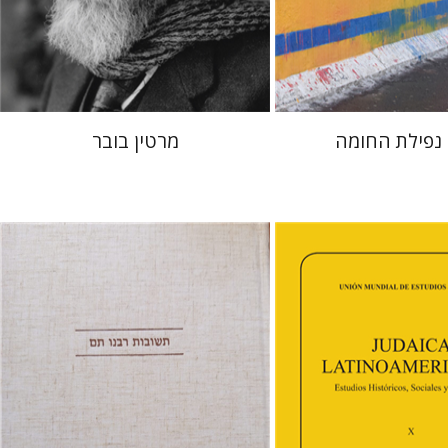
 אתר ספר מודפס
הנחת אתר ספר מודפס
$32
$38
$35
$42
 נפילת החומה
מרטין בובר
אברהם (רמי) ריינר
יוסף מרדכי
דובאוויק
ה פ. גולדברג.
פולט
טר
דבי רויטמן
אפרים זדוף