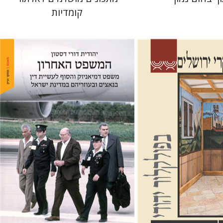
קומדיות
יהודית דורי דסטון
בר
גלית חזן-רוקם
הגר
 אתר ספר מודפס
הנחת אתר ספר מודפס
$41
$32
$46
$35