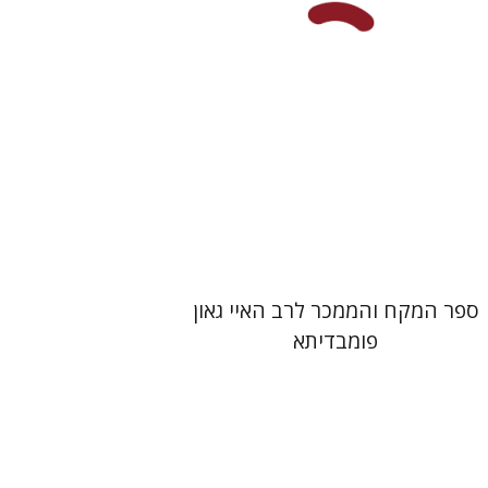
הנחת אתר ספר מודפס
$45
$50
ספר המקח והממכר לרב האיי גאון
פומבדיתא
יעקב צ' מאיר
ישי רוזן-צבי