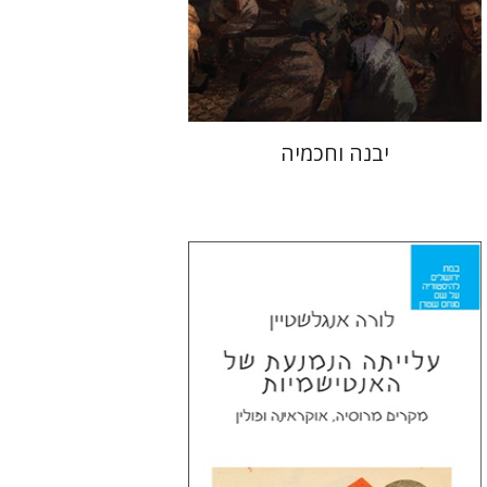
הנחת אתר ספר מודפס
$41
$46
יבנה וחכמיה
לורה אנגלשטיין
מירי אליאב-פלדון
דורון מגן