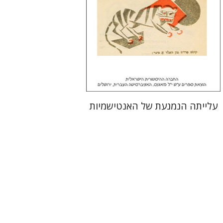
הנחת אתר ספר מודפס
$32
$35
עלייתה הנמנעת של האנטישמיות
יהודה צבי שטמפפר
משה גרוס