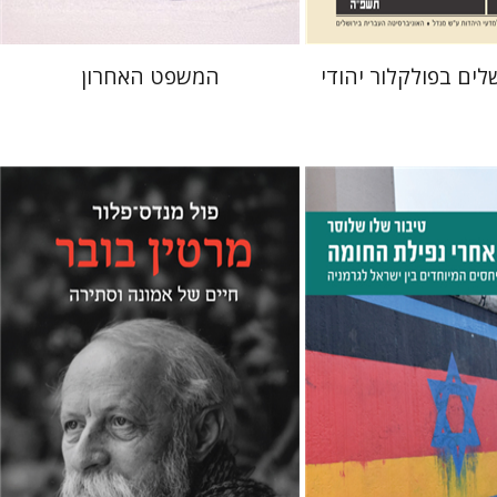
לים בפולקלור יהודי
המשפט האחרון
 שלוסר
פול מנדס-פלור
מתן אורם