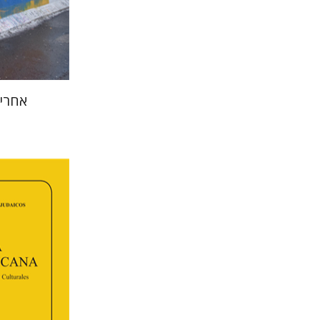
הנחת
אחרי
פלורינד
קרשונוביץ שוס