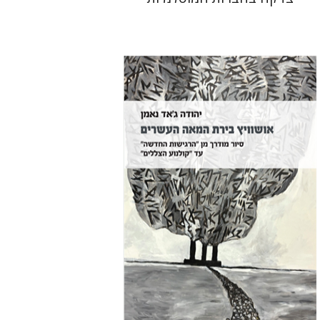
יהודה ג'אד נאמן
הנחת אתר ספר מודפס
$32
$35