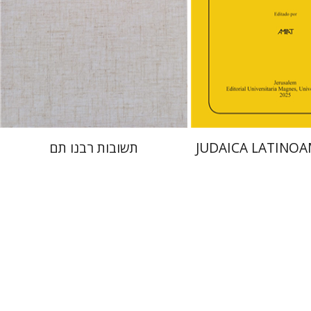
הנחת אתר ספר מודפס
 אתר ספר מודפס
$45
$48
$50
$53
JUDAICA LATINO
תשובות רבנו תם
בנימין בראון