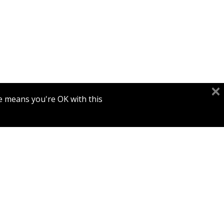
דנה קפ
יאיר פורסטנברג
e means you're OK with this.
הנחת
שול