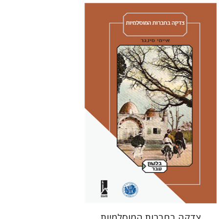
איימי סינגר
יצחק חן
אבנר גלעדי
מירי
אליאב-פלדון
רענן ריין
דורון מגן
הנחת אתר ספר מודפס
$41
$46
צדקה בחברות המוסלמיות