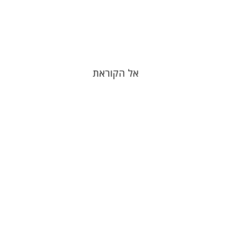
הנחת אתר ספר מודפס
$38
$42
אל הקוראת
יוחנן סטנפילד