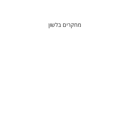
מחקרים בלשון
מנחם יצחק כהנא