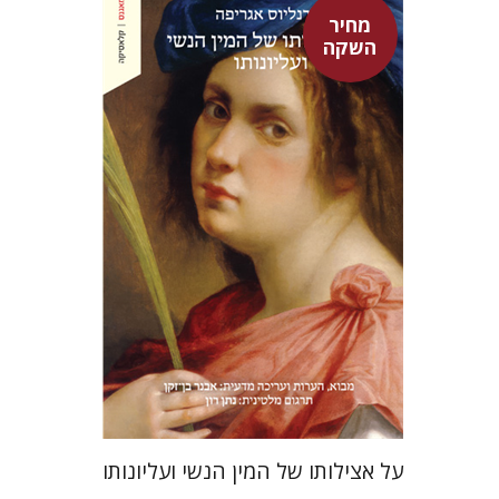
מחיר
השקה
היינריך קורנליוס אגריפה
אבנר בן-זקן
נתן רון
מחיר השקה
$22
$31
על אצילותו של המין הנשי ועליונותו