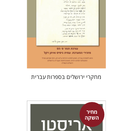
הנחת אתר ספר מודפס
$30
$33
מחקרי ירושלים בספרות עברית
מחיר
השקה
אריסטו
עמית ברץ