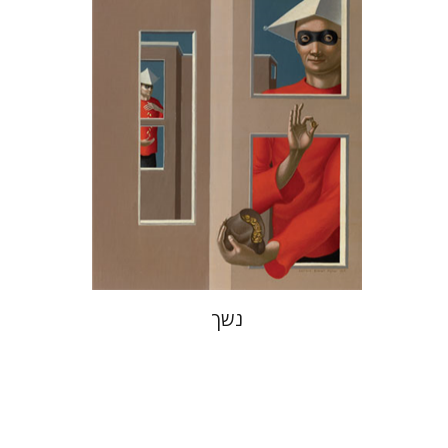
הנחת אתר ספר מודפס
$38
$42
נשך