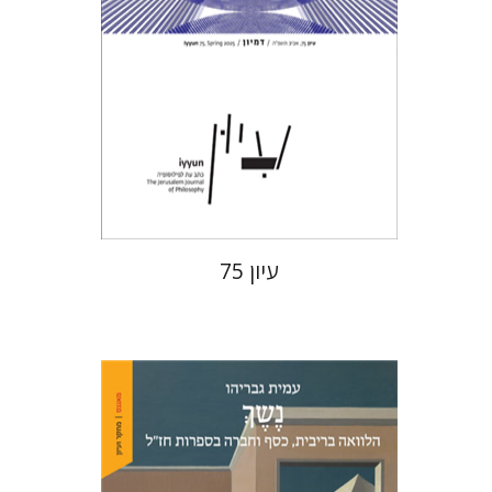
הנחת אתר ספר מודפס
$28
$31
עיון 75
עמית גבריהו