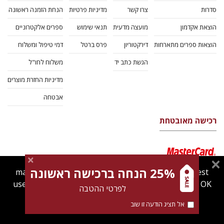
סדרות
צרו קשר
מדיניות פרטיות
הנחת הזמנה ראשונה
הוצאת אקדמון
מועצה מדעית
תנאי שימוש
ספרים אלקטרוניים
הוצאות ספרים מתארחות
דירקטוריון
פרס ברטל
דמי טיפול ומשלוח
הגשת כתב יד
משלוח לחו"ל
מדיניות החזרת מוצרים
אבטחה
רכישה מאובטחת
25% הנחה ברכישה ראשונה
magnespress.co.il uses cookies to give you the best
user experience. Using this website means you're OK
לפרטי ההטבה
with this.
אל תציג הודעה זו שוב
Find out more about our
cookies policy