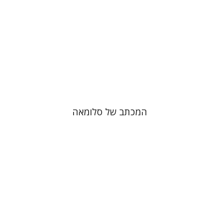
הנחת אתר ספר מודפס
$41
$46
המכתב של סלומאה
מנחם מילסון