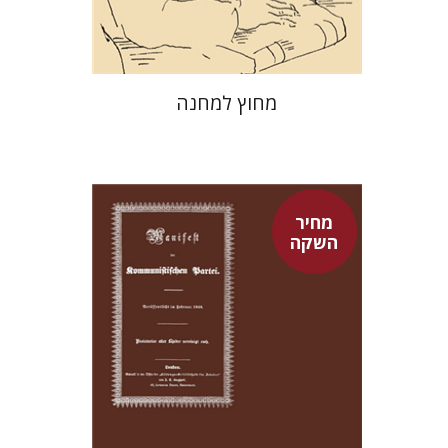
$29
$42
מחוץ למחנה
מחיר
השקה
פיני איפרגן