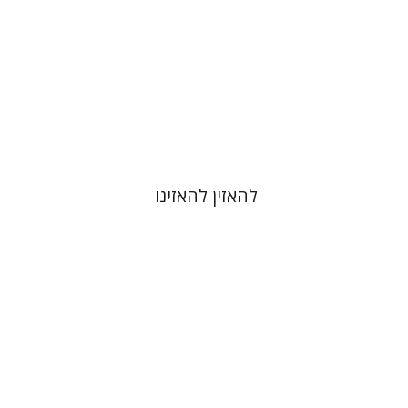
הנחת אתר ספר מודפס
$48
$53
להאזין להאזינו
ארנסט קסירר
חילי (יחיאל) אטיה