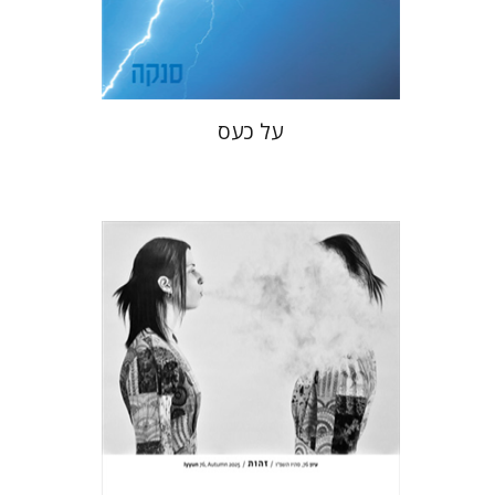
$22
$31
על כעס
חגי כנען