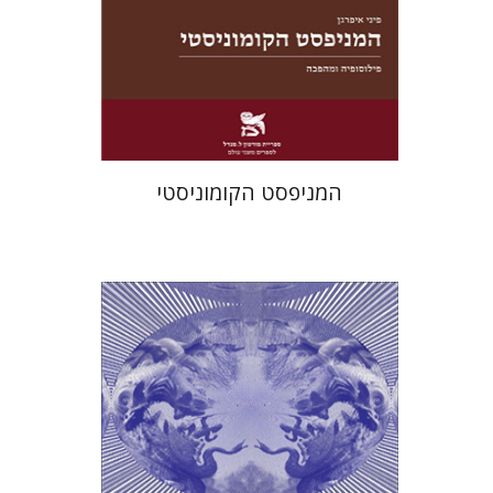
מחיר השקה
$22
$31
המניפסט הקומוניסטי
חגי כנען