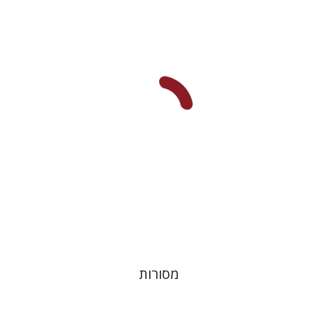
דוד מ' בוניס
עפרה תירוש-בקר
הנחת אתר ספר מודפס
$32
$35
מסורות