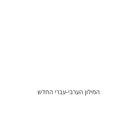
הנחת אתר ספר מודפס
$41
$46
המילון הערבי-עברי החדש
פייר בורדייה
ז'יזל ספירו
אמוץ גלעדי