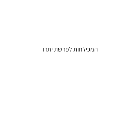
הנחת אתר ספר מודפס
$41
$46
המכילתות לפרשת יתרו
רם בן-שלום