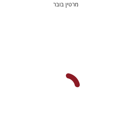
מרטין בובר
שמואל פסברג
עברי י' בוניס
הנחת אתר ספר מודפס
$48
$53