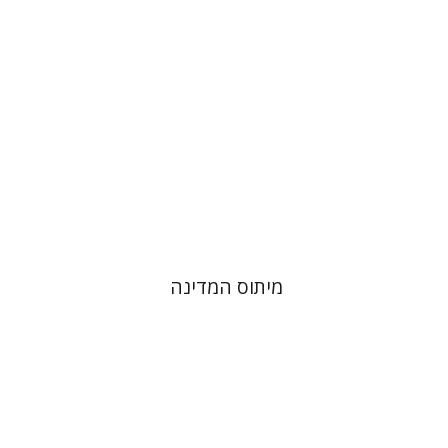
הנחת אתר ספר מודפס
$38
$42
מיתוס המדינה