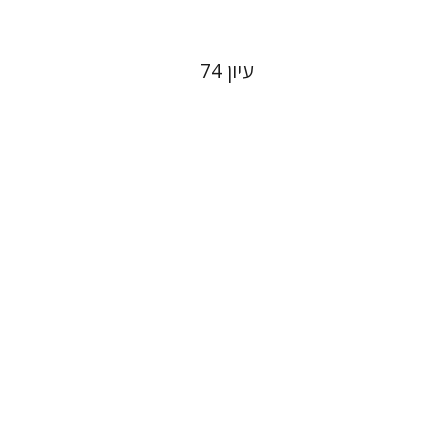
עיון 74
חן אדלסבורג