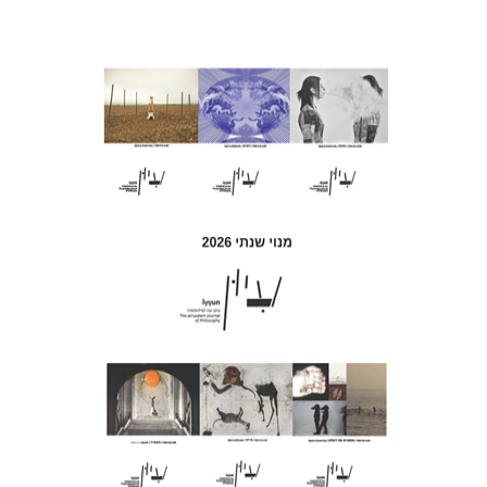
חגי כנען
הנחת אתר ספר מודפס
$69
$77