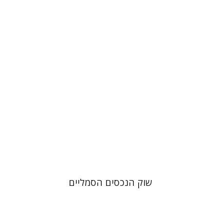
ז'יזל ספירו
אמוץ גלעדי
הנחת אתר ספר מודפס
$28
$31
שוק הנכסים הסמליים