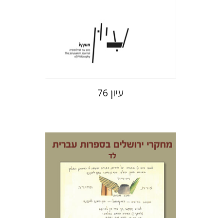
הנחת אתר ספר מודפס
$32
$35
עיון 76
תמר ס' הס