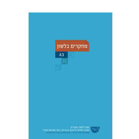
עדינה מושבי
יעל רשף
רות א'
ברמן
דורית רביד
הנחת אתר ספר מודפס
$38
$42