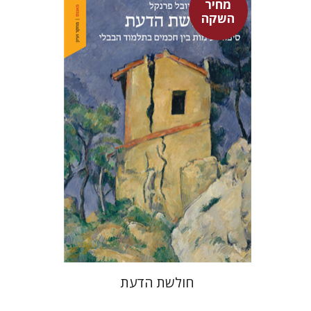
מחיר
השקה
יובל פרנקל
מחיר השקה
$32
$46
חולשת הדעת