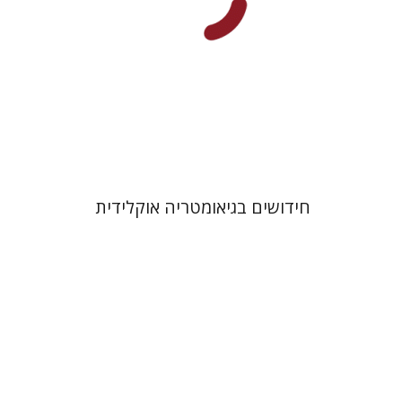
הנחת אתר ספר מודפס
$38
$42
חידושים בגיאומטריה אוקלידית
יורם יום-טוב