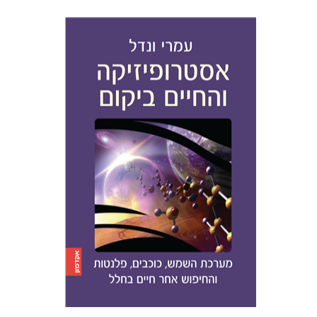
עמרי ונדל
הנחת אתר ספר מודפס
$21
$23