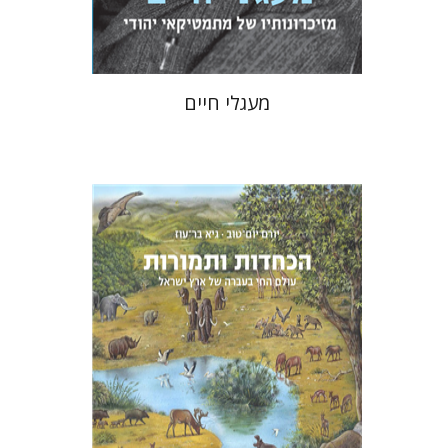
$32
$35
מעגלי חיים
יורם יום-טוב
גיא בר-עוז