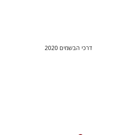
הנחת אתר ספר מודפס
$45
$50
דרכי הבשמים 2020
דוד פרייברט