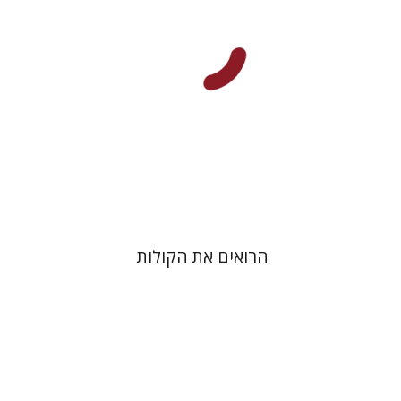
הנחת אתר ספר מודפס
$40
$44
הרואים את הקולות