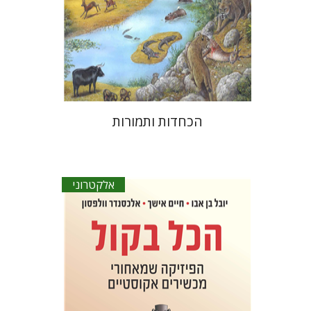
הנחת אתר ספר מודפס
$51
$57
הכחדות ותמורות
אלקטרוני
יובל בן-אבו
חיים אישך
אלכסנדר
וולפסון