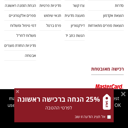
סדרות
צרו קשר
מדיניות פרטיות
הנחת הזמנה ראשונה
הוצאת אקדמון
מועצה מדעית
תנאי שימוש
ספרים אלקטרוניים
הוצאות ספרים מתארחות
דירקטוריון
פרס ברטל
דמי טיפול ומשלוח
הגשת כתב יד
משלוח לחו"ל
מדיניות החזרת מוצרים
אבטחה
רכישה מאובטחת
25% הנחה ברכישה ראשונה
magnespress.co.il uses cookies to give you the best
user experience. Using this website means you're OK
לפרטי ההטבה
with this.
אל תציג הודעה זו שוב
Find out more about our
cookies policy