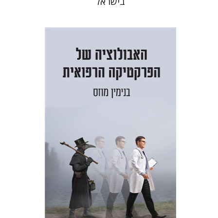
בישראל
בנימין מוזס
הנחת אתר ספר מודפס
$38
$42