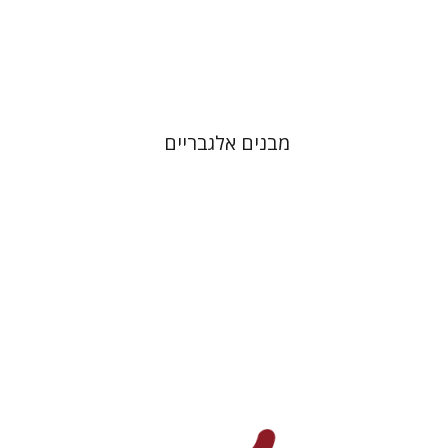
הנחת אתר ספר מודפס
$25
$28
מבנים אלגבריים
ראובן גפני