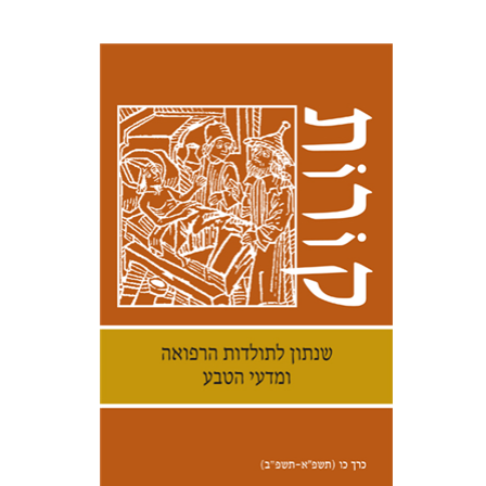
קנת קולינס
הנחת אתר ספר מודפס
$32
$35