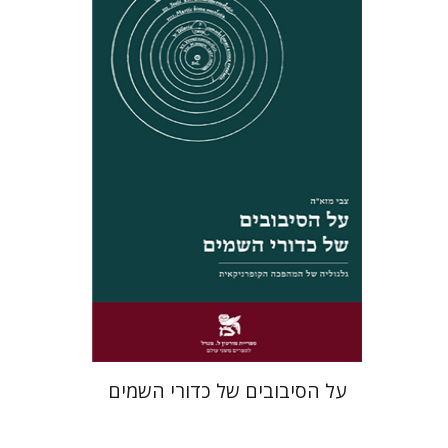
צבי מזא"ה
הנחת אתר ספר מודפס
$32
$35
על הסיבובים של כדורי השמים