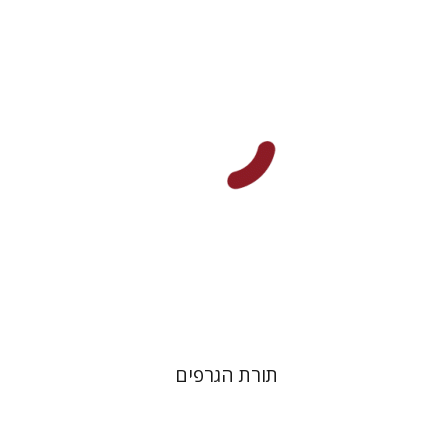
הנחת אתר ספר מודפס
$25
$28
תורת הגרפים