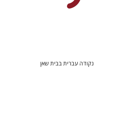
הנחת אתר ספר מודפס
$28
$31
נקודה עברית בבית שאן
יורם יום-טוב