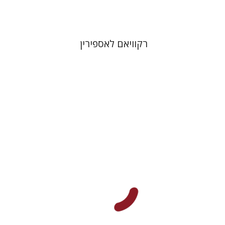
רקוויאם לאספירין
דן פרי
חיים בן דוד