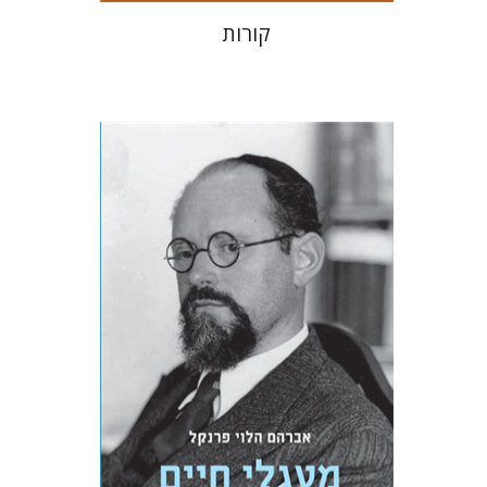
קורות
אברהם הלוי פרנקל
יסכה כהן-מנספילד
יאיר ליאל
שאולה פרנקל
הנחת אתר ספר מודפס