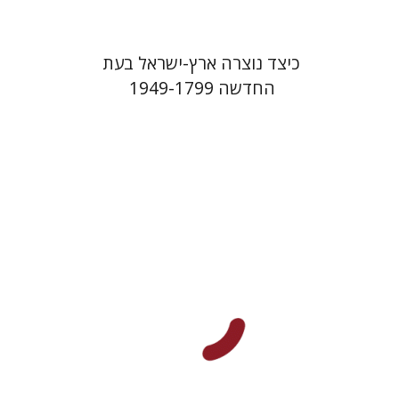
כיצד נוצרה ארץ-ישראל בעת
החדשה 1949-1799
דורון פודר
אלכס לובוצקי
אהוד דה
שליט