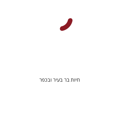
הנחת אתר ספר מודפס
$41
$46
חיות בר בעיר ובכפר
אברהם תורגמן