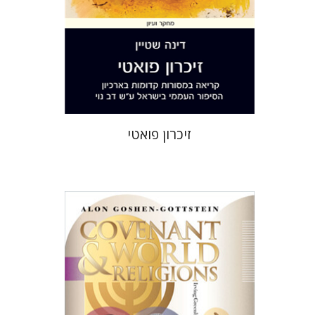
הנחת אתר ספר מודפס
$36
$40
זיכרון פואטי
אלון גושן-גוטשטיין