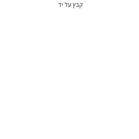
קבץ על יד
חיים וייס
מירה בלברג
הנחת אתר ספר מודפס
$32
$35