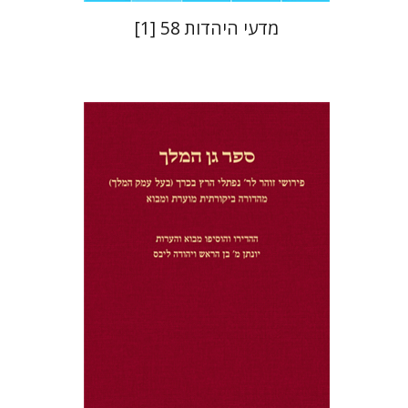
מדעי היהדות 58 [1]
יונתן מ' בן הראש
יהודה ליבס
הנחת אתר ספר מודפס