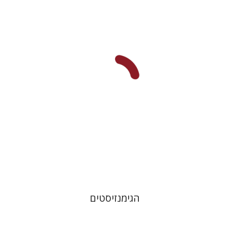
אלכס ולדמן
הנחת אתר ספר מודפס
$32
$35
הגימנזיסטים