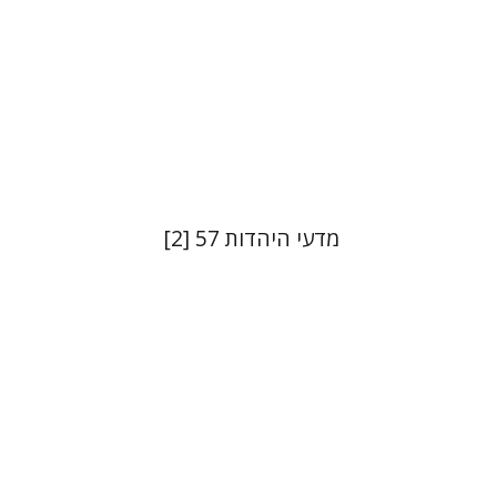
הנחת אתר ספר מודפס
$21
$23
מדעי היהדות 57 [2]
רוני גולדשטיין
שרית שלו-עיני
משה הלברטל
שלמה נאה