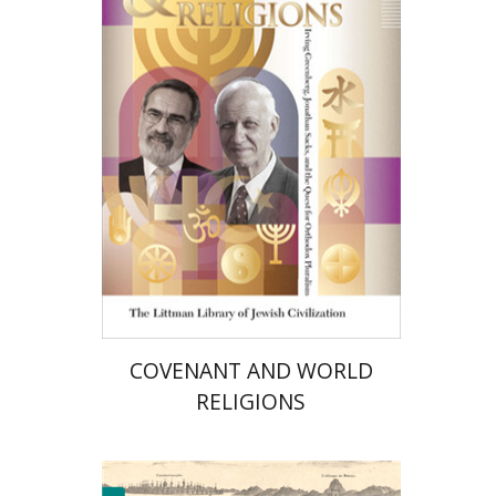
אלון גושן-גוטשטיין
הנחת אתר ספר מודפס
$36
$40
COVENANT AND WORLD
RELIGIONS