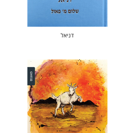
$40
$44
דניאל
דינה שטיין