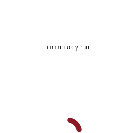
הנחת אתר ספר מודפס
$28
$31
תרביץ פט חוברת ב
ערן ויזל
נפתלי ש' משל
ברוך
יעקב שורץ