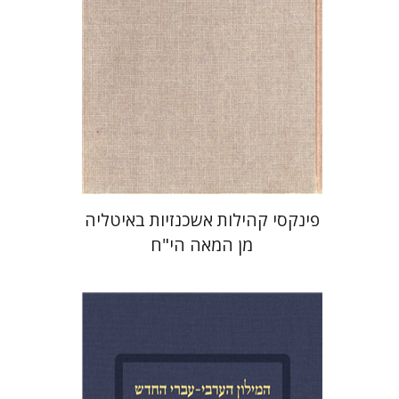
הנחת אתר ספר מודפס
$39
$43
פינקסי קהילות אשכנזיות באיטליה
מן המאה הי"ח
מנחם מילסון