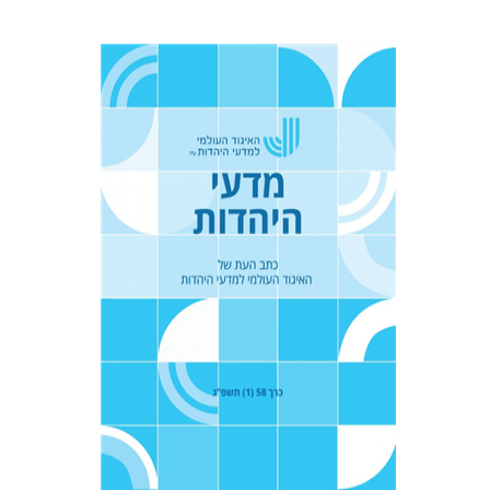
טובה גנזל
יעקב דויטש
יהודית
וייס
הנחת אתר ספר מודפס
$21
$23