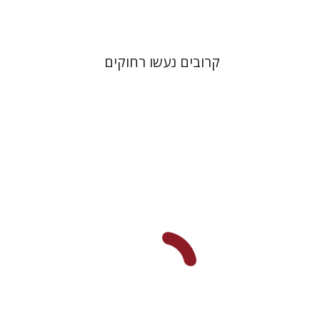
קרובים נעשו רחוקים
רוני גולדשטיין
שרית שלו-עיני
משה הלברטל
שלמה נאה