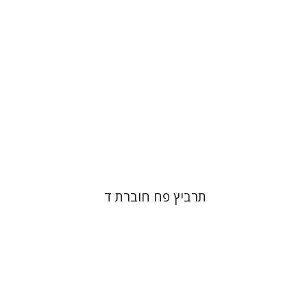
הנחת אתר ספר מודפס
$26
$29
תרביץ פח חוברת ד