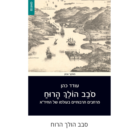
עודד כהן
הנחת אתר ספר מודפס
$40
$44
סבב הולך הרוח