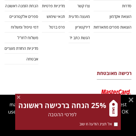
סדרות
צרו קשר
מדיניות פרטיות
הנחת הזמנה ראשונה
הוצאת אקדמון
מועצה מדעית
תנאי שימוש
ספרים אלקטרוניים
הוצאות ספרים מתארחות
דירקטוריון
פרס ברטל
דמי טיפול ומשלוח
הגשת כתב יד
משלוח לחו"ל
מדיניות החזרת מוצרים
אבטחה
רכישה מאובטחת
25% הנחה ברכישה ראשונה
magnespress.co.il uses cookies to give you the best
user experience. Using this website means you're OK
לפרטי ההטבה
with this.
אל תציג הודעה זו שוב
Find out more about our
cookies policy