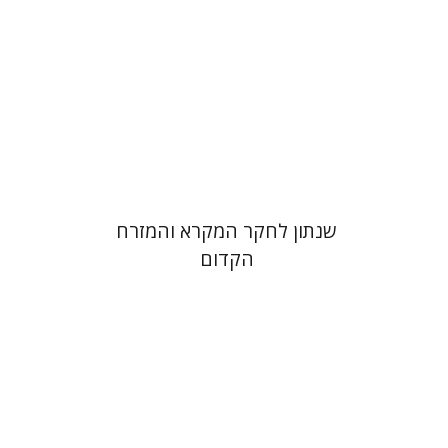
הנחת אתר ספר מודפס
$38
$42
שנתון לחקר המקרא והמזרח
הקדום
אן א' אלברט