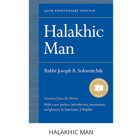
יוסף דוב הלוי סולובייצ'יק
לורנס קפלן
HALAKHIC MAN