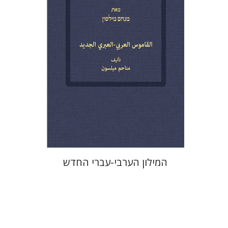
הנחת אתר ספר מודפס
$76
$85
המילון הערבי-עברי החדש