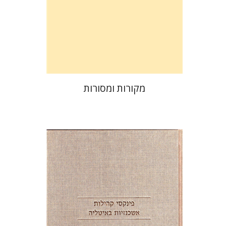
הנחת אתר ספר מודפס
$38
$42
מקורות ומסורות
שלמה א' גליקסברג
חגי בן-שמאי