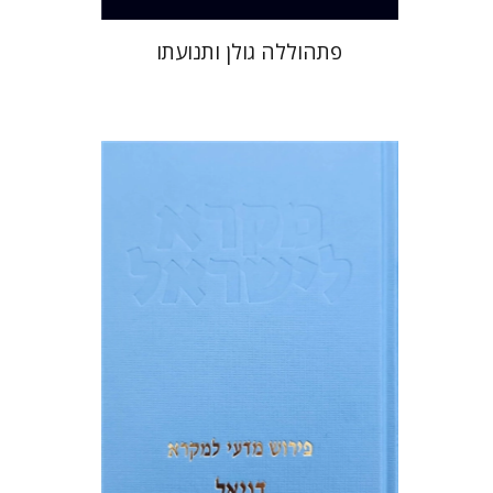
פתהוללה גולן ותנועתו
שלום מ' פאול
הנחת אתר ספר מודפס