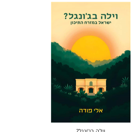
אלי פודה
הנחת אתר ספר מודפס
$41
$46
וילה בג'ונגל?