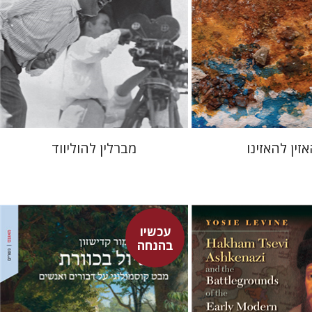
 אתר ספר מודפס
הנחת אתר ספר מודפס
$41
$48
$46
$53
זין להאזינו
מברלין להוליווד
עכשיו
בהנחה
מור קדישזון