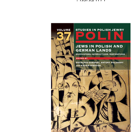
קתרין סטפן
François
Guesnet
Antony Polonsky
הנחת אתר ספר מודפס
$122
$135