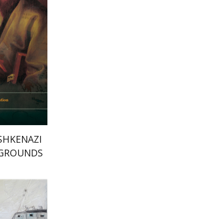
הנחת
SHKENAZI
EGROUNDS
 MODERN
TE