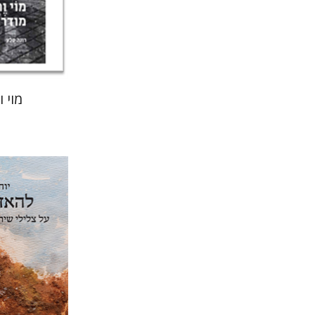
הנחת
מוי 
יוחנן סטנ