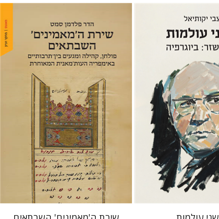
אל
הדר פלדמן סמט
 אתר ספר מודפס
הנחת אתר ספר מודפס
$41
$32
$46
$35
ני עולמות
שירת ה'מאמינים' השבתאים