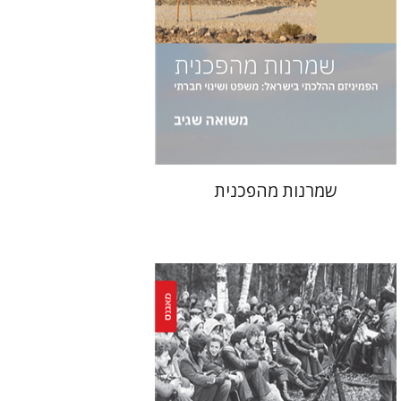
הנחת אתר ספר מודפס
$38
$42
שמרנות מהפכנית
יעקב רואי
איליה וובשין