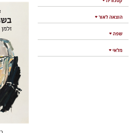
קטגוריה
הוצאה לאור
צבי יקותי
שפה
מלאי
הנחת
בש