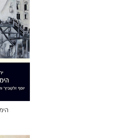
ירון ניר פר
הנחת
הימ