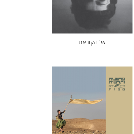
הנחת אתר ספר מודפס
$38
$42
אל הקוראת
משואה שגיב