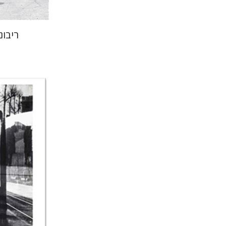
ריבונ
רונה סלע