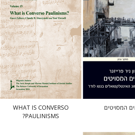
ייזגר
רם בן-שלום
 אתר ספר מודפס
הנחת אתר ספר מודפס
$32
$32
$35
$35
ים המסויטים
WHAT IS CONVERSO
PAULINISMS?