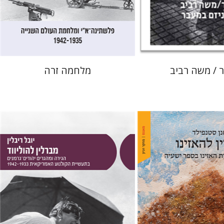
 אתר ספר מודפס
הנחת אתר ספר מודפס
$32
$80
$35
$89
ור / משה רביב
מלחמה זרה
פילד
יובל ריבלין