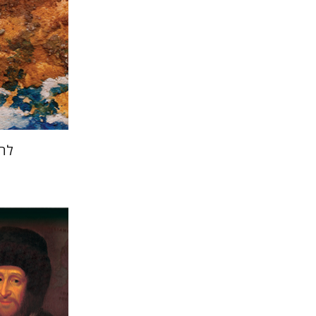
הנחת
להא
יוסי לוין