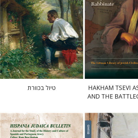
 אתר ספר מודפס
עכשיו בהנחה
$34
$45
$46
$50
HAKHAM TSEVI A
טיול בכוורת
AND THE BATTL
OF THE EARLY
RABBINA