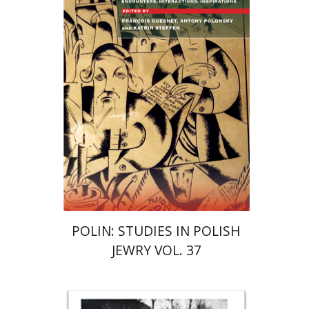
קתרין סטפן
François
Guesnet
Antony Polonsky
הנחת אתר ספר מודפס
$122
$135
POLIN: STUDIES IN POLISH
JEWRY VOL. 37