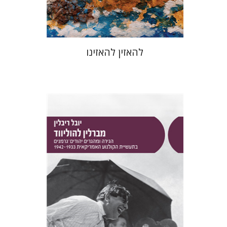
$48
$53
להאזין להאזינו
יובל ריבלין