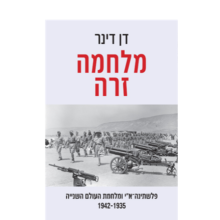
דן דינר
שאול מרמרי
הנחת אתר ספר מודפס
$32
$35