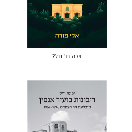
הנחת אתר ספר מודפס
$41
$46
וילה בג'ונגל?
יפעת וייס