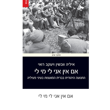
יעקב רואי
איליה וובשין
הנחת אתר ספר מודפס
$41
$46
אם אין אני לי מי לי