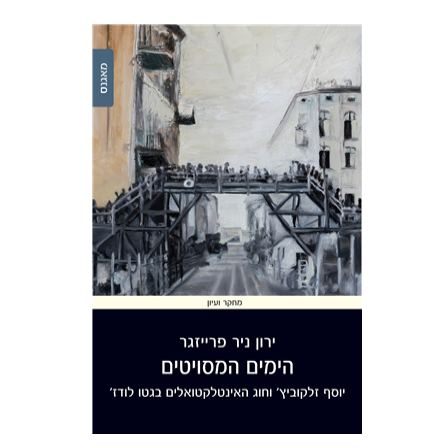
ירון ניר פרייזגר
הנחת אתר ספר מודפס
$32
$35