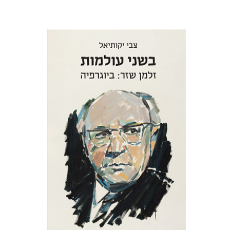
צבי יקותיאל
הנחת אתר ספר מודפס
$32
$35