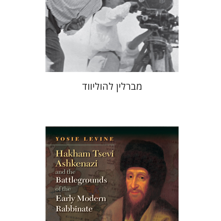
הנחת אתר ספר מודפס
$41
$46
מברלין להוליווד
יוסי לוין