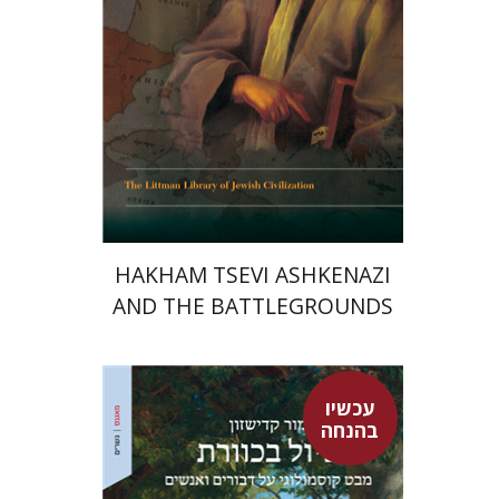
הנחת אתר ספר מודפס
$45
$50
HAKHAM TSEVI ASHKENAZI
AND THE BATTLEGROUNDS
OF THE EARLY MODERN
RABBINATE
עכשיו
בהנחה
מור קדישזון