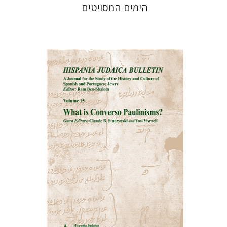
הימים המסויטים
רם בן-שלום
הנחת אתר ספר מודפס
$32
$35