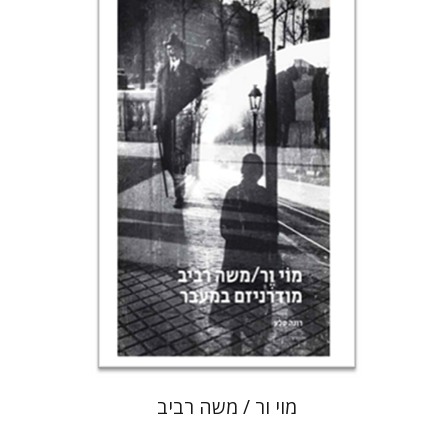
רונה סלע
הנחת אתר ספר מודפס
$80
$89
מוי ור / משה רביב