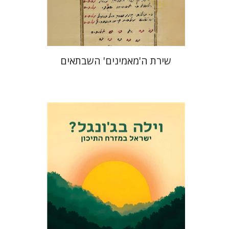
$41
$46
שירת ה'מאמינים' השבתאים
אלי פודה