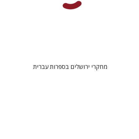
הנחת אתר ספר מודפס
$38
$42
מחקרי ירושלים בספרות עברית
שלום צבר
הגר סלמון
גלית
חזן-רוקם