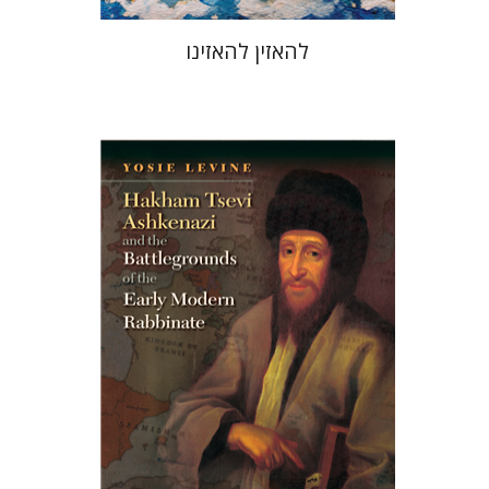
להאזין להאזינו
יוסי לוין
הנחת אתר ספר מודפס