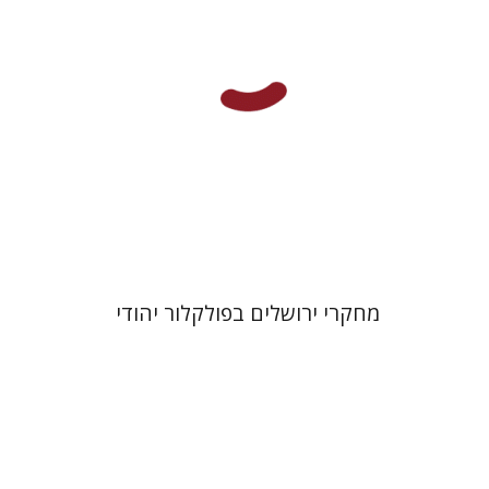
הנחת אתר ספר מודפס
$32
$35
מחקרי ירושלים בפולקלור יהודי