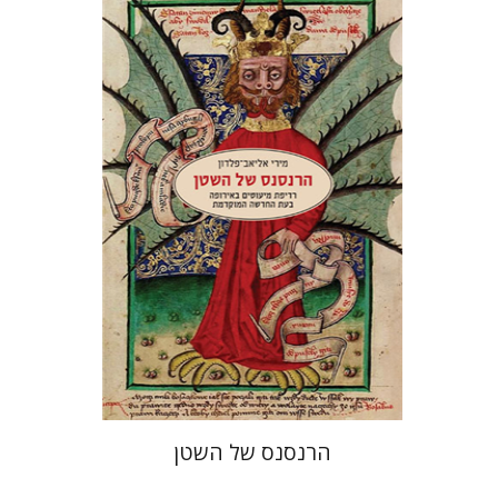
מירי אליאב-פלדון
הנחת אתר ספר מודפס
$32
$35
הרנסנס של השטן