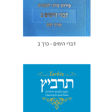
הנחת אתר ספר מודפס
$48
$53
דברי הימים - כרך ב
מיכאל סיגל
יהונתן גארב