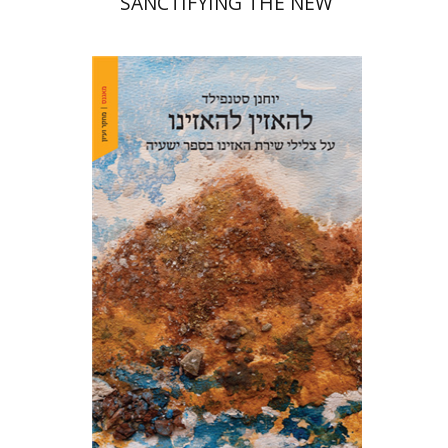
SANCTIFYING THE NEW
יוחנן סטנפילד
הנחת אתר ספר מודפס
$48
$53