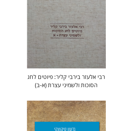
הנחת אתר ספר מודפס
$112
$125
רבי אלעזר בירבי קליר: פיוטים לחג
הסוכות ולשמיני עצרת (א-ב)
גדעון טיקוצקי
יפעת וייס