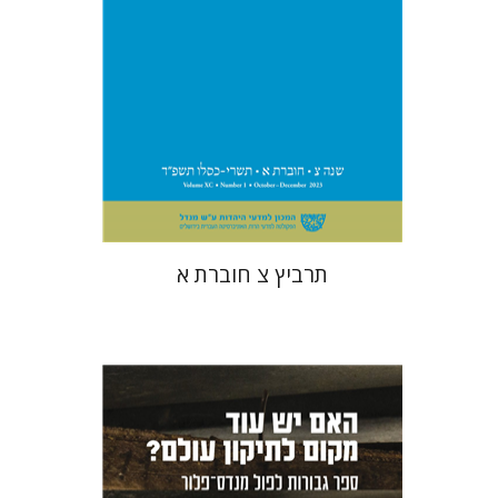
הנחת אתר ספר מודפס
$28
$31
תרביץ צ חוברת א
שרון ליבנה
בנימין פולק
אור שרף