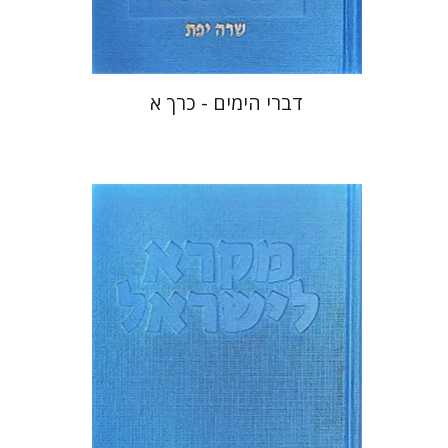
$48
$53
דברי הימים - כרך א
שרה יפת