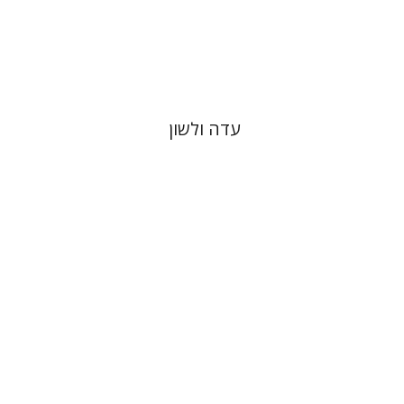
הנחת אתר ספר מודפס
$41
$46
עדה ולשון
תמר ס' הס