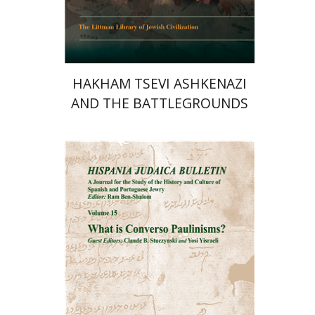
$45
$50
HAKHAM TSEVI ASHKENAZI
AND THE BATTLEGROUNDS
OF THE EARLY MODERN
RABBINATE
רם בן-שלום