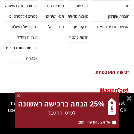
סדרות
צרו קשר
מדיניות פרטיות
הנחת הזמנה ראשונה
הוצאת אקדמון
מועצה מדעית
תנאי שימוש
ספרים אלקטרוניים
הוצאות ספרים מתארחות
דירקטוריון
פרס ברטל
דמי טיפול ומשלוח
הגשת כתב יד
משלוח לחו"ל
מדיניות החזרת מוצרים
אבטחה
רכישה מאובטחת
25% הנחה ברכישה ראשונה
magnespress.co.il uses cookies to give you the best
user experience. Using this website means you're OK
לפרטי ההטבה
with this.
אל תציג הודעה זו שוב
Find out more about our
cookies policy