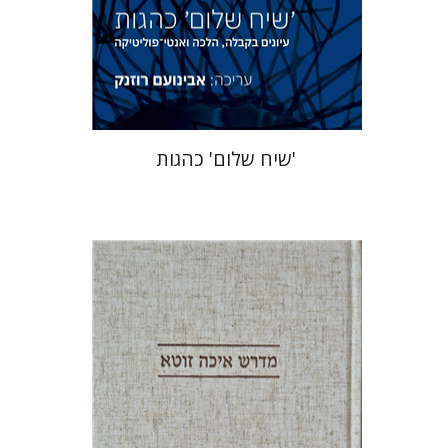
הנחת אתר ספר מודפס
$41
$46
'שיח שלום' כהגות
ענת רייזל נקר