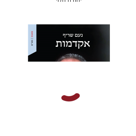
נעם שריף
מתן חרמוני
הנחת אתר ספר מודפס
$32
$35