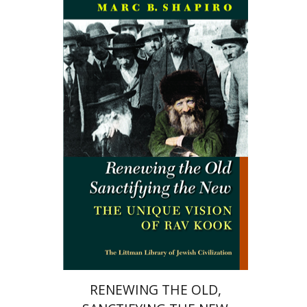
מארק שפירו
הנחת אתר ספר מודפס
$34
$38
RENEWING THE OLD,