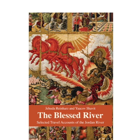
יהודה ריינהרץ
יעקב שביט
הנחת אתר ספר מודפס
$27
$30