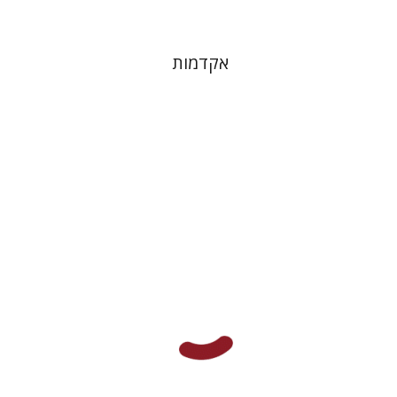
אקדמות
אילן אלדר
אהרן ממן