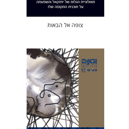
צופה אל הבאות
אבינועם רוזנק