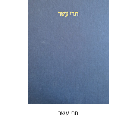
מיכאל סיגל
שמריהו טלמון
הנחת אתר ספר מודפס
$76
$85
תרי עשר