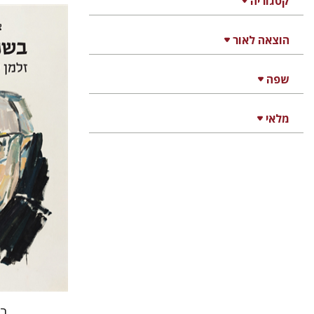
קטגוריה
הוצאה לאור
צבי יקותי
שפה
מלאי
הנחת
בש