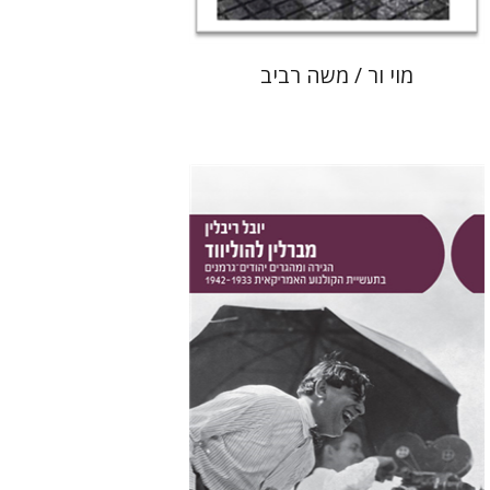
מוי ור / משה רביב
יובל ריבלין