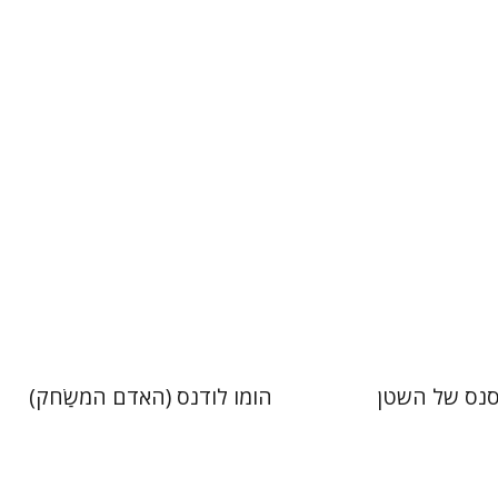
יניב חג'בי
ב-פלדון
 אתר ספר מודפס
הנחת אתר ספר מודפס
$36
$32
$40
$35
נס של השטן
הומו לודנס (האדם המשַׂחק)