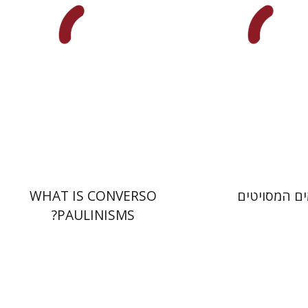
 אתר ספר מודפס
הנחת אתר ספר מודפס
$32
$32
$35
$35
ים המסויטים
WHAT IS CONVERSO
PAULINISMS?
יוהאן האוזינחה