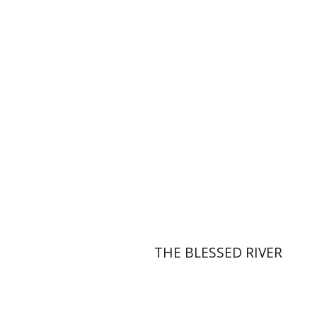
יהודה ריינהרץ
יעקב שביט
הנחת אתר ספר מודפס
$27
$30
THE BLESSED RIVER