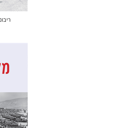
ריבונ
דן דינר
שאול מר