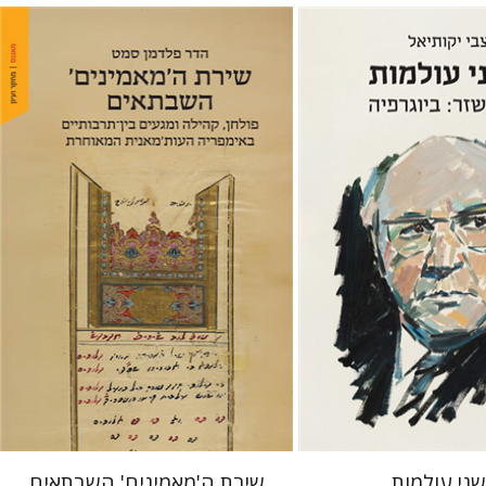
אל
הדר פלדמן סמט
 אתר ספר מודפס
הנחת אתר ספר מודפס
$41
$32
$46
$35
ני עולמות
שירת ה'מאמינים' השבתאים