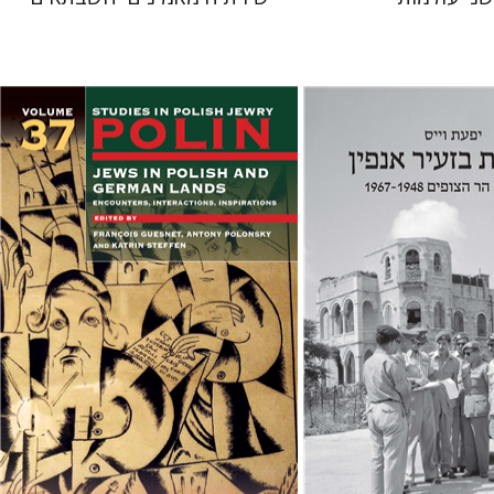
קתרין סטפן
François
Guesnet
Antony Polonsky
 אתר ספר מודפס
הנחת אתר ספר מודפס
$122
$38
$135
$42