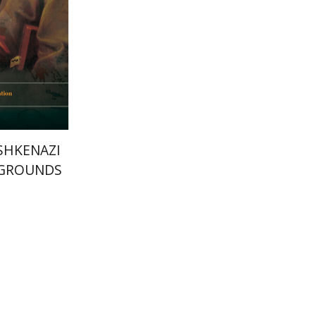
הנחת
SHKENAZI
EGROUNDS
 MODERN
TE
ירון ניר פר