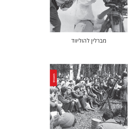
הנחת אתר ספר מודפס
$41
$46
מברלין להוליווד
יעקב רואי
איליה וובשין