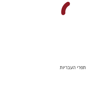
הנחת אתר ספר מודפס
$25
$28
תפרי העבריות