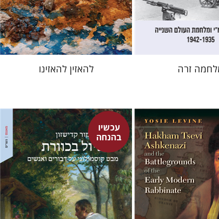
 אתר ספר מודפס
הנחת אתר ספר מודפס
$48
$32
$53
$35
לחמה זרה
להאזין להאזינו
עכשיו
בהנחה
מור קדישזון