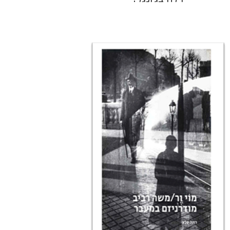
רונה סלע
הנחת אתר ספר מודפס
$80
$89