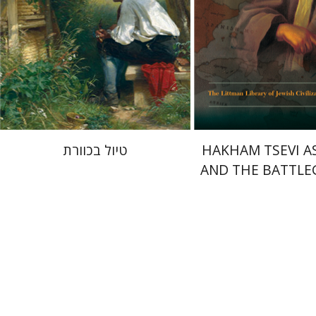
 אתר ספר מודפס
עכשיו בהנחה
$34
$45
$46
$50
HAKHAM TSEVI A
טיול בכוורת
AND THE BATTL
OF THE EARLY
RABBINA
ייזגר
רם בן-שלום