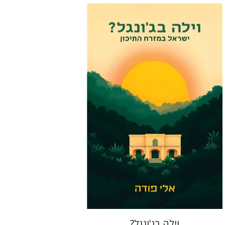
אלי פודה
הנחת אתר ספר מודפס
$41
$46
וילה בג'ונגל?