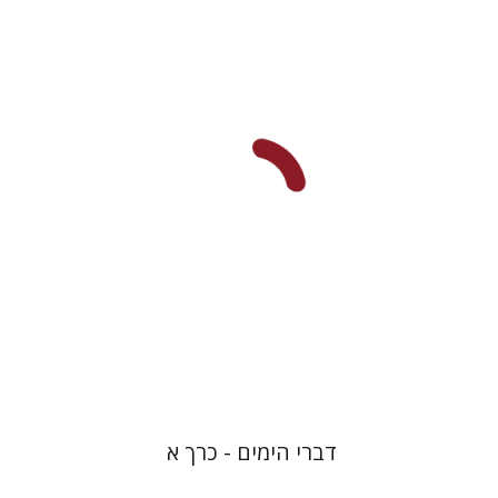
שרה יפת
הנחת אתר ספר מודפס
$48
$53
דברי הימים - כרך א