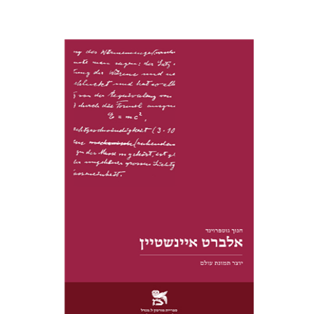
חנוך גוטפרוינד
הנחת אתר ספר מודפס
$28
$31