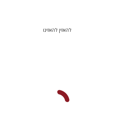
$48
$53
להאזין להאזינו
רם בן-שלום