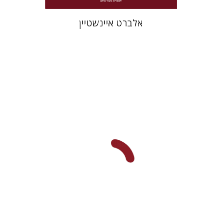
אלברט איינשטיין
יוחנן סטנפילד
הנחת אתר ספר מודפס