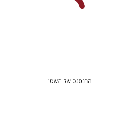
הנחת אתר ספר מודפס
$32
$35
הרנסנס של השטן
יהודה ריינהרץ
יעקב שביט