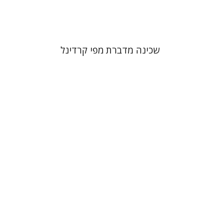
$41
$46
שכינה מדברת מפי קרדינל
אריאל קופילוביץ