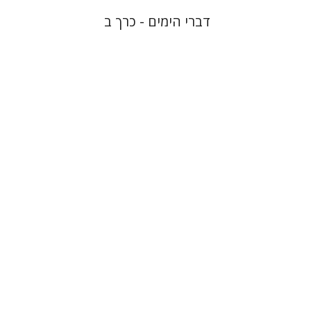
דברי הימים - כרך ב
יהודה ליבס
יהודה ליבס
יהודית
וייס
יהודית וייס
הנחת אתר ספר מודפס