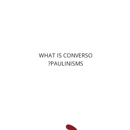
הנחת אתר ספר מודפס
$32
$35
WHAT IS CONVERSO
PAULINISMS?
מירי אליאב-פלדון