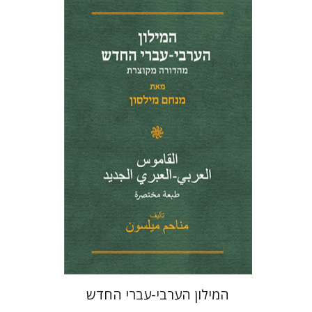
מנחם מילסון
הנחת אתר ספר מודפס
$41
$46
המילון הערבי-עברי החדש