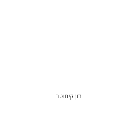
הנחת אתר ספר מודפס
$28
$31
דון קיחוטה