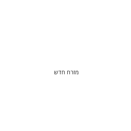
הנחת אתר ספר מודפס
$38
$42
מזרח חדש
רות פיין
יעל שרם