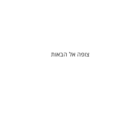
הנחת אתר ספר מודפס
$41
$46
צופה אל הבאות
עמית לוי