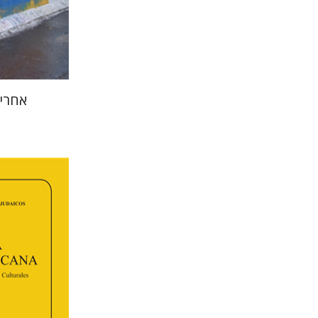
הנחת
אחרי
פלורינד
קרשונוביץ שוס