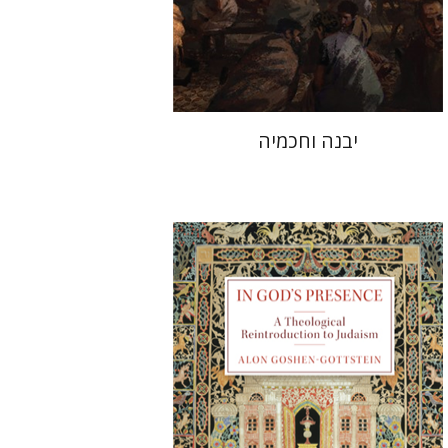
הנחת אתר ספר מודפס
$41
$46
יבנה וחכמיה
אלון גושן-גוטשטיין