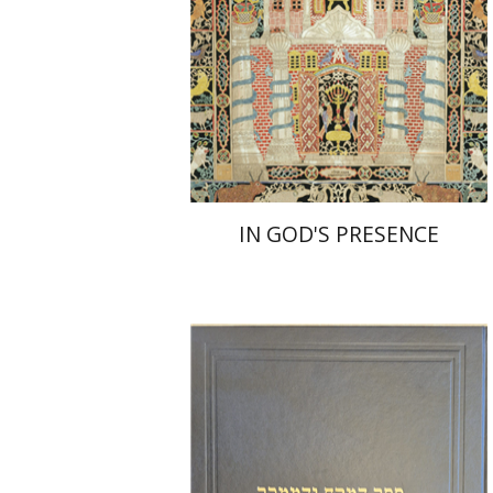
הנחת אתר ספר מודפס
$55
$61
IN GOD'S PRESENCE
יהודה צבי שטמפפר
משה גרוס