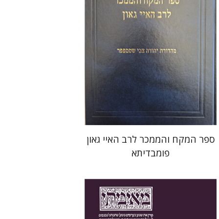
הנחת אתר ספר מודפס
$45
$50
ספר המקח והממכר לרב האיי גאון
פומבדיתא
יעקב צ' מאיר
ישי רוזן-צבי