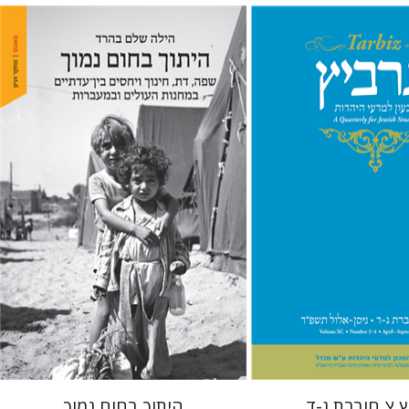
 גארב
מיכאל סיגל
הילה שלם בהרד
 אתר ספר מודפס
הנחת אתר ספר מודפס
$41
$57
$46
$63
 צ חוברת ג-ד
היתוך בחום נמוך