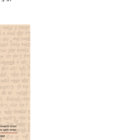
דוד מ' 
הנחת