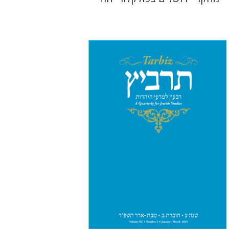
יהונתן גארב
מיכאל סיגל
הנחת אתר ספר מודפס
$26
$29