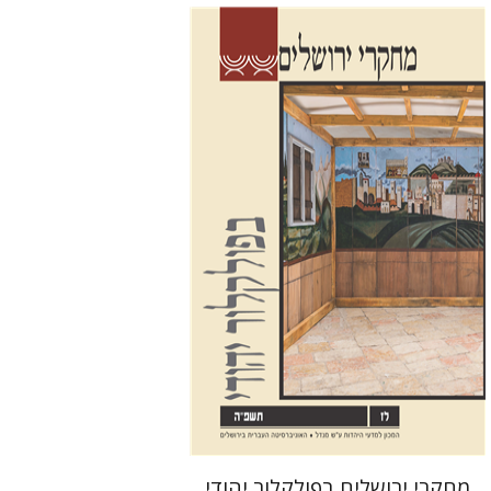
שלום צבר
גלית חזן-רוקם
הגר
סלמון
הנחת אתר ספר מודפס
$32
$35
מחקרי ירושלים בפולקלור יהודי