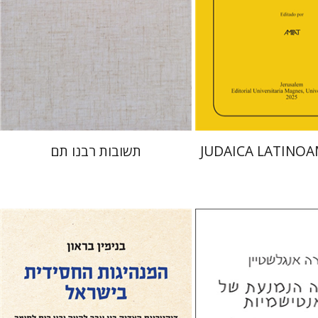
הנחת אתר ספר מודפס
 אתר ספר מודפס
$45
$48
$50
$53
JUDAICA LATINO
תשובות רבנו תם
בנימין בראון
שטיין
ליאב-פלדון