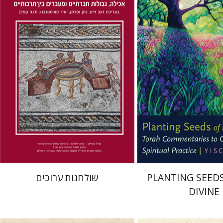
דנה קפלן
נתן וסרמן
זאב וייס
יאיר פורסטנברג
Yisc
 אתר ספר מודפס
הנחת אתר ספר מודפס
$41
$22
$46
$25
PLANTING SEED
שולחנות ערוכים
DIVINE