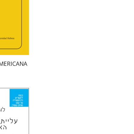
הנחת
AMERICANA
לורה אנגל
מירי א
דורון מגן