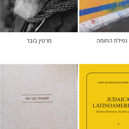
 אתר ספר מודפס
הנחת אתר ספר מודפס
$32
$38
$35
$42
 נפילת החומה
מרטין בובר
אברהם (רמי) ריינר
יוסף מרדכי
דובאוויק
ה פ. גולדברג.
פולט
טר
דבי רויטמן
אפרים זדוף