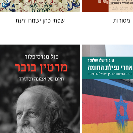
מסורות
שפתי כהן ישמרו דעת
 שלוסר
פול מנדס-פלור
מתן אורם