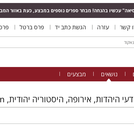
יאה" עכשיו בהנחה! מבחר ספרים נוספים במבצע, כעת באזור המב
ו קשר
עזרה
הגשת כתב יד
פרס ברטל
פרס 
נושאים
מבצעים
יהדות, אירופה, היסטוריה יהודית, Hispania Judaica Bulletin