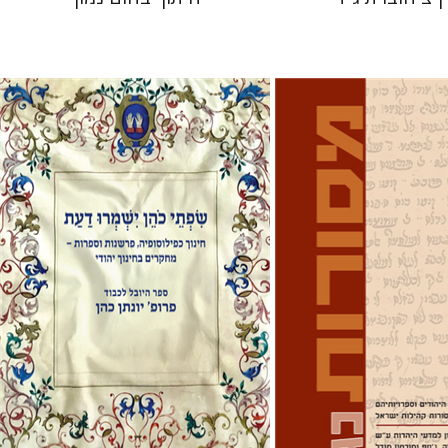
בוניס
עפרה תירוש-בקר
אלי הולצר
אבינועם רוזנק
 אתר ספר מודפס
הנחת אתר ספר מודפס
$41
$32
$46
$35