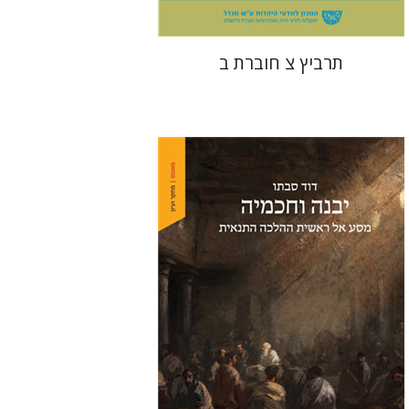
תרביץ צ חוברת ב
דוד סבתו