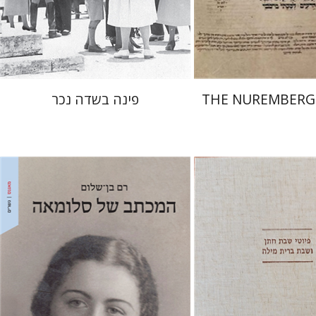
 אתר ספר מודפס
הנחת אתר ספר מודפס
$41
$145
$46
$161
THE NUREMBERG
פינה בשדה נכר
רם בן-שלום
רנקל
גבריאל וסרמן