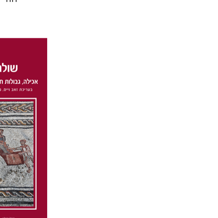
דנה קפ
יאיר פורסטנברג
הנחת