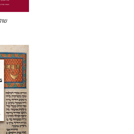
שול
אליזבט