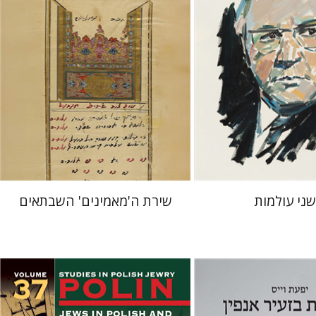
 אתר ספר מודפס
הנחת אתר ספר מודפס
$41
$32
$46
$35
ני עולמות
שירת ה'מאמינים' השבתאים