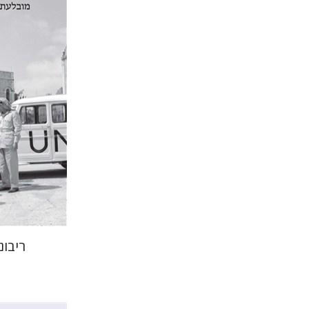
הנחת
ריבונ