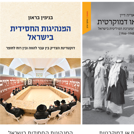
בנימין בראון
 אתר ספר מודפס
הנחת אתר ספר מודפס
$41
$32
$46
$35
ת או דמוקרטית
המנהיגות החסידית בישראל