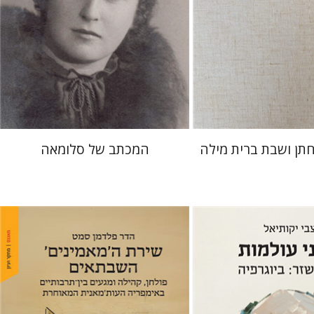
 אתר ספר מודפס
הנחת אתר ספר מודפס
$41
$64
$46
$71
חתן ושבת ברית מילה
המכתב של סלומאה
אל
הדר פלדמן סמט