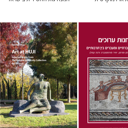
לן
נתן וסרמן
זאב וייס
מיכל מור
 אתר ספר מודפס
הנחת אתר ספר מודפס
$76
$41
$85
$46