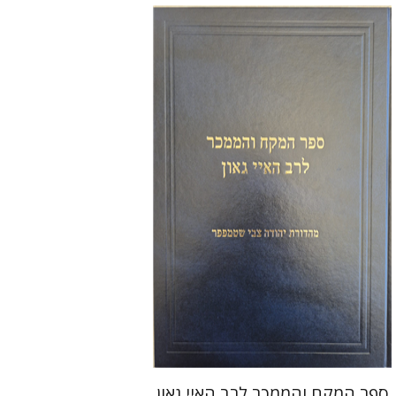
יהודה צבי שטמפפר
משה גרוס
הנחת אתר ספר מודפס
$45
$50
ספר המקח והממכר לרב האיי גאון