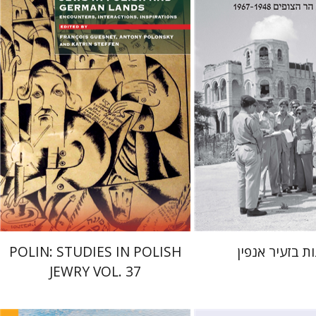
קתרין סטפן
François
Guesnet
Antony Polonsky
 אתר ספר מודפס
הנחת אתר ספר מודפס
$122
$38
$135
$42
ות בזעיר אנפין
POLIN: STUDIES IN POLISH
JEWRY VOL. 37