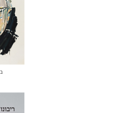
הנחת
בש
יפעת וייס