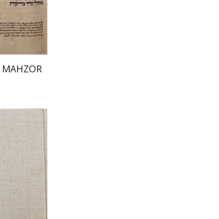
הנחת
 MAHZOR
יונה פ