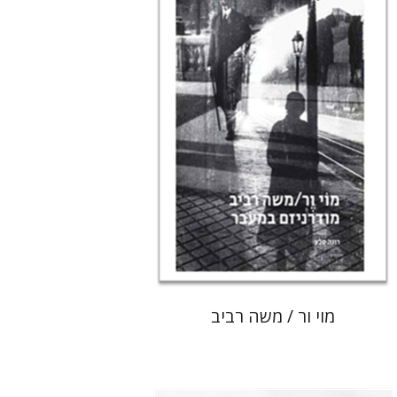
הנחת אתר ספר מודפס
$80
$89
מוי ור / משה רביב