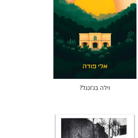
הנחת אתר ספר מודפס
$41
$46
וילה בג'ונגל?
רונה סלע