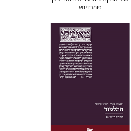
פומבדיתא
יעקב צ' מאיר
ישי רוזן-צבי
הנחת אתר ספר מודפס
$38
$42