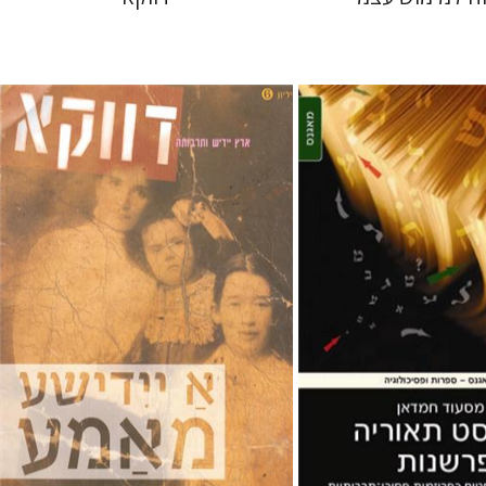
חנה עמית
בני מר
דאן
 אתר ספר מודפס
$25
$28