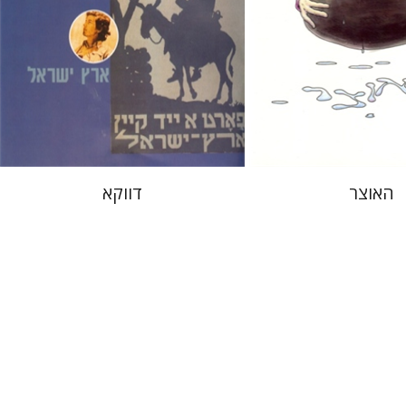
 אתר ספר מודפס
הנחת אתר ספר מודפס
$10
$16
$11
$18
האוצר
דווקא
נס
גילולה
בני מר
חנה עמית