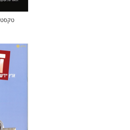
טקסט ת
חנה עמ