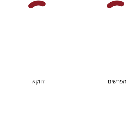
עכשיו בהנחה
$15
$21
הפרשים
דווקא
ם
שמעון לוי