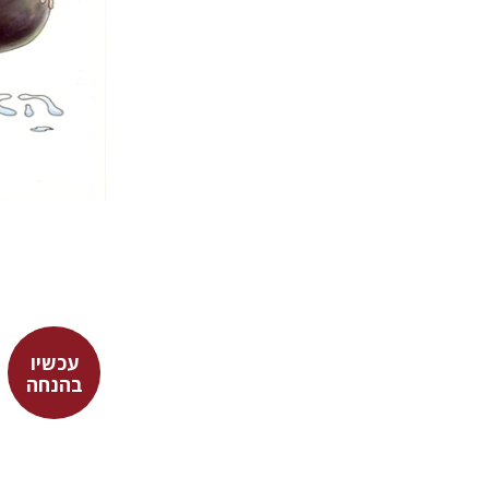
הנחת
עכשיו
אריסטופא
בהנחה
דבורה 
זיוה כספי