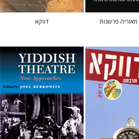
אוריה פרשנות
דווקא
Joel Berkowitz
ית
בני מר