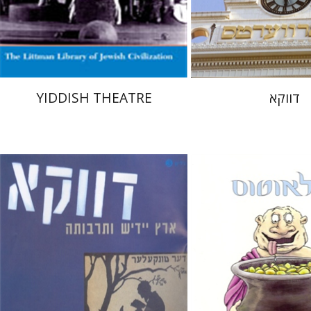
 אתר ספר מודפס
הנחת אתר ספר מודפס
$40
$13
$44
$14
דווקא
YIDDISH THEATRE
לולה
בני מר
חנה עמית