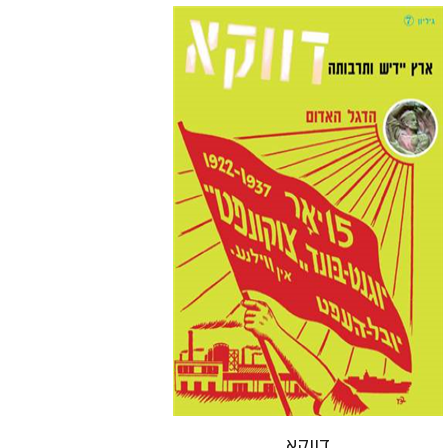
בני מר
חנה עמית
הנחת אתר ספר מודפס
$10
$11
דווקא