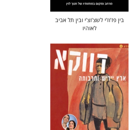
בין פז'וז'י לשצ'וצ'י ובין תל אביב
לאוהיו
בני מר
חנה עמית