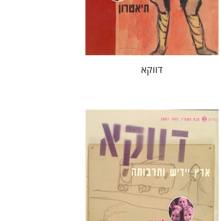
הנחת אתר ספר מודפס
$10
$11
דווקא
בני מר
חנה עמית