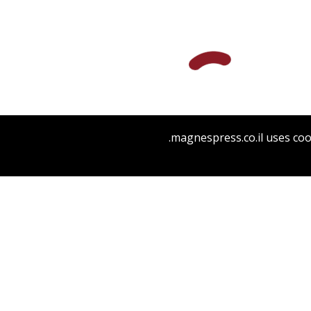
magnespress.co.il uses coo
הנחת אתר ספר מודפס
$55
$61
לייבו לעווין