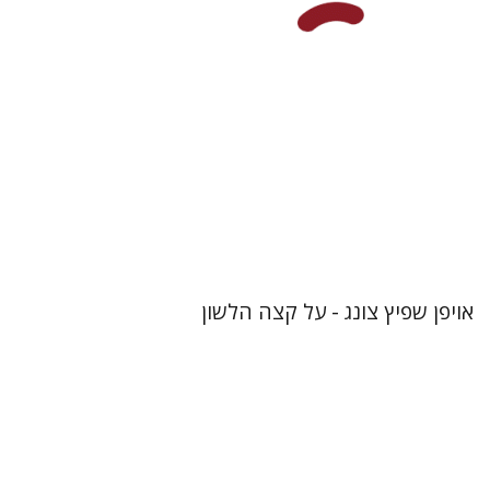
הנחת אתר ספר מודפס
$27
$30
אויפן שפיץ צונג - על קצה הלשון
רות לוין