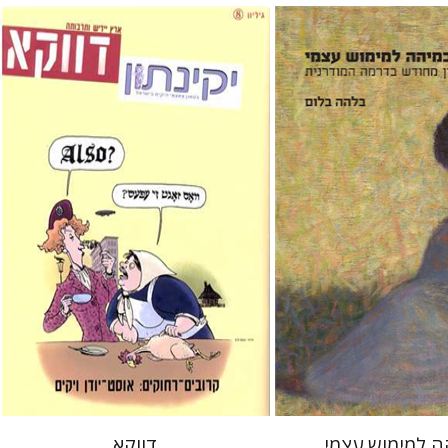
ם
בני מר
מיכה לימור
 אתר ספר מודפס
הנחת אתר ספר מודפס
$10
$31
$11
$34
 למימוש עצמי
דווקא