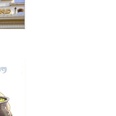
הנחת
פלאוטוס
דבורה גי